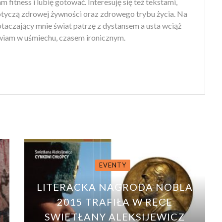
 fitness i lubię gotować. Interesuję się też tekstami,
otyczą zdrowej żywności oraz zdrowego trybu życia. Na
 otaczający mnie świat patrzę z dystansem a usta wciąż
iam w uśmiechu, czasem ironicznym.
EVENTY
LITERACKA NAGRODA NOBLA
2015 TRAFIŁA W RĘCE
SWIETŁANY ALEKSIJEWICZ