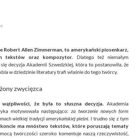
0
ie Robert Allen Zimmerman, to amerykański piosenkarz,
ch tekstów oraz kompozytor.
Dlatego też niemałym
się decyzja Akademii Szwedzkiej, która to postanowiła, że
a w dziedzinie literatury trafi właśnie do tego twórcy.
użony zwycięzca
wątpliwości, że była to słuszna decyzja.
Akademia
yka motywowała następująco:
za
tworzenie nowych form
amach wielkiej tradycji amerykańskiej pieśni
.
I trudno się z tym
 koncie ma mnóstwo tekstów, które poruszają tematy
ocą twórczości szeroko komentuje naszą rzeczywistość,