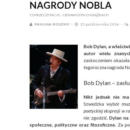
NAGRODY NOBLA
COPRZECZYTAC.PL
- CIEKAWOSTKI O KSIĄŻKACH
PAULINA ROSZKO
15 października 2016
Bob Dylan, a właściw
autor wielu znany
zaskoczeniem okazała 
tegoroczna nagroda Nobl
Bob Dylan – zasł
Nikt jednak nie ma 
Szwedzka wybór muz
poetyckiej ekspresji w r
nie zgodzić.
Dylan na
społeczne, polityczne oraz filozoficzne.
Za pom