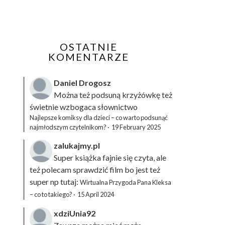
OSTATNIE
KOMENTARZE
Daniel Drogosz
Można też podsuną
krzyżówkę
też
świetnie wzbogaca słownictwo
Najlepsze komiksy dla dzieci – co warto podsunąć
najmłodszym czytelnikom?
·
19 February 2025
zalukajmy.pl
Super książka fajnie się czyta, ale
też polecam sprawdzić film bo jest też
super np tutaj:
Wirtualna Przygoda Pana Kleksa
– co to takiego?
·
15 April 2024
xdziUnia92