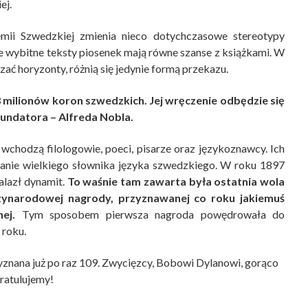
ej.
mii Szwedzkiej zmienia nieco dotychczasowe stereotypy
że wybitne teksty piosenek mają równe szanse z książkami. W
ać horyzonty, różnią się jedynie formą przekazu.
 milionów koron szwedzkich. Jej wręczenie odbędzie się
fundatora – Alfreda Nobla.
wchodzą filologowie, poeci, pisarze oraz językoznawcy. Ich
nie wielkiego słownika języka szwedzkiego. W roku 1897
alazł dynamit.
To waśnie tam zawarta była ostatnia wola
dzynarodowej nagrody, przyznawanej co roku jakiemuś
ej.
Tym sposobem pierwsza nagroda powędrowała do
 roku.
yznana już po raz 109. Zwycięzcy, Bobowi Dylanowi, gorąco
ratulujemy!