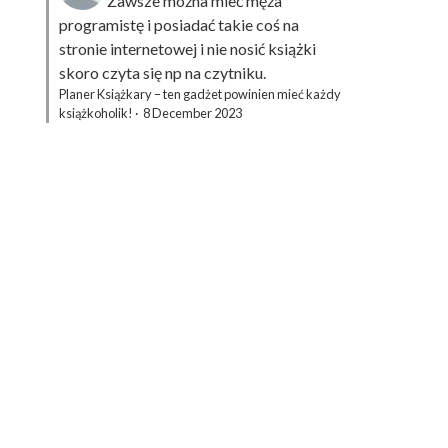
Zawsze można mieć męża
programistę i posiadać takie coś na
stronie internetowej i nie nosić książki
skoro czyta się np na czytniku.
Planer Książkary – ten gadżet powinien mieć każdy
książkoholik!
·
8 December 2023