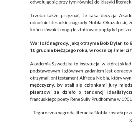
odwołując się przy tym również do klasyki literacki
Trzeba także przyznać, że taka decyzja Akade
odnośnie literackiej nagrody Nobla. Okazało się, 
końcu również mogą kształtować poglądy i poszerz
Wartość nagrody, jaką otrzyma Bob Dylan to 8
10 grudnia bieżącego roku, w rocznicę śmierci 
Akademia Szwedzka to instytucja, w której skład 
podstawowym i głównym zadaniem jest opracowa
otrzymali oni testament Alfreda Nobla, który wyn
mężczyzny, by stali się członkami jury mię
pisarzowi za dzieło o tendencji idealistyczn
francuskiego poety Rene Sully Prudhomme w 1901
Tegoroczna nagroda literacka Nobla została prz
g