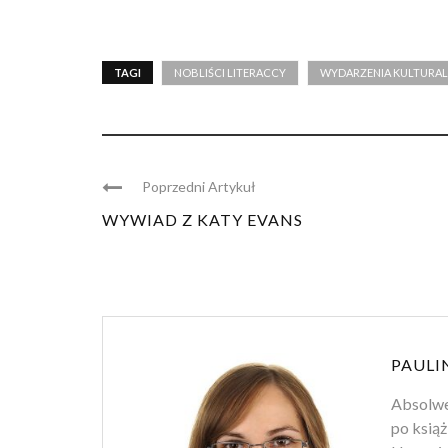
TAGI
NOBLIŚCI LITERACCY
WYDARZENIA KULTURA
Poprzedni Artykuł
WYWIAD Z KATY EVANS
PAULI
Absolwen
po książ