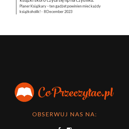
Planer Książkary – ten gadżet powinien mieć każdy
książkoholik!
·
8 December 2023
OBSERWUJ NAS NA: