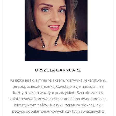
URSZULA GARNCARZ
Książka jest dla mnie relaksem, rozrywką, lekarstwem,
terapią, ucieczką, nauką. Czystą przyjemnością! I za
każdym razem ważnym przeżyciem. Szeroki zakres
zainteresowań pozwala mi na radość zarówno podczas
lektury kryminałów, klasyki literatury pięknej, jak i
pozycji popularnonaukowych czy tych związanych z