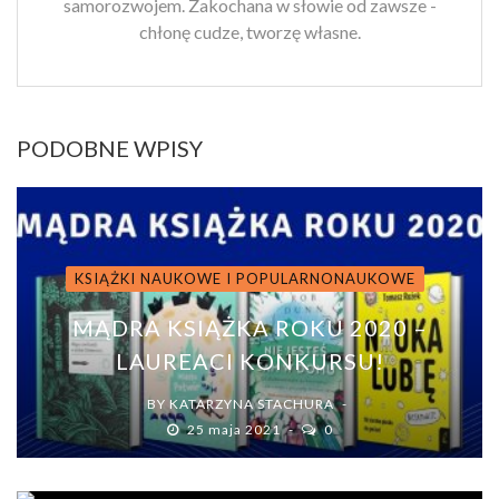
samorozwojem. Zakochana w słowie od zawsze -
chłonę cudze, tworzę własne.
PODOBNE WPISY
KSIĄŻKI NAUKOWE I POPULARNONAUKOWE
MĄDRA KSIĄŻKA ROKU 2020 –
LAUREACI KONKURSU!
BY
KATARZYNA STACHURA
25 maja 2021
0