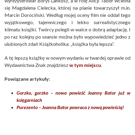
wyreżyserował Borys Lankosz, a w rolę Alicji Tabor wcieliła
się Magdalena Cielecka, której na planie towarzyszył m.in.
Marcin Dorociński. Według mojej oceny film nie oddał tego
wyjątkowego, tajemniczego i lekko surrealistycznego
klimatu książki. Twórcy polegli w walce o dobrą adaptację. I
po raz kolejny po seansie można było wypowiedzieć jedno z
ulubionych zdań Książkoholika: „książka była lepsza”.
A tę lepszą książkę w nowym wydaniu w twardej oprawie od
Wydawnictwa Znak znajdziesz
w tym miejscu
.
Powiązane artykuły:
Gorzko, gorzko – nowa powieść Joanny Bator już w
księgarniach
Purezento – Joanna Bator powraca z nową powieścią!