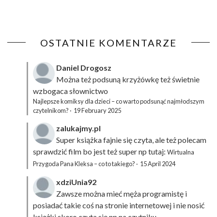
OSTATNIE KOMENTARZE
Daniel Drogosz
Można też podsuną
krzyżówkę
też świetnie
wzbogaca słownictwo
Najlepsze komiksy dla dzieci – co warto podsunąć najmłodszym
czytelnikom?
·
19 February 2025
zalukajmy.pl
Super książka fajnie się czyta, ale też polecam
sprawdzić film bo jest też super np tutaj:
Wirtualna
Przygoda Pana Kleksa – co to takiego?
·
15 April 2024
xdziUnia92
Zawsze można mieć męża programistę i
posiadać takie coś na stronie internetowej i nie nosić
książki skoro czyta się np na czytniku.