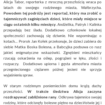
Alicja Tabor, reporterka z mroczną przeszłością wraca po
latach do swojego rodzinnego miasta, Wałbrzycha.
Powodem tej podróży jest reportaż, który ma zrobić o
tajemniczych zaginięciach dzieci, które miały miejsce w
ciągu ostatnich kilku miesięcy
. Andżelika, Patryk i Kalinka
przepadają bez śladu. Dodatkowo członkowie lokalnej
społeczności zachowują się dziwnie. Nie wspominając o
kotach… Prorok Jan Kołek przekonuje, że dzieci zabiera do
siebie Matka Boska Bolesna, a Babcyjka podsuwa co rusz
jakieś enigmatyczne wskazówki. Zgnębieni mieszkańcy
rzucają oskarżenia na oślep, pogrążeni w lęku, złości i
rozpaczy. Dodatkowo upiorna i gęsta atmosfera miasta
przegniecionego ciężarem późnej jesieni nie sprzyja
wyjaśnieniu spraw.
W starym rodzinnym poniemieckim domu krążą duchy
przeszłości.
W trakcie śledztwa Alicja zaczyna
rozdrapywać zabliźnione rany
. Odkrywa tajemnice swojej
rodziny, które odcisnęły bolesne piętno na dzieciństwie jej i