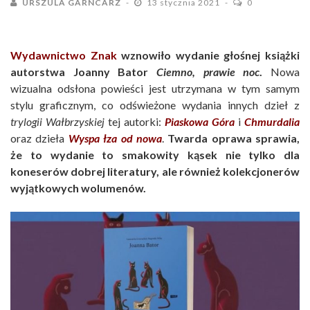
URSZULA GARNCARZ
13 stycznia 2021
0
Wydawnictwo Znak
wznowiło wydanie głośnej książki
autorstwa Joanny Bator
Ciemno, prawie noc
.
Nowa
wizualna odsłona powieści jest utrzymana w tym samym
stylu graficznym, co odświeżone wydania innych dzieł z
trylogii Wałbrzyskiej
tej autorki:
Piaskowa Góra
i
Chmurdalia
oraz dzieła
Wyspa łza od nowa
.
Twarda oprawa sprawia,
że to wydanie to smakowity kąsek nie tylko dla
koneserów dobrej literatury, ale również kolekcjonerów
wyjątkowych wolumenów.