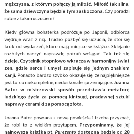
mężczyzna, z którym połączy ją miłość. Miłość tak silna,
że sama dziewczyna będzie tym zaskoczona.
Czy poradzi
sobie z takim uczuciem?
Kiedy główna bohaterka podróżuje po Japonii, odbiorca
wędruje wraz z nią. Trudno pozbyć się uczucia, że stoi się
krok od wydarzeń, które mają miejsce w książce. Sklejanie
rozbitych naczyń naprawdę potrafi wciągać.
Tak też się
dzieje, Czytelnik stopniowo wkracza w harmonijny świat
zen, gdzie serce i umysł zapisuje się jednym znakiem
kanji.
Ponadto bardzo szybko okazuje się, że najpiękniejsze
jest to, co niekompletne, niedoskonałe i przemijające.
Joanna
Bator w mistrzowski sposób przedstawia metaforę
ludzkiego życia za pomocą kintsugi, pradawnej sztuki
naprawy ceramiki za pomocą złota.
Joanna Bator powraca z nową powieścią i trzeba przyznać,
że robi to z wielkim przytupem.
Przypominamy, że jej
najnowsza książka pt.
Purezento
dostępna będzie od 28