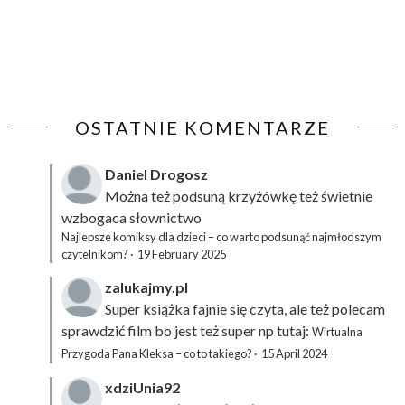
OSTATNIE KOMENTARZE
Daniel Drogosz
Można też podsuną
krzyżówkę
też świetnie
wzbogaca słownictwo
Najlepsze komiksy dla dzieci – co warto podsunąć najmłodszym
czytelnikom?
·
19 February 2025
zalukajmy.pl
Super książka fajnie się czyta, ale też polecam
sprawdzić film bo jest też super np tutaj:
Wirtualna
Przygoda Pana Kleksa – co to takiego?
·
15 April 2024
xdziUnia92