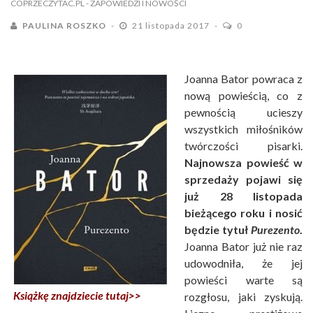
COPRZECZYTAC.PL
- ZAPOWIEDZI I NOWOŚCI
PAULINA ROSZKO
21 listopada 2017
0
Joanna Bator powraca z
nową powieścią, co z
pewnością ucieszy
wszystkich miłośników
twórczości pisarki.
Najnowsza powieść w
sprzedaży pojawi się
już 28 listopada
bieżącego roku i nosić
będzie tytuł
Purezento
.
Joanna Bator już nie raz
udowodniła, że jej
powieści warte są
Książkę znajdziecie tutaj>>
rozgłosu, jaki zyskują.