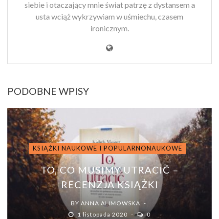
siebie i otaczający mnie świat patrzę z dystansem a
usta wciąż wykrzywiam w uśmiechu, czasem
ironicznym.
PODOBNE WPISY
KSIĄŻKI NAUKOWE I POPULARNONAUKOWE
TO, CO MUSIMY UTRACIĆ –
RECENZJA KSIĄŻKI
BY
ANNA ALIMOWSKA
1 listopada 2020
0