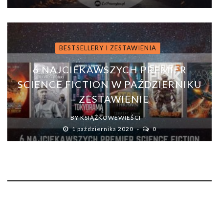
BESTSELLERY I ZESTAWIENIA
6 NAJCIEKAWSZYCH PREMIER
SCIENCE FICTION W PAŹDZIERNIKU
– ZESTAWIENIE
BY
KSIĄŻKOWEWIEŚCI
1 października 2020
0