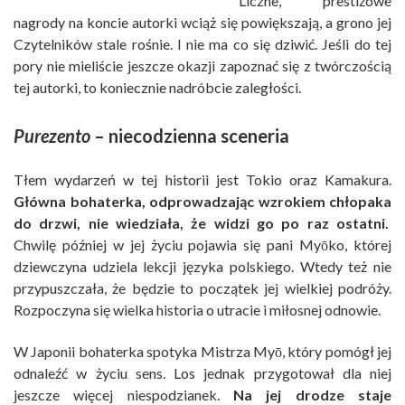
Liczne, prestiżowe
nagrody na koncie autorki wciąż się powiększają, a grono jej
Czytelników stale rośnie. I nie ma co się dziwić. Jeśli do tej
pory nie mieliście jeszcze okazji zapoznać się z twórczością
tej autorki, to koniecznie nadróbcie zaległości.
Purezento
– niecodzienna sceneria
Tłem wydarzeń w tej historii jest Tokio oraz Kamakura.
Główna bohaterka, odprowadzając wzrokiem chłopaka
do drzwi, nie wiedziała, że widzi go po raz ostatni.
Chwilę później w jej życiu pojawia się pani Myōko, której
dziewczyna udziela lekcji języka polskiego. Wtedy też nie
przypuszczała, że będzie to początek jej wielkiej podróży.
Rozpoczyna się wielka historia o utracie i miłosnej odnowie.
W Japonii bohaterka spotyka Mistrza Myō, który pomógł jej
odnaleźć w życiu sens. Los jednak przygotował dla niej
jeszcze więcej niespodzianek.
Na jej drodze staje