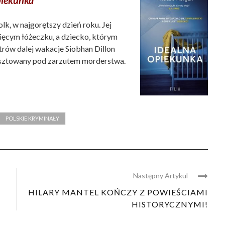
piekunka
lk, w najgorętszy dzień roku. Jej
ięcym łóżeczku, a dziecko, którym
trów dalej wakacje Siobhan Dillon
aresztowany pod zarzutem morderstwa.
POLSKIE KRYMINAŁY
Następny Artykul
HILARY MANTEL KOŃCZY Z POWIEŚCIAMI
HISTORYCZNYMI!