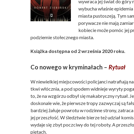
wywraca jej świat do góry n
wybucha właśnie epidemia w
miasta pustoszeją. Tym sam
porywacze nie mają zamiaru
kobiecie może pomóc jej p
podziemie stołecznego miasta.
Książka dostępna od 2 września 2020 roku.
Co nowego w kryminałach –
Rytuał
W niewielkiej miejscowości policjanci natrafiają n
tkwi włócznia, a pod spodem widnieje wyryty pog
to, że na wzgórzu odbył się makabryczny rytuał. 
doskonale wie, że pierwsze tropy zazwyczaj są fał
bardziej żałuje powrotu w rodzinne strony, zatraca s
jej przeszłość. W śledztwie bierze też udział komi
wydaje się zbyt poczciwy do tej roboty. A przeszło
piętach.