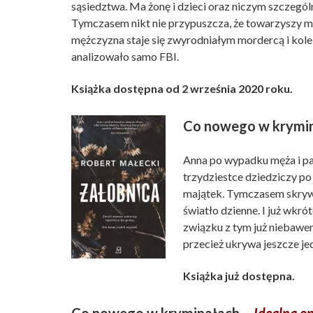
sąsiedztwa. Ma żonę i dzieci oraz niczym szczególn
Tymczasem nikt nie przypuszcza, że towarzyszy m
mężczyzna staje się zwyrodniałym mordercą i kol
analizowało samo FBI.
Książka dostępna od 2 września 2020 roku.
Co nowego w krymi
Anna po wypadku męża i pas
trzydziestce dziedziczy po
majątek. Tymczasem skrywa
światło dzienne. I już wkró
związku z tym już niebawe
przecież ukrywa jeszcze je
Książka już dostępna.