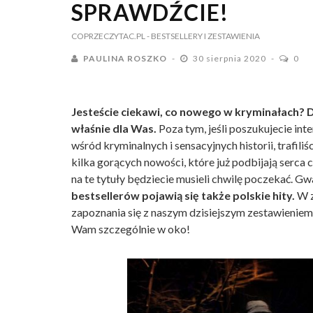
SPRAWDŹCIE!
COPRZECZYTAC.PL
- BESTSELLERY I ZESTAWIENIA
PAULINA ROSZKO
30 sierpnia 2020
0
Jesteście ciekawi, co nowego w kryminałach? D
właśnie dla Was.
Poza tym, jeśli poszukujecie int
wśród kryminalnych i sensacyjnych historii, trafil
kilka gorących nowości, które już podbijają serca
na te tytuły będziecie musieli chwilę poczekać. G
bestsellerów pojawią się także polskie hity.
W z
zapoznania się z naszym dzisiejszym zestawieniem.
Wam szczególnie w oko!