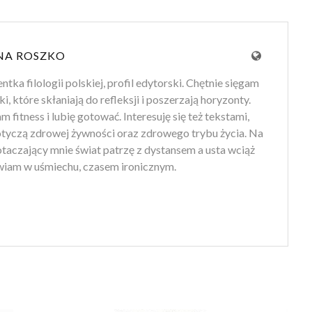
NA ROSZKO
tka filologii polskiej, profil edytorski. Chętnie sięgam
ki, które skłaniają do refleksji i poszerzają horyzonty.
 fitness i lubię gotować. Interesuję się też tekstami,
otyczą zdrowej żywności oraz zdrowego trybu życia. Na
 otaczający mnie świat patrzę z dystansem a usta wciąż
iam w uśmiechu, czasem ironicznym.