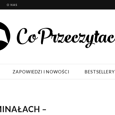
T
O NAS
ZAPOWIEDZI I NOWOŚCI
BESTSELLERY
INAŁACH –