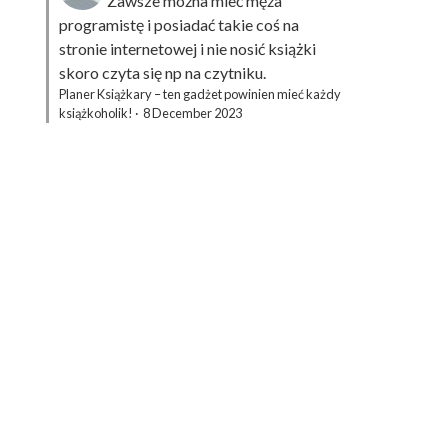
Zawsze można mieć męża
programistę i posiadać takie coś na
stronie internetowej i nie nosić książki
skoro czyta się np na czytniku.
Planer Książkary – ten gadżet powinien mieć każdy
książkoholik!
·
8 December 2023