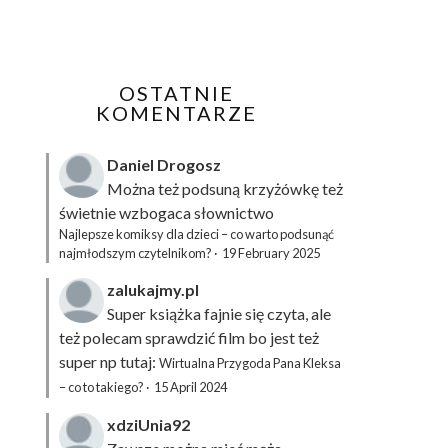
OSTATNIE
KOMENTARZE
Daniel Drogosz
Można też podsuną
krzyżówkę
też
świetnie wzbogaca słownictwo
Najlepsze komiksy dla dzieci – co warto podsunąć
najmłodszym czytelnikom?
·
19 February 2025
zalukajmy.pl
Super książka fajnie się czyta, ale
też polecam sprawdzić film bo jest też
super np tutaj:
Wirtualna Przygoda Pana Kleksa
– co to takiego?
·
15 April 2024
xdziUnia92