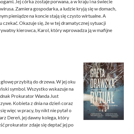
ogami. Jej córka zostaje porwana, a w kraju i na świecie
irusa. Zamiera gospodarka, a ludzie kryją się w domach,
ym pieniądze na koncie stają się czysto wirtualne. A
 czekać. Okazuje się, że w tej dramatycznej sytuacji
rywatny kierowca, Karol, który wprowadza ją w mafijne
a głowę przybitą do drzewa. W jej oku
ański symbol. Wszystko wskazuje na
Jednak Prokurator Wanda Just
szywe. Kobieta z dnia na dzień coraz
ię więc w pracy, by nikt nie pytał o
sarz Dereń, jej dawny kolega, który
ść prokurator zdaje się deptać jej po