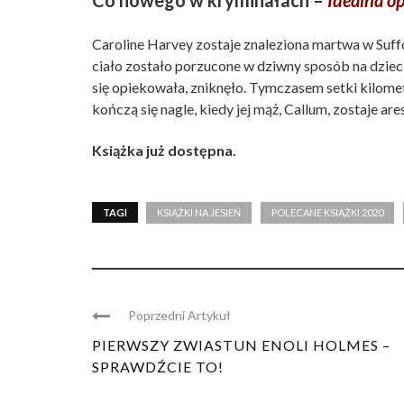
Co nowego w kryminałach –
Idealna o
Caroline Harvey zostaje znaleziona martwa w Suffo
ciało zostało porzucone w dziwny sposób na dziec
się opiekowała, zniknęło. Tymczasem setki kilome
kończą się nagle, kiedy jej mąż, Callum, zostaje 
Książka już dostępna.
TAGI
KSIĄŻKI NA JESIEŃ
POLECANE KSIĄŻKI 2020
Poprzedni Artykuł
PIERWSZY ZWIASTUN ENOLI HOLMES –
SPRAWDŹCIE TO!