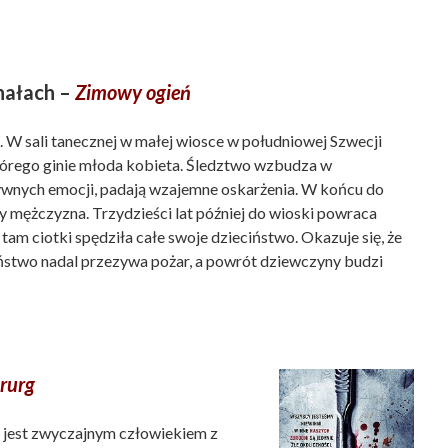
nałach –
Zimowy ogień
i. W sali tanecznej w małej wiosce w południowej Szwecji
órego ginie młoda kobieta. Śledztwo wzbudza w
wnych emocji, padają wzajemne oskarżenia. W końcu do
y mężczyzna. Trzydzieści lat później do wioski powraca
 tam ciotki spędziła całe swoje dzieciństwo. Okazuje się, że
ństwo nadal przezywa pożar, a powrót dziewczyny budzi
rurg
i jest zwyczajnym człowiekiem z