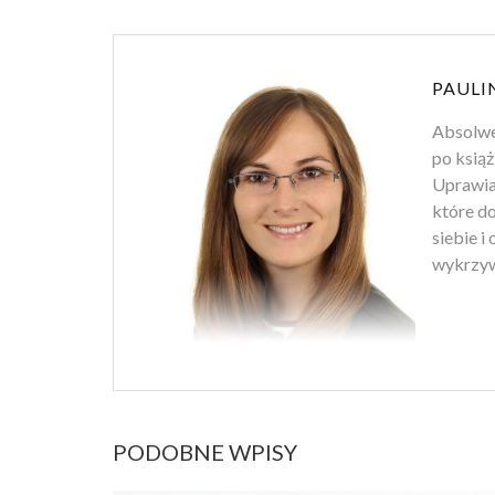
PAULI
Absolwen
po książ
Uprawiam
które d
siebie i
wykrzyw
PODOBNE WPISY