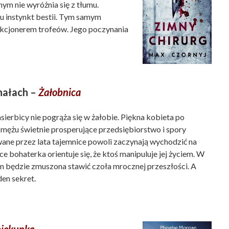
ym nie wyróżnia się z tłumu.
u instynkt bestii. Tym samym
ekcjonerem trofeów. Jego poczynania
nałach –
Żałobnica
ierbicy nie pogrąża się w żałobie. Piękna kobieta po
 mężu świetnie prosperujące przedsiębiorstwo i spory
ne przez lata tajemnice powoli zaczynają wychodzić na
tce bohaterka orientuje się, że ktoś manipuluje jej życiem. W
m będzie zmuszona stawić czoła mrocznej przeszłości. A
den sekret.