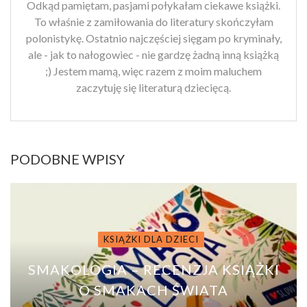
Odkąd pamiętam, pasjami połykałam ciekawe książki.
To właśnie z zamiłowania do literatury skończyłam
polonistykę. Ostatnio najczęściej sięgam po kryminały,
ale - jak to nałogowiec - nie gardzę żadną inną książką
;) Jestem mamą, więc razem z moim maluchem
zaczytuję się literaturą dziecięcą.
PODOBNE WPISY
KSIĄŻKI DLA DZIECI
SMAKOLOGIA – RECENZJA KSIĄŻKI
O SMAKACH ŚWIATA