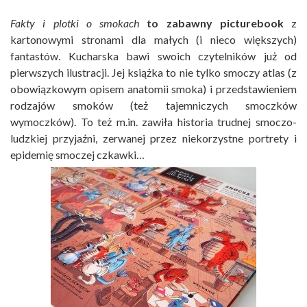
Fakty i plotki o smokach
to zabawny pictur
ebook
z
kartonowymi stronami dla małych (i nieco większych)
fantastów. Kucharska bawi swoich czytelników już od
pierwszych ilustracji. Jej książka to nie tylko smoczy atlas (z
obowiązkowym opisem anatomii smoka) i przedstawieniem
rodzajów smoków (też tajemniczych smoczków
wymoczków). To też m.in. zawiła historia trudnej smoczo-
ludzkiej przyjaźni, zerwanej przez niekorzystne portrety i
epidemię smoczej czkawki…