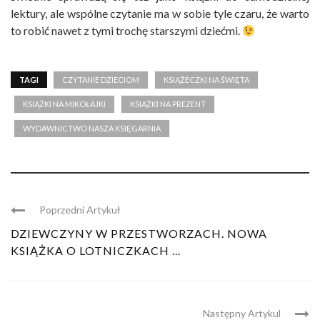
lektury, ale wspólne czytanie ma w sobie tyle czaru, że warto
to robić nawet z tymi trochę starszymi dziećmi.
TAGI
CZYTANIE DZIECIOM
KSIĄŻECZKI NA ŚWIĘTA
KSIĄŻKI NA MIKOŁAJKI
KSIĄŻKI NA PREZENT
WYDAWNICTWO NASZA KSIĘGARNIA
Poprzedni Artykuł
DZIEWCZYNY W PRZESTWORZACH. NOWA
KSIĄŻKA O LOTNICZKACH ...
Następny Artykul