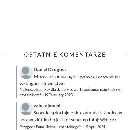
OSTATNIE KOMENTARZE
Daniel Drogosz
Można też podsuną
krzyżówkę
też świetnie
wzbogaca słownictwo
Najlepsze komiksy dla dzieci – co warto podsunąć najmłodszym
czytelnikom?
·
19 February 2025
zalukajmy.pl
Super książka fajnie się czyta, ale też polecam
sprawdzić film bo jest też super np tutaj:
Wirtualna
Przygoda Pana Kleksa – co to takiego?
·
15 April 2024