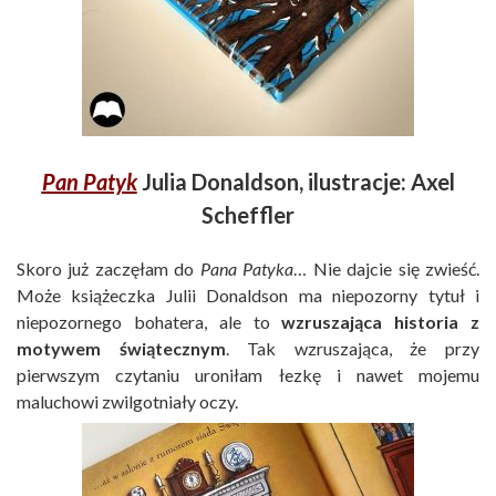
Pan Patyk
Julia Donaldson, ilustracje: Axel
Scheffler
Skoro już zaczęłam do
Pana Pat
yka
… Nie dajcie się zwieść.
Może książeczka Julii Donaldson ma niepozorny tytuł i
niepozornego bohatera, ale to
wzruszająca historia z
motywem świątecznym
. Tak wzruszająca, że przy
pierwszym czytaniu uroniłam łezkę i nawet mojemu
maluchowi zwilgotniały oczy.