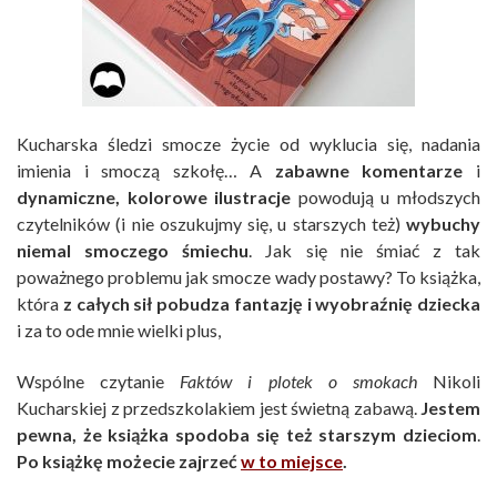
Kucharska śledzi smocze życie od wyklucia się, nadania
imienia i smoczą szkołę… A
zabawne komentarze
i
dynamiczne, kolorowe ilustracje
powodują u młodszych
czytelników (i nie oszukujmy się, u starszych też)
wybuchy
niemal smoczego śmiechu
. Jak się nie śmiać z tak
poważnego problemu jak smocze wady postawy? To książka,
która
z całych sił pobudza fantazję i wyobraźnię dziecka
i za to ode mnie wielki plus,
Wspólne czytanie
Faktów i plotek
o smokach
Nikoli
Kucharskiej z przedszkolakiem jest świetną zabawą.
Jestem
pewna, że książka spodoba się też starszym dzieciom
.
Po książkę możecie zajrzeć
w to miejsce
.