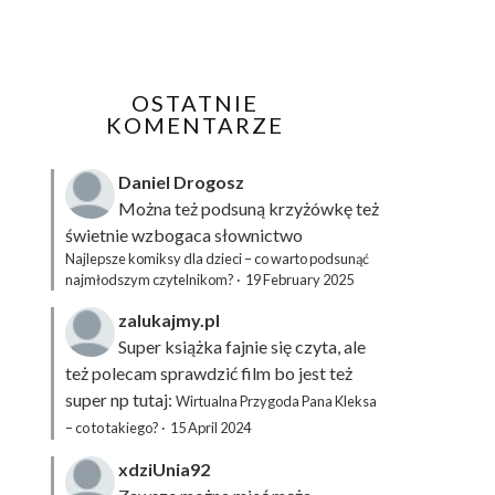
OSTATNIE
KOMENTARZE
Daniel Drogosz
Można też podsuną
krzyżówkę
też
świetnie wzbogaca słownictwo
Najlepsze komiksy dla dzieci – co warto podsunąć
najmłodszym czytelnikom?
·
19 February 2025
zalukajmy.pl
Super książka fajnie się czyta, ale
też polecam sprawdzić film bo jest też
super np tutaj:
Wirtualna Przygoda Pana Kleksa
– co to takiego?
·
15 April 2024
xdziUnia92