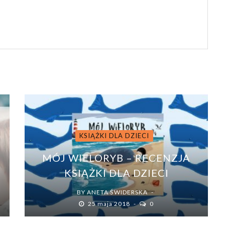
KSIĄŻKI DLA DZIECI
MÓJ WIELORYB – RECENZJA
KSIĄŻKI DLA DZIECI
BY
ANETA ŚWIDERSKA
25 maja 2018
0