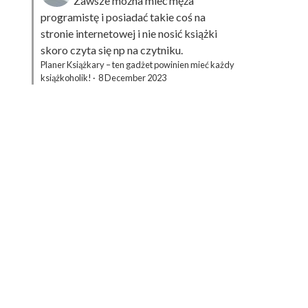
Zawsze można mieć męża
programistę i posiadać takie coś na
stronie internetowej i nie nosić książki
skoro czyta się np na czytniku.
Planer Książkary – ten gadżet powinien mieć każdy
książkoholik!
·
8 December 2023