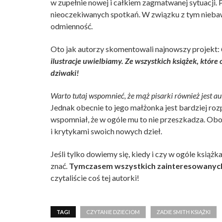
w zupełnie nowej i całkiem zagmatwanej sytuacji.
nieoczekiwanych spotkań. W związku z tym niebaw
odmienność.
Oto jak autorzy skomentowali najnowszy projekt:
ilustracje uwielbiamy. Ze wszystkich książek, które 
dziwaki!
Warto tutaj wspomnieć, że mąż pisarki również jest a
Jednak obecnie to jego małżonka jest bardziej r
wspomniał, że w ogóle mu to nie przeszkadza. Oboj
i krytykami swoich nowych dzieł.
Jeśli tylko dowiemy się, kiedy i czy w ogóle książ
znać.
Tymczasem wszystkich zainteresowanych
czytaliście coś tej autorki!
TAGI
CZYTANIE DZIECIOM
ZADIE SMITH KSIĄŻKI