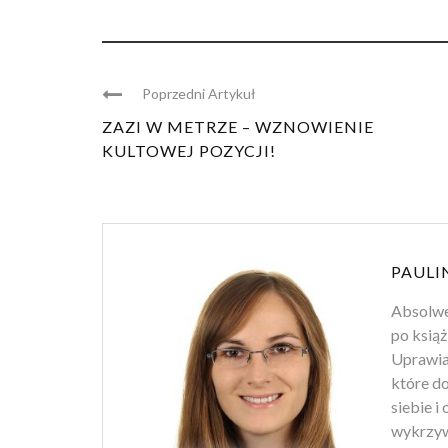
Poprzedni Artykuł
ZAZI W METRZE – WZNOWIENIE
KULTOWEJ POZYCJI!
PAULI
Absolwen
po książ
Uprawiam
które d
siebie i
wykrzyw