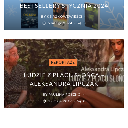
BESTSELLERY STYCZNIA 2024
BY
KSIĄŻKOWEWIEŚCI
6 lutego 2024
0
REPORTAŻE
LUDZIE Z PLACU SŁOŃCA –
ALEKSANDRA LIPCZAK
BY
PAULINA ROSZKO
17 maja 2017
0