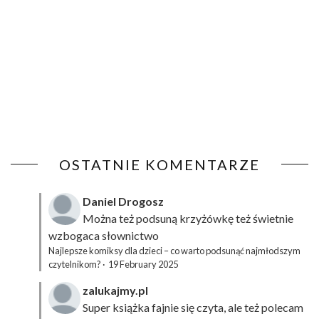
OSTATNIE KOMENTARZE
Daniel Drogosz
Można też podsuną
krzyżówkę
też świetnie
wzbogaca słownictwo
Najlepsze komiksy dla dzieci – co warto podsunąć najmłodszym
czytelnikom?
·
19 February 2025
zalukajmy.pl
Super książka fajnie się czyta, ale też polecam