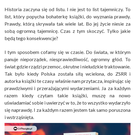
Historia zaczyna się od listu. I nie jest to list tajemniczy. To
list, który popycha bohaterkę książki, do wyznania prawdy.
Prawdy, którą skrywała tak wiele lat. Bo jej życie niesie za
sobą ogromną tajemnicę. Czas z tym skoczyć. Tylko jakie
będą tego konsekwencje?
I tym sposobem cofamy się w czasie. Do świata, w którym
panuje nieporządek, niesprawiedliwość, ogromny głód. To
świat gdzie rządzi przemoc, okrutne i nieludzkie traktowanie.
Tak było kiedy Polska została siłą wcielona, do ZSRR i
autorka książki te czasy właśnie nam przytacza, inspirując się
prawdziwymi i przerażającymi wydarzeniami. Ja za każdym
razem kiedy czytam takie książki, muszę na nowo
uświadamiać sobie i uwierzyć w to, że to wszystko wydarzyło
się naprawdę. I za każdym razem jestem tak samo poruszona
i wstrząśnięta.