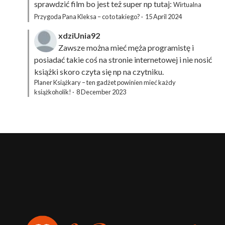
sprawdzić film bo jest też super np tutaj:
Wirtualna
Przygoda Pana Kleksa – co to takiego?
·
15 April 2024
xdziUnia92
Zawsze można mieć męża programistę i
posiadać takie coś na stronie internetowej i nie nosić
książki skoro czyta się np na czytniku.
Planer Książkary – ten gadżet powinien mieć każdy
książkoholik!
·
8 December 2023