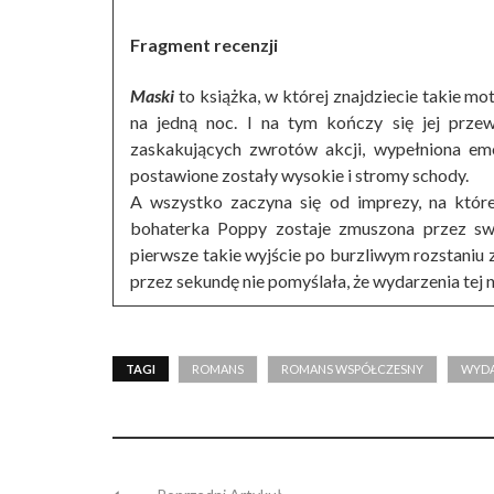
Fragment recenzji
Maski
to książka, w której znajdziecie takie m
na jedną noc. I na tym kończy się jej przew
zaskakujących zwrotów akcji, wypełniona emo
postawione zostały wysokie i stromy schody.
A wszystko zaczyna się od imprezy, na któr
bohaterka Poppy zostaje zmuszona przez swoj
pierwsze takie wyjście po burzliwym rozstaniu 
przez sekundę nie pomyślała, że wydarzenia tej n
TAGI
ROMANS
ROMANS WSPÓŁCZESNY
WYDA