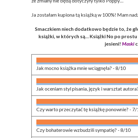
że zmiany nie będą dotyczyły tylko Poppy…
Ja zostałam kupiona tą książką w 100%! Mam nadzie
Smaczkiem niech dodatkowo będzie to, że g
książki, w których są… Książki No po prost
jesieni!
Maski
c
Jak mocno książka mnie wciągnęła? -
8/10
Jak oceniam styl pisania, język i warsztat autora
Czy warto przeczytać tę książkę ponownie? -
7/
Czy bohaterowie wzbudzili sympatię? -
8/10