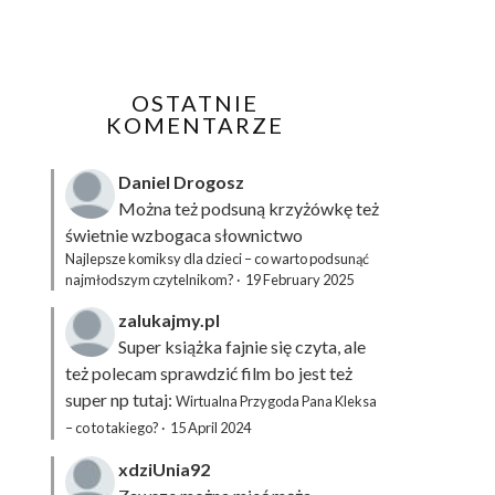
OSTATNIE
KOMENTARZE
Daniel Drogosz
Można też podsuną
krzyżówkę
też
świetnie wzbogaca słownictwo
Najlepsze komiksy dla dzieci – co warto podsunąć
najmłodszym czytelnikom?
·
19 February 2025
zalukajmy.pl
Super książka fajnie się czyta, ale
też polecam sprawdzić film bo jest też
super np tutaj:
Wirtualna Przygoda Pana Kleksa
– co to takiego?
·
15 April 2024
xdziUnia92