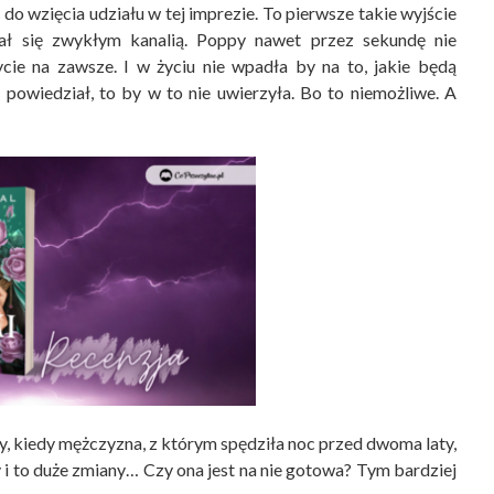
o wzięcia udziału w tej imprezie. To pierwsze takie wyjście
ał się zwykłym kanalią. Poppy nawet przez sekundę nie
ycie na zawsze. I w życiu nie wpadła by na to, jakie będą
powiedział, to by w to nie uwierzyła. Bo to niemożliwe. A
ny, kiedy mężczyzna, z którym spędziła noc przed dwoma laty,
y i to duże zmiany… Czy ona jest na nie gotowa? Tym bardziej