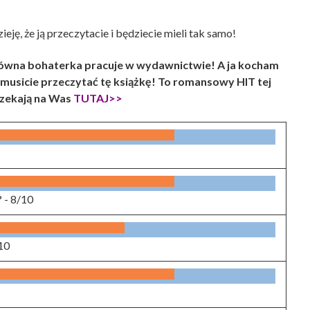
ję, że ją przeczytacie i będziecie mieli tak samo!
łówna bohaterka pracuje w wydawnictwie! A ja kocham
u musicie przeczytać tę książkę! To romansowy HIT tej
zekają na Was
TUTAJ>>
? -
8/10
10