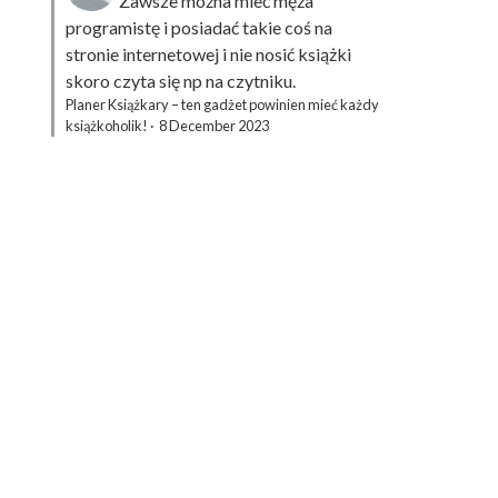
Zawsze można mieć męża
programistę i posiadać takie coś na
stronie internetowej i nie nosić książki
skoro czyta się np na czytniku.
Planer Książkary – ten gadżet powinien mieć każdy
książkoholik!
·
8 December 2023