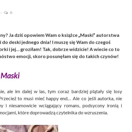
0
ony? Ja dziś opowiem Wam o książce „Maski” autorstwa
 do deski jednego dnia! I muszę się Wam do czegoś
i i jej… groziłam! Tak, dobrze widzicie! A wiecie co to
nóstwo emocji, skoro posunęłam się do takich czynów!
Maski
e, ale im dalej w las, tym coraz bardziej plątały się losy
rzecież to musi mieć happy end… Ale co jeśli autorka, nie
wy i niesamowicie wciągający romans, podsycony ironią i
mocjami, które doprowadzą czytelnika do wzruszenia.