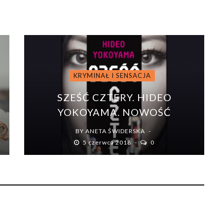
KRYMINAŁ I SENSACJA
SZEŚĆ CZTERY. HIDEO
YOKOYAMA. NOWOŚĆ
BY
ANETA ŚWIDERSKA
5 czerwca 2018
0