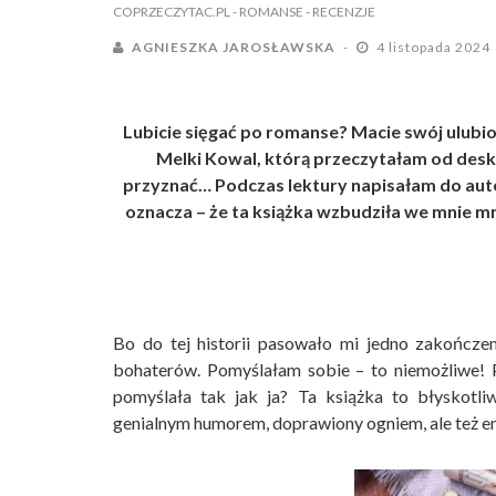
COPRZECZYTAC.PL
- ROMANSE
- RECENZJE
AGNIESZKA JAROSŁAWSKA
4 listopada 2024
Lubicie sięgać po romanse? Macie swój ulubi
Melki Kowal, którą przeczytałam od deski
przyznać… Podczas lektury napisałam do autork
oznacza – że ta książka wzbudziła we mnie m
Bo do tej historii pasowało mi jedno zakończeni
bohaterów. Pomyślałam sobie – to niemożliwe! P
pomyślała tak jak ja? Ta książka to błyskotli
genialnym humorem, doprawiony ogniem, ale też e