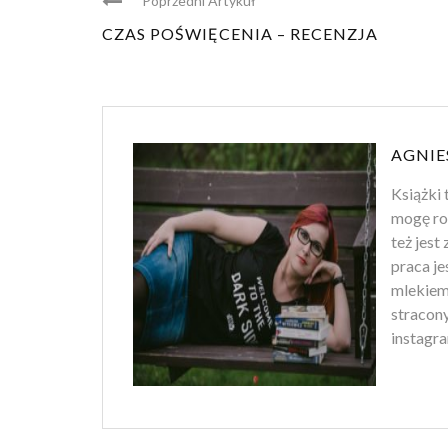
Poprzedni Artykuł
CZAS POŚWIĘCENIA – RECENZJA
AGNIE
Książki 
mogę ro
też jest
praca je
mlekiem
stracony
instagra