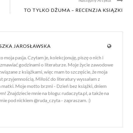
Następny Artykul
TO TYLKO DŻUMA – RECENZJA KSIĄZKI
SZKA JAROSŁAWSKA
to moja pasja. Czytam je, kolekcjonuję, piszę o nich i
zmawiać godzinami o literaturze. Moje życie zawodowe
 związane z książkami, więc mam to szczęście, że moja
st przyjemnością. Miłość do literatury wyssałam z
 matki. Moje motto brzmi - Dzień bez książki, dniem
m! Znajdziecie mnie na blogu: rudaczyta.pl, a także na
mie pod nickiem @ruda_czyta - zapraszam. :)