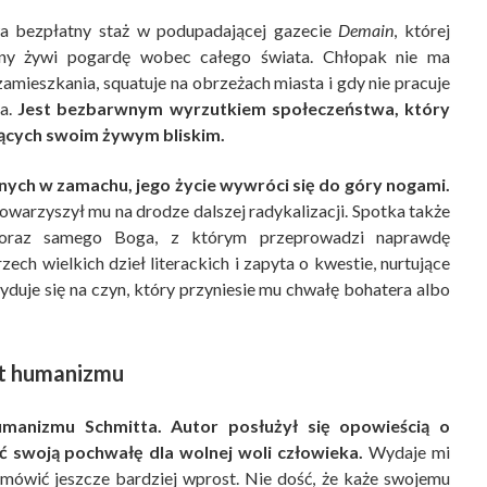
a bezpłatny staż w podupadającej gazecie
Demain
, której
lny żywi pogardę wobec całego świata. Chłopak nie ma
zamieszkania, squatuje na obrzeżach miasta i gdy nie pracuje
ia.
Jest bezbarwnym wyrzutkiem społeczeństwa, który
zących swoim żywym bliskim.
ych w zamachu, jego życie wywróci się do góry nogami.
owarzyszył mu na drodze dalszej radykalizacji. Spotka także
a oraz samego Boga, z którym przeprowadzi naprawdę
ech wielkich dzieł literackich i zapyta o kwestie, nurtujące
yduje się na czyn, który przyniesie mu chwałę bohatera albo
t humanizmu
manizmu Schmitta. Autor posłużył się opowieścią o
ć swoją pochwałę dla wolnej woli człowieka.
Wydaje mi
 mówić jeszcze bardziej wprost. Nie dość, że każe swojemu