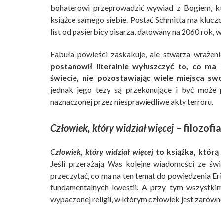
bohaterowi przeprowadzić wywiad z Bogiem, kt
książce samego siebie. Postać Schmitta ma kluczo
list od pasierbicy pisarza, datowany na 2060 rok, 
Fabuła powieści zaskakuje, ale stwarza wrażeni
postanowił literalnie wyłuszczyć to, co m
świecie, nie pozostawiając wiele miejsca sw
jednak jego tezy są przekonujące i być może 
naznaczonej przez niesprawiedliwe akty terroru.
Człowiek, który widział więcej
– filozofi
C
złowiek, który widział więcej
to książka, którą
Jeśli przerażają Was kolejne wiadomości ze św
przeczytać, co ma na ten temat do powiedzenia Er
fundamentalnych kwestii. A przy tym wszystkim
wypaczonej religii, w którym człowiek jest zarówn