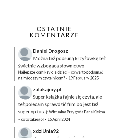
OSTATNIE
KOMENTARZE
Daniel Drogosz
Można też podsuną
krzyżówkę
też
świetnie wzbogaca słownictwo
Najlepsze komiksy dla dzieci – co warto podsunąć
najmłodszym czytelnikom?
·
19 February 2025
zalukajmy.pl
Super książka fajnie się czyta, ale
też polecam sprawdzić film bo jest też
super np tutaj:
Wirtualna Przygoda Pana Kleksa
– co to takiego?
·
15 April 2024
xdziUnia92