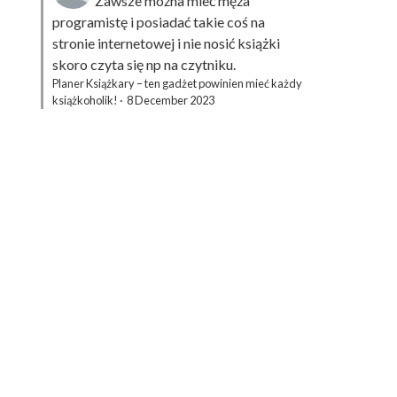
Zawsze można mieć męża
programistę i posiadać takie coś na
stronie internetowej i nie nosić książki
skoro czyta się np na czytniku.
Planer Książkary – ten gadżet powinien mieć każdy
książkoholik!
·
8 December 2023