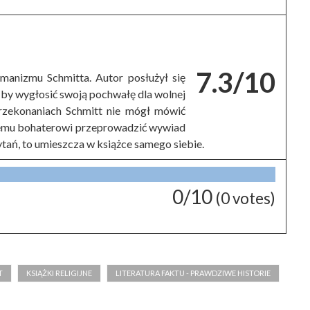
7.3/10
umanizmu Schmitta. Autor posłużył się
 by wygłosić swoją pochwałę dla wolnej
przekonaniach Schmitt nie mógł mówić
ojemu bohaterowi przeprowadzić wywiad
ytań, to umieszcza w książce samego siebie.
0/10
(
0
votes)
T
KSIĄŻKI RELIGIJNE
LITERATURA FAKTU - PRAWDZIWE HISTORIE