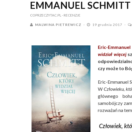
EMMANUEL SCHMITT 
COPRZECZYTAC.PL
- RECENZJE
MALWINA PIETREWICZ
19 grudnia 2017
Eric-Emmanuel
widział więcej
sz
odpowiedzialnoś
czy może to Bóg
Eric-Emmanuel S
W
Człowieku, któ
głównego bohat
samobójczy zama
rozważań na temat
Człowiek, któ