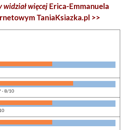
y widział więcej
Erica-Emmanuela
ernetowym TaniaKsiazka.pl >>
? -
8/10
10