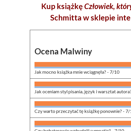
Kup książkę
Człowiek, któr
Schmitta w sklepie int
Ocena Malwiny
Jak mocno książka mnie wciągnęła? -
7/10
Jak oceniam styl pisania, język i warsztat autora
Czy warto przeczytać tę książkę ponownie? -
7/
Czy bohaterowie wzbudzili sympatię? -
7/10