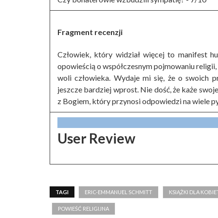
Fragment recenzji
Człowiek, który widział więcej to manifest h
opowieścią o współczesnym pojmowaniu religii,
woli człowieka. Wydaje mi się, że o swoich 
jeszcze bardziej wprost. Nie dość, że każe sw
z Bogiem, który przynosi odpowiedzi na wiele p
User Review
TAGI
ERIC-EMMANUEL SCHMITT
KSIĄŻKI DLA KOBIE
POWIEŚĆ RELIGIJNA