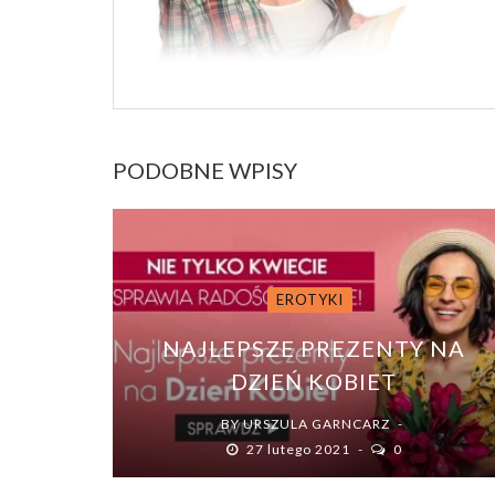
PODOBNE WPISY
EROTYKI
NAJLEPSZE PREZENTY NA
DZIEŃ KOBIET
BY
URSZULA GARNCARZ
27 lutego 2021
0