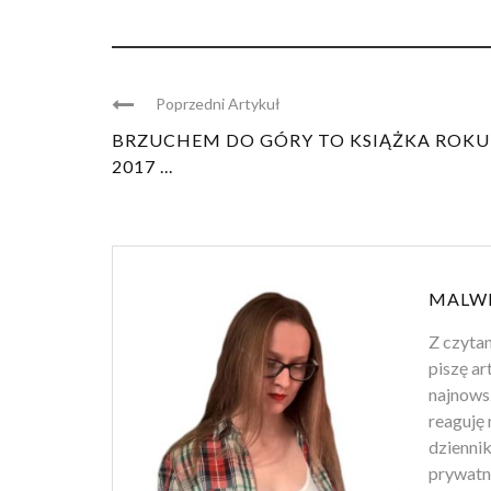
Poprzedni Artykuł
BRZUCHEM DO GÓRY TO KSIĄŻKA ROKU
2017 ...
MALWI
Z czytan
piszę ar
najnowsz
reaguję 
dziennik
prywatn