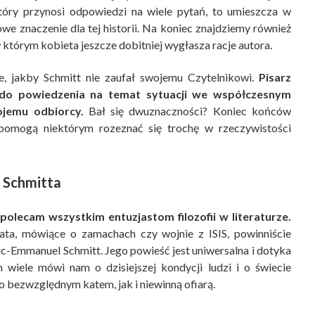
óry przynosi odpowiedzi na wiele pytań, to umieszcza w
we znaczenie dla tej historii. Na koniec znajdziemy również
w którym kobieta jeszcze dobitniej wygłasza racje autora.
e, jakby Schmitt nie zaufał swojemu Czytelnikowi.
Pisarz
a do powiedzenia na temat sytuacji we współczesnym
ojemu odbiorcy.
Bał się dwuznaczności? Koniec końców
pomogą niektórym rozeznać się trochę w rzeczywistości
a Schmitta
 polecam wszystkim entuzjastom filozofii w literaturze.
iata, mówiące o zamachach czy wojnie z ISIS, powinniście
ic-Emmanuel Schmitt. Jego powieść jest uniwersalna i dotyka
 wiele mówi nam o dzisiejszej kondycji ludzi i o świecie
o bezwzględnym katem, jak i niewinną ofiarą.