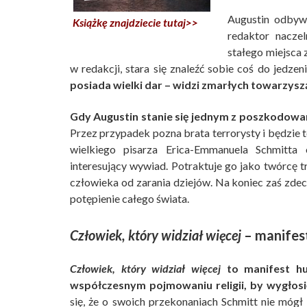
Augustin odbyw
Książkę znajdziecie tutaj>>
redaktor nacze
stałego miejsca 
w redakcji, stara się znaleźć sobie coś do jedzen
posiada wielki dar – widzi zmarłych towarzys
Gdy Augustin stanie się jednym z poszkodowan
Przez przypadek pozna brata terrorysty i będzie t
wielkiego pisarza Erica-Emmanuela Schmitt
interesujący wywiad. Potraktuje go jako twórcę trz
człowieka od zarania dziejów. Na koniec zaś zdec
potępienie całego świata.
Człowiek, który widział więcej
– manifes
Człowiek, który widział więcej
to manifest hu
współczesnym pojmowaniu religii, by wygłosi
się, że o swoich przekonaniach Schmitt nie mógł