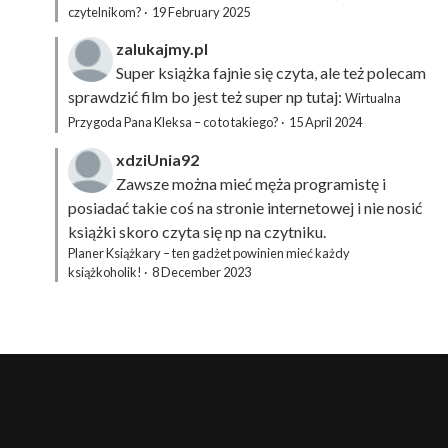
czytelnikom?
·
19 February 2025
zalukajmy.pl
Super książka fajnie się czyta, ale też polecam
sprawdzić film bo jest też super np tutaj:
Wirtualna
Przygoda Pana Kleksa – co to takiego?
·
15 April 2024
xdziUnia92
Zawsze można mieć męża programistę i
posiadać takie coś na stronie internetowej i nie nosić
książki skoro czyta się np na czytniku.
Planer Książkary – ten gadżet powinien mieć każdy
książkoholik!
·
8 December 2023