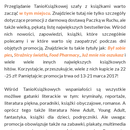
Przeglądanie TanioKsiążkowej szafy z książkami warto
zacząć
w tym miejscu
. Znajdziecie tutaj nie tylko szczegóły
dotyczące promocji z darmową dostawą Paczką w Ruchu, ale
także wielką, pękatą listę największych bestsellerów. Wśród
nich nowości, zapowiedzi, książki, które szczególnie
polecamy i w które warto się zaopatrzyć podczas dni
objętych promocją. Znajdziecie tu takie tytuły jak:
Był sobie
pies
,
Strażnicy światła
,
Food Pharmacy
,
Już mnie nie oszukasz
i
wiele wiele innych największych książkowych
hitów. Korzystajcie, przeszukujcie, wiele z nich kupicie za 22
-25 zł! Pamiętajcie: promocja trwa od 13-21 marca 2017!
Wśród TanioKsiążkowych wspaniałości są wszystkie
możliwe gatunki literackie w tym: kryminały, reportaże,
literatura piękna, poradniki, książki obyczajowe, romanse. A
oprócz tego także literatura New Adult, Young Adult,
fantastyka, książki dla dzieci, podręczniki. Ale uwaga:
promocja obowiązuje także na zabawki, plakaty, multimedia