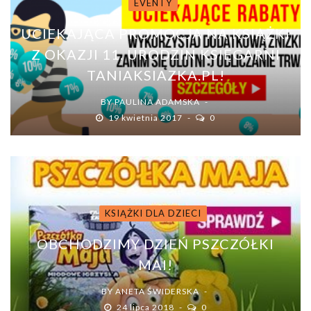
EVENTY
UCIEKAJĄCA PROMOCJA NA KSIĄŻKI
Z OKAZJI 11. URODZIN KSIĘGARNI
TANIAKSIAZKA.PL!
BY
PAULINA ADAMSKA
19 kwietnia 2017
0
KSIĄŻKI DLA DZIECI
OBCHODZIMY DZIEŃ PSZCZÓŁKI
MAI!
BY
ANETA ŚWIDERSKA
24 lipca 2018
0