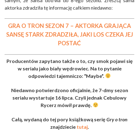
samym, że Sansa dotrwa do 8-ego sezonu. Zresztą sama
aktorka zdradziła tę informację całkiem niedawno:
GRA O TRON SEZON 7 – AKTORKA GRAJĄCA
SANSĘ STARK ZDRADZIŁA, JAKI LOS CZEKA JEJ
POSTAĆ
Producentów zapytano także o to, czy smok pojawi się
w serialu jako biały wędrowiec. Na to pytanie
odpowiedzi tajemniczo: “Maybe”.
Niedawno potwierdzono oficjalnie, że 7-dmy sezon
serialu wystartuje 16 lipca. Czyli jednak Cebulowy
Rycerz mówił prawdę.
Całą, wydaną do tej pory książkową serię
Gry o tron
znajdziecie
tutaj
.