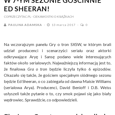
W 7-YM SEZONIE GOŚCINNIE
ED SHEERAN!
COPRZECZYTAC.PL
- CIEKAWOSTKI O KSIĄŻKACH
PAULINA ADAMSKA
13 marca 2017
0
Na wczorajszym panelu Gry o tron SXSW, w którym brali
udział producenci i scenarzyści serialu oraz aktorki
odkrywające Aryę i Sansę podano wiele interesujących
faktów około serialowych. Najważniejszą informacją jest to,
że finałowa
Gra o tron
będzie liczyła tylko 6 epizodów.
Okazało się także, że gościem specjalnym siódmego sezonu
będzie Ed Sheeran, o co zabiegała od dawna Maisie Williams
(serialowa Arya). Producenci, David Benioff i D.B. Weiss
usłyszeli także pytanie o to, czy smok pojawi się jako biały
wędrowiec. Sprawdźcie, co odpowiedzieli.