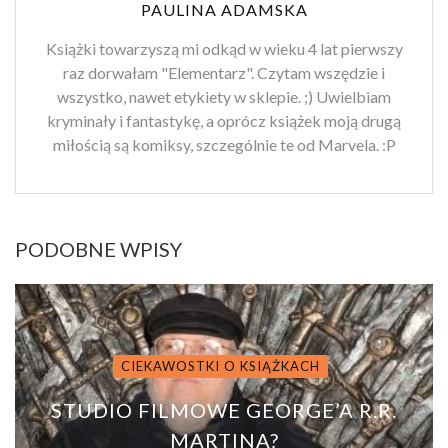
PAULINA ADAMSKA
Książki towarzyszą mi odkąd w wieku 4 lat pierwszy
raz dorwałam "Elementarz". Czytam wszędzie i
wszystko, nawet etykiety w sklepie. ;) Uwielbiam
kryminały i fantastykę, a oprócz książek moją drugą
miłością są komiksy, szczególnie te od Marvela. :P
PODOBNE WPISY
CIEKAWOSTKI O KSIĄŻKACH
STUDIO FILMOWE GEORGE’A R.R.
MARTINA?