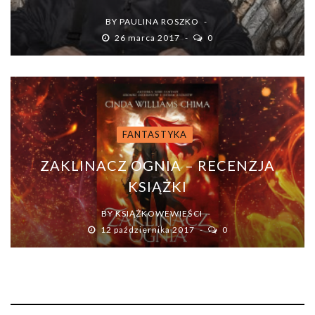
BY
PAULINA ROSZKO
26 marca 2017
0
FANTASTYKA
ZAKLINACZ OGNIA – RECENZJA
KSIĄŻKI
BY
KSIĄŻKOWEWIEŚCI
12 października 2017
0