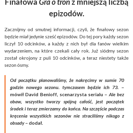
Finałowa
Gra o tron
z mniejszą liczbą
epizodów.
Zacznijmy od smutnej informacji, czyli, że finałowy sezon
będzie miał jedynie sześć epizodów. Do tej pory każdy sezon
liczył 10 odcinków, a każdy z nich był dla fanów wielkim
wydarzeniem, na które czekali cały rok. Już siódmy sezon
został okrojony z puli 10 odcinków, a teraz niestety także
sezon ósmy.
Od początku planowaliśmy, że nakręcimy w sumie 70
godzin nowego sezonu. tymczasem będzie ich 73.
–
mówił David Benioff
,
scenarzysta serialu –
Ale bez
obaw, wszystko tworzy spójną całość, jest początek
środek i teraz zmierzamy do końca. Na szczęście podczas
kręcenia wszystkich sezonów nie straciliśmy nikogo z
obsady
– dodał.