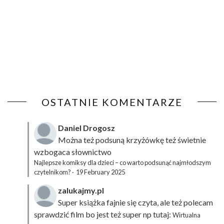
OSTATNIE KOMENTARZE
Daniel Drogosz
Można też podsuną
krzyżówkę
też świetnie
wzbogaca słownictwo
Najlepsze komiksy dla dzieci – co warto podsunąć najmłodszym
czytelnikom?
·
19 February 2025
zalukajmy.pl
Super książka fajnie się czyta, ale też polecam
sprawdzić film bo jest też super np tutaj:
Wirtualna