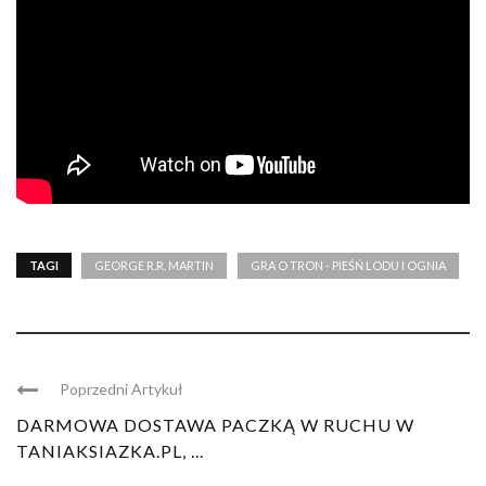
TAGI
GEORGE R.R. MARTIN
GRA O TRON - PIEŚŃ LODU I OGNIA
Poprzedni Artykuł
DARMOWA DOSTAWA PACZKĄ W RUCHU W
TANIAKSIAZKA.PL, ...