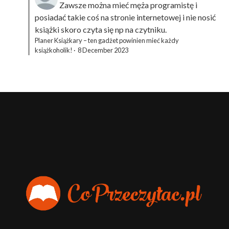
Zawsze można mieć męża programistę i
posiadać takie coś na stronie internetowej i nie nosić
książki skoro czyta się np na czytniku.
Planer Książkary – ten gadżet powinien mieć każdy
książkoholik!
·
8 December 2023