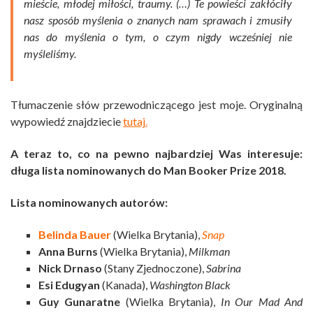
mieście, młodej miłości, traumy. (…) Te powieści zakłóciły
nasz sposób myślenia o znanych nam sprawach i zmusiły
nas do myślenia o tym, o czym nigdy wcześniej nie
myśleliśmy.
Tłumaczenie słów przewodniczącego jest moje. Oryginalną
wypowiedź znajdziecie
tutaj
.
A teraz to, co na pewno najbardziej Was interesuje:
długa lista nominowanych do Man Booker Prize 2018.
Lista nominowanych autorów:
Belinda Bauer
(Wielka Brytania),
Snap
Anna Burns
(Wielka Brytania),
Milkman
Nick Drnaso
(Stany Zjednoczone),
Sabrina
Esi Edugyan
(Kanada),
Washington Black
Guy Gunaratne
(Wielka Brytania),
In Our Mad And