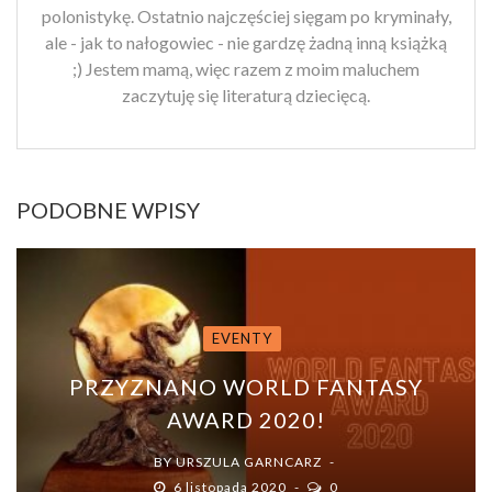
polonistykę. Ostatnio najczęściej sięgam po kryminały,
ale - jak to nałogowiec - nie gardzę żadną inną książką
;) Jestem mamą, więc razem z moim maluchem
zaczytuję się literaturą dziecięcą.
PODOBNE WPISY
EVENTY
PRZYZNANO WORLD FANTASY
AWARD 2020!
BY
URSZULA GARNCARZ
6 listopada 2020
0