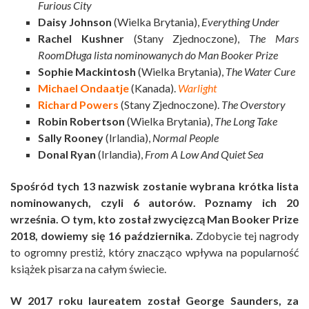
Furious City
Daisy Johnson
(Wielka Brytania),
Everything Under
Rachel Kushner
(Stany Zjednoczone),
The Mars
RoomDługa lista nominowanych do Man Booker Prize
Sophie Mackintosh
(Wielka Brytania),
The Water Cure
Michael Ondaatje
(Kanada).
Warlight
Richard Powers
(Stany Zjednoczone).
The Overstory
Robin Robertson
(Wielka Brytania),
The Long Take
Sally Rooney
(Irlandia),
Normal People
Donal Ryan
(Irlandia),
From A Low And Quiet Sea
Spośród tych 13 nazwisk zostanie wybrana krótka lista
nominowanych, czyli 6 autorów. Poznamy ich 20
września. O tym, kto został zwycięzcą Man Booker Prize
2018, dowiemy się 16 października.
Zdobycie tej nagrody
to ogromny prestiż, który znacząco wpływa na popularność
książek pisarza na całym świecie.
W 2017 roku laureatem został George Saunders, za