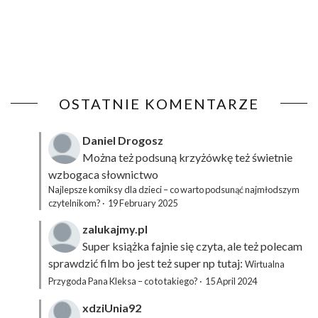
OSTATNIE KOMENTARZE
Daniel Drogosz
Można też podsuną
krzyżówkę
też świetnie
wzbogaca słownictwo
Najlepsze komiksy dla dzieci – co warto podsunąć najmłodszym
czytelnikom?
·
19 February 2025
zalukajmy.pl
Super książka fajnie się czyta, ale też polecam
sprawdzić film bo jest też super np tutaj:
Wirtualna
Przygoda Pana Kleksa – co to takiego?
·
15 April 2024
xdziUnia92