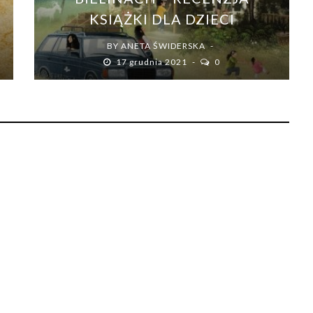
KSIĄŻKI DLA DZIECI
BY
ANETA ŚWIDERSKA
17 grudnia 2021
0