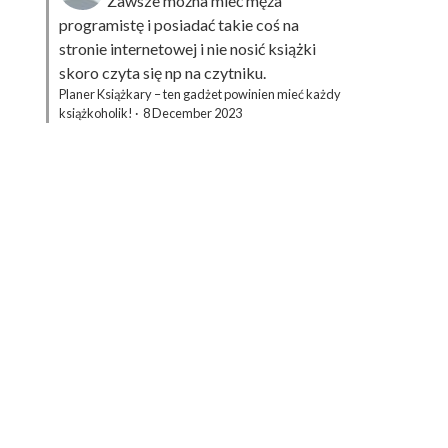
Zawsze można mieć męża
programistę i posiadać takie coś na
stronie internetowej i nie nosić książki
skoro czyta się np na czytniku.
Planer Książkary – ten gadżet powinien mieć każdy
książkoholik!
·
8 December 2023