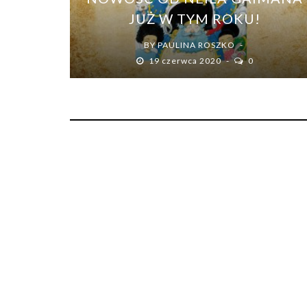
JUŻ W TYM ROKU!
BY
PAULINA ROSZKO
19 czerwca 2020
0