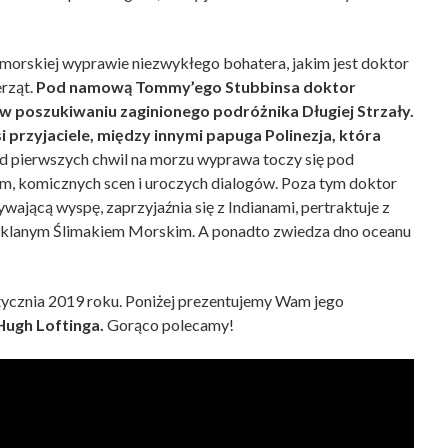
zamorskiej wyprawie niezwykłego bohatera, jakim jest doktor
erząt.
Pod namową Tommy’ego Stubbinsa doktor
 poszukiwaniu zaginionego podróżnika Długiej Strzały.
przyjaciele, między innymi papuga Polinezja, która
 pierwszych chwil na morzu wyprawa toczy się pod
m, komicznych scen i uroczych dialogów. Poza tym doktor
ywającą wyspę, zaprzyjaźnia się z Indianami, pertraktuje z
zklanym Ślimakiem Morskim. A ponadto zwiedza dno oceanu
stycznia 2019 roku. Poniżej prezentujemy Wam jego
 Hugh Loftinga.
Gorąco polecamy!