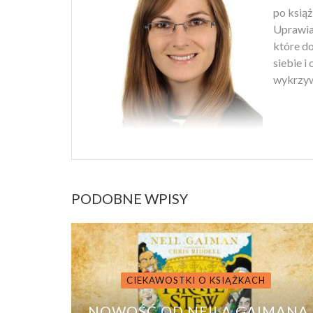
po książ
Uprawiam
które d
siebie i
wykrzyw
PODOBNE WPISY
CIEKAWOSTKI O KSIĄŻKACH
NOWOŚĆ OD NEILA GAIMANA