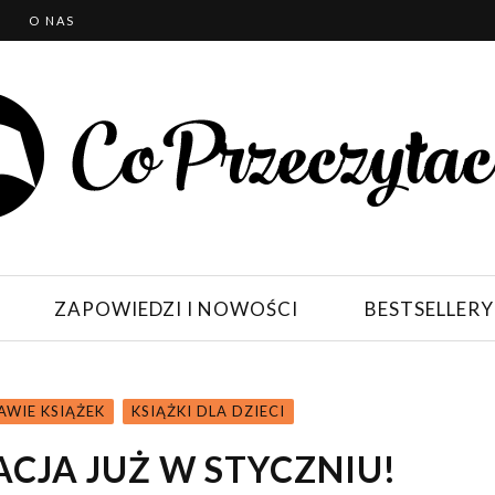
T
O NAS
ZAPOWIEDZI I NOWOŚCI
BESTSELLERY
AWIE KSIĄŻEK
KSIĄŻKI DLA DZIECI
ACJA JUŻ W STYCZNIU!