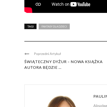
TAGI
FANTASY DLA DZIECI
Poprzedni Artykuł
ŚWIĄTECZNY DYŻUR – NOWA KSIĄŻKA
AUTORA BĘDZIE ...
PAULI
Absolwen