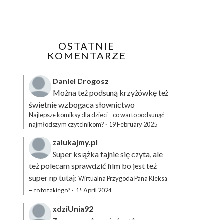
OSTATNIE
KOMENTARZE
Daniel Drogosz
Można też podsuną
krzyżówkę
też
świetnie wzbogaca słownictwo
Najlepsze komiksy dla dzieci – co warto podsunąć
najmłodszym czytelnikom?
·
19 February 2025
zalukajmy.pl
Super książka fajnie się czyta, ale
też polecam sprawdzić film bo jest też
super np tutaj:
Wirtualna Przygoda Pana Kleksa
– co to takiego?
·
15 April 2024
xdziUnia92