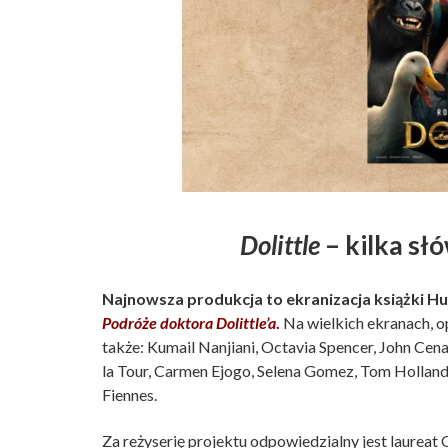
Dolittle
– kilka słó
Najnowsza produkcja to ekranizacja książki Hug
Podróże doktora Dolittle’a
.
Na wielkich ekranach, 
także: Kumail Nanjiani, Octavia Spencer, John Cen
la Tour, Carmen Ejogo, Selena Gomez, Tom Hollan
Fiennes.
Za reżyserię projektu odpowiedzialny jest laureat