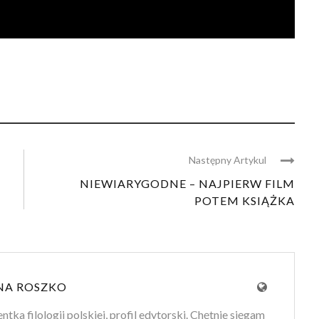
Następny Artykul
NIEWIARYGODNE – NAJPIERW FILM
POTEM KSIĄŻKA
NA ROSZKO
tka filologii polskiej, profil edytorski. Chętnie sięgam