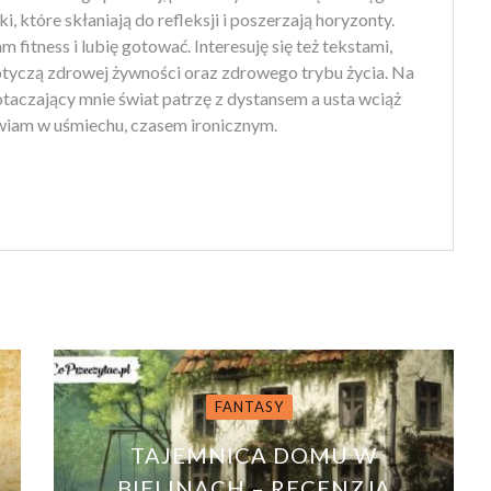
ki, które skłaniają do refleksji i poszerzają horyzonty.
 fitness i lubię gotować. Interesuję się też tekstami,
otyczą zdrowej żywności oraz zdrowego trybu życia. Na
 otaczający mnie świat patrzę z dystansem a usta wciąż
iam w uśmiechu, czasem ironicznym.
FANTASY
TAJEMNICA DOMU W
BIELINACH – RECENZJA