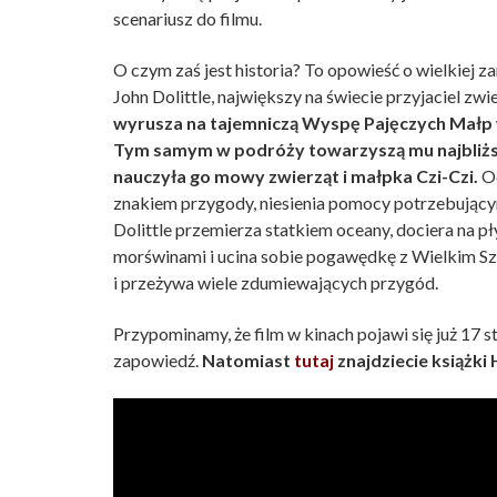
scenariusz do filmu.
O czym zaś jest historia? To opowieść o wielkiej 
John Dolittle, największy na świecie przyjaciel zwi
wyrusza na tajemniczą Wyspę Pajęczych Małp w
Tym samym w podróży towarzyszą mu najbliżsi 
nauczyła go mowy zwierząt i małpka Czi-Czi.
Od
znakiem przygody, niesienia pomocy potrzebujący
Dolittle przemierza statkiem oceany, dociera na pł
morświnami i ucina sobie pogawędkę z Wielkim S
i przeżywa wiele zdumiewających przygód.
Przypominamy, że film w kinach pojawi się już 17 
zapowiedź.
Natomiast
tutaj
znajdziecie książki