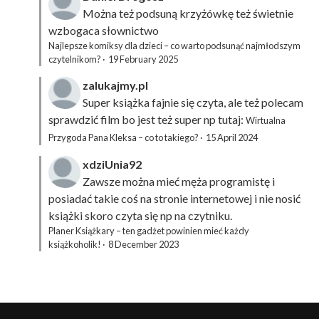
Można też podsuną
krzyżówkę
też świetnie
wzbogaca słownictwo
Najlepsze komiksy dla dzieci – co warto podsunąć najmłodszym
czytelnikom?
·
19 February 2025
zalukajmy.pl
Super książka fajnie się czyta, ale też polecam
sprawdzić film bo jest też super np tutaj:
Wirtualna
Przygoda Pana Kleksa – co to takiego?
·
15 April 2024
xdziUnia92
Zawsze można mieć męża programistę i
posiadać takie coś na stronie internetowej i nie nosić
książki skoro czyta się np na czytniku.
Planer Książkary – ten gadżet powinien mieć każdy
książkoholik!
·
8 December 2023