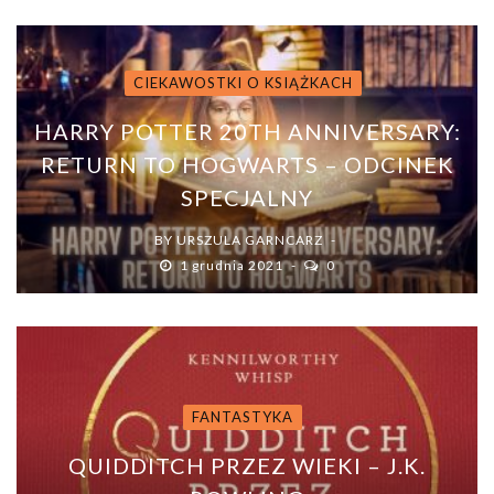
CIEKAWOSTKI O KSIĄŻKACH
HARRY POTTER 20TH ANNIVERSARY:
RETURN TO HOGWARTS – ODCINEK
SPECJALNY
BY
URSZULA GARNCARZ
1 grudnia 2021
0
FANTASTYKA
QUIDDITCH PRZEZ WIEKI – J.K.