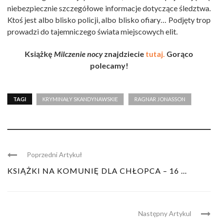
niebezpiecznie szczegółowe informacje dotyczące śledztwa.
Ktoś jest albo blisko policji, albo blisko ofiary… Podjęty trop
prowadzi do tajemniczego świata miejscowych elit.
Książkę
Milczenie nocy
znajdziecie
tutaj.
Gorąco
polecamy!
TAGI
KRYMINAŁY SKANDYNAWSKIE
RAGNAR JONASSON
Poprzedni Artykuł
KSIĄŻKI NA KOMUNIĘ DLA CHŁOPCA – 16 ...
Następny Artykul