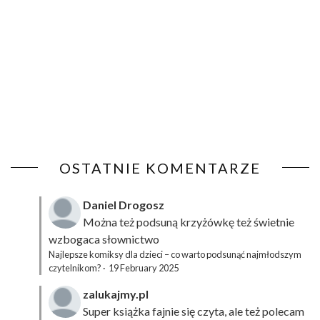
OSTATNIE KOMENTARZE
Daniel Drogosz
Można też podsuną
krzyżówkę
też świetnie
wzbogaca słownictwo
Najlepsze komiksy dla dzieci – co warto podsunąć najmłodszym
czytelnikom?
·
19 February 2025
zalukajmy.pl
Super książka fajnie się czyta, ale też polecam