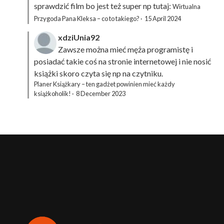
sprawdzić film bo jest też super np tutaj:
Wirtualna
Przygoda Pana Kleksa – co to takiego?
·
15 April 2024
xdziUnia92
Zawsze można mieć męża programistę i
posiadać takie coś na stronie internetowej i nie nosić
książki skoro czyta się np na czytniku.
Planer Książkary – ten gadżet powinien mieć każdy
książkoholik!
·
8 December 2023