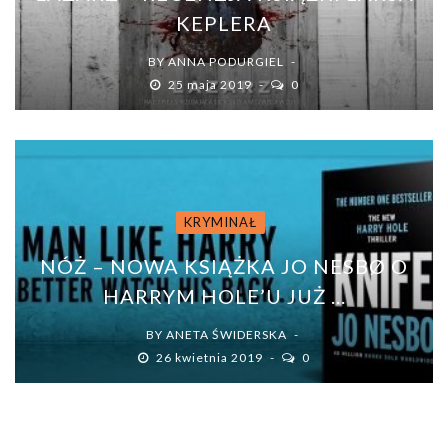
KEPLERA
BY
ANNA PODURGIEL
25 maja 2019
0
KRYMINAŁ
NÓŻ – NOWA KSIĄŻKA JO NESBØ O
HARRYM HOLE’U JUŻ ...
BY
ANETA ŚWIDERSKA
26 kwietnia 2019
0