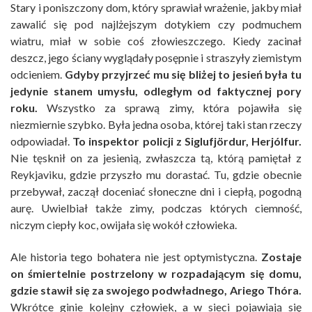
Stary i poniszczony dom, który sprawiał wrażenie, jakby miał
zawalić się pod najlżejszym dotykiem czy podmuchem
wiatru, miał w sobie coś złowieszczego. Kiedy zacinał
deszcz, jego ściany wyglądały posępnie i straszyły ziemistym
odcieniem.
Gdyby przyjrzeć mu się bliżej to jesień była tu
jedynie stanem umysłu, odległym od faktycznej pory
roku.
Wszystko za sprawą zimy, która pojawiła się
niezmiernie szybko. Była jedna osoba, której taki stan rzeczy
odpowiadał.
To inspektor policji z Siglufjördur, Herjólfur.
Nie tęsknił on za jesienią, zwłaszcza tą, którą pamiętał z
Reykjaviku, gdzie przyszło mu dorastać. Tu, gdzie obecnie
przebywał, zaczął doceniać słoneczne dni i ciepłą, pogodną
aurę. Uwielbiał także zimy, podczas których ciemność,
niczym ciepły koc, owijała się wokół człowieka.
Ale historia tego bohatera nie jest optymistyczna.
Zostaje
on śmiertelnie postrzelony w rozpadającym się domu,
gdzie stawił się za swojego podwładnego, Ariego Thóra.
Wkrótce ginie kolejny człowiek, a w sieci pojawiają się