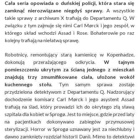
Cała seria opowiada o duńskiej policji, która stara się
zamknąć nierozwiązane niegdyś sprawy.
A wszystkie
takie sprawy z archiwum X trafiają do Departamentu Q. W
związku z tym zajmuje się nimi Carl Mørck i jego zespół, w
którego skład wchodzi Assad i Rose. Bohaterowie po raz
kolejny trafiają na niełatwą sprawę.
Robotnicy, remontujący starą kamienicę w Kopenhadze,
dokonują przerażającego odkrycia.
W tajnym
pomieszczeniu ukrytym za ścianą jednego z mieszkań
znajdują trzy zmumifikowane ciała, ułożone wokół
kuchennego stołu.
Tym samym sprawa zostaje
przydzielona detektywom z Departamentu Q. Nadzorujący
dochodzenie komisarz Carl Mørck i jego asystent Assad
trafiają na ślad, który prowadzi ich do okrytego złą sławą
szpitala dla kobiet w Sprogø. Jest to miejsce, gdzie przed laty
na pacjentkach dokonywano zabiegów przymusowej
sterylizacji. Horror w Sprogø uznawany jest za niechlubny i
dawno zamknięty rozdział historii Danii. Mimo to detektywi