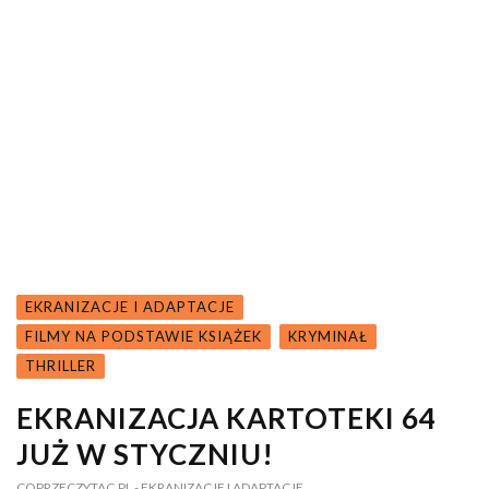
EKRANIZACJE I ADAPTACJE
FILMY NA PODSTAWIE KSIĄŻEK
KRYMINAŁ
THRILLER
EKRANIZACJA KARTOTEKI 64
JUŻ W STYCZNIU!
COPRZECZYTAC.PL
- EKRANIZACJE I ADAPTACJE