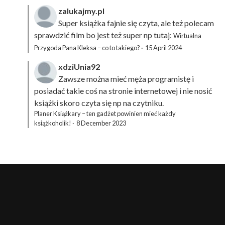
zalukajmy.pl
Super książka fajnie się czyta, ale też polecam
sprawdzić film bo jest też super np tutaj:
Wirtualna
Przygoda Pana Kleksa – co to takiego?
·
15 April 2024
xdziUnia92
Zawsze można mieć męża programistę i
posiadać takie coś na stronie internetowej i nie nosić
książki skoro czyta się np na czytniku.
Planer Książkary – ten gadżet powinien mieć każdy
książkoholik!
·
8 December 2023