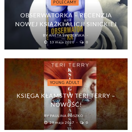
POLECAMY
OBSERWATORKA – RECENZJA
NOWEJ KSIĄŻKI ALICJI SINICKIEJ
BY
ANETA ŚWIDERSKA
13 maja 2020
0
YOUNG ADULT
KSIĘGA KŁAMSTW TERI TERRY –
NOWOŚĆ!
BY
PAULINA ROSZKO
29 maja 2017
0