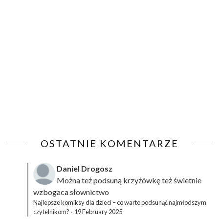
OSTATNIE KOMENTARZE
Daniel Drogosz
Można też podsuną
krzyżówkę
też świetnie
wzbogaca słownictwo
Najlepsze komiksy dla dzieci – co warto podsunąć najmłodszym
czytelnikom?
·
19 February 2025