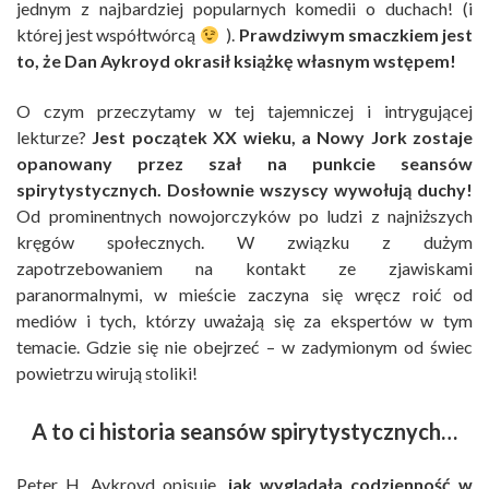
jednym z najbardziej popularnych komedii o duchach! (i
której jest współtwórcą
).
Prawdziwym smaczkiem jest
to, że Dan Aykroyd okrasił książkę własnym wstępem!
O czym przeczytamy w tej tajemniczej i intrygującej
lekturze?
Jest początek XX wieku, a Nowy Jork zostaje
opanowany przez szał na punkcie seansów
spirytystycznych. Dosłownie wszyscy wywołują duchy!
Od prominentnych nowojorczyków po ludzi z najniższych
kręgów społecznych. W związku z dużym
zapotrzebowaniem na kontakt ze zjawiskami
paranormalnymi, w mieście zaczyna się wręcz roić od
mediów i tych, którzy uważają się za ekspertów w tym
temacie. Gdzie się nie obejrzeć – w zadymionym od świec
powietrzu wirują stoliki!
A to ci historia seansów spirytystycznych…
Peter H. Aykroyd opisuje,
jak wyglądała codzienność w