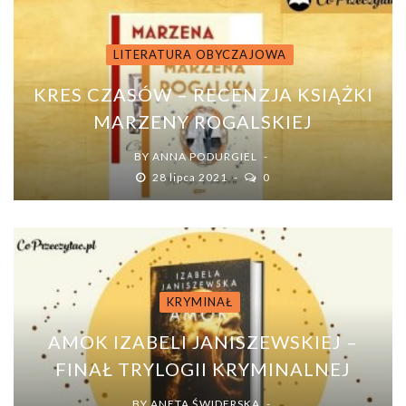
LITERATURA OBYCZAJOWA
KRES CZASÓW – RECENZJA KSIĄŻKI
MARZENY ROGALSKIEJ
BY
ANNA PODURGIEL
28 lipca 2021
0
KRYMINAŁ
AMOK IZABELI JANISZEWSKIEJ –
FINAŁ TRYLOGII KRYMINALNEJ
BY
ANETA ŚWIDERSKA