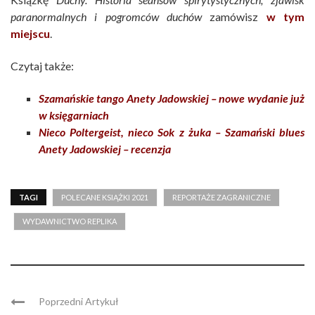
paranormalnych i pogromców duchów
zamówisz
w tym
miejscu
.
Czytaj także:
Szamańskie tango Anety Jadowskiej – nowe wydanie już
w księgarniach
Nieco Poltergeist, nieco Sok z żuka – Szamański blues
Anety Jadowskiej – recenzja
TAGI
POLECANE KSIĄŻKI 2021
REPORTAŻE ZAGRANICZNE
WYDAWNICTWO REPLIKA
Poprzedni Artykuł