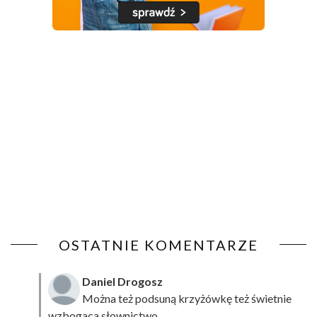
OSTATNIE KOMENTARZE
Daniel Drogosz
Można też podsuną
krzyżówkę
też świetnie
wzbogaca słownictwo