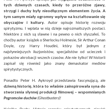
tych dziwnych czasach, kiedy to przeróżne zjawy,
strzygi i duchy były nieodłącznym elementem życia. A
tym samym miały ogromny wpływ na kształtowanie się
obyczajów i kultury.
Autor opisuje historię rozwoju
spirytyzmu. I wplata w nią dzieje najrozmaitszych postaci.
Niektóre z nich są sławne i na pewno o nich słyszałeś. To
choćby autor książek o Sherlocku Holmesie, Sir Arthur Conan
Doyle, czy Harry Houdini, który był jednym z
najsłynniejszych iluzjonistów, specjalistów od ucieczek i
pokazów akrobacji wszech czasów. Ale nie tylko! W historii
zapisał się również jako znany demaskator mediów
spirytystycznych.
Ponadto Peter H. Aykroyd przedstawia fascynującą, ale
dziwną historię, która to właśnie zainspirowała syna do
stworzenia słynnej produkcji filmowej – wspomnianych
Pogromców duchów
(Ghostbusters)!
Książkę
Duchy. Historia seansów spirytystycznych, zjawisk