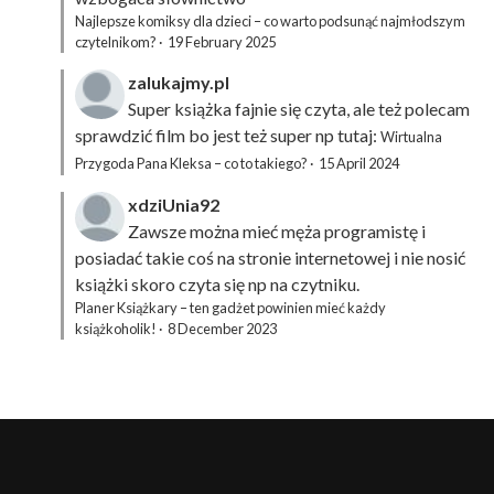
Najlepsze komiksy dla dzieci – co warto podsunąć najmłodszym
czytelnikom?
·
19 February 2025
zalukajmy.pl
Super książka fajnie się czyta, ale też polecam
sprawdzić film bo jest też super np tutaj:
Wirtualna
Przygoda Pana Kleksa – co to takiego?
·
15 April 2024
xdziUnia92
Zawsze można mieć męża programistę i
posiadać takie coś na stronie internetowej i nie nosić
książki skoro czyta się np na czytniku.
Planer Książkary – ten gadżet powinien mieć każdy
książkoholik!
·
8 December 2023