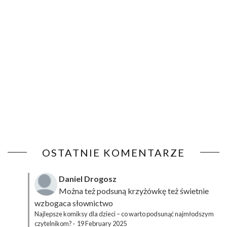
OSTATNIE KOMENTARZE
Daniel Drogosz
Można też podsuną
krzyżówkę
też świetnie
wzbogaca słownictwo
Najlepsze komiksy dla dzieci – co warto podsunąć najmłodszym
czytelnikom?
·
19 February 2025