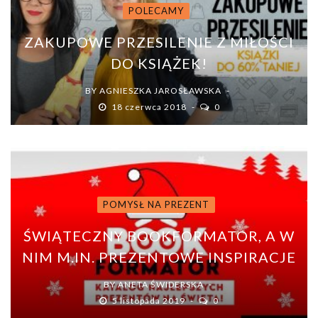
POLECAMY
ZAKUPOWE PRZESILENIE Z MIŁOŚCI
DO KSIĄŻEK!
BY
AGNIESZKA JAROSŁAWSKA
18 czerwca 2018
0
POMYSŁ NA PREZENT
ŚWIĄTECZNY BOOKFORMATOR, A W
NIM M.IN. PREZENTOWE INSPIRACJE
BY
ANETA ŚWIDERSKA
5 listopada 2019
0