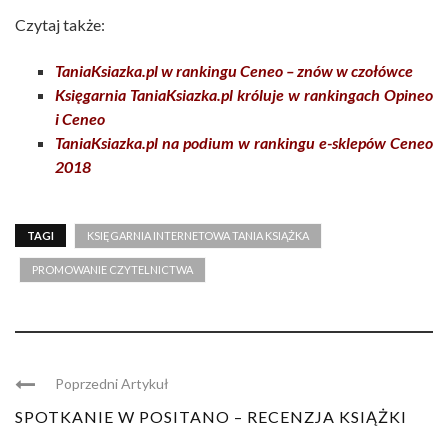
Czytaj także:
TaniaKsiazka.pl w rankingu Ceneo – znów w czołówce
Księgarnia TaniaKsiazka.pl króluje w rankingach Opineo
i Ceneo
TaniaKsiazka.pl na podium w rankingu e-sklepów Ceneo
2018
TAGI
KSIĘGARNIA INTERNETOWA TANIA KSIĄŻKA
PROMOWANIE CZYTELNICTWA
Poprzedni Artykuł
SPOTKANIE W POSITANO – RECENZJA KSIĄŻKI