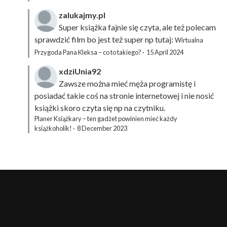
zalukajmy.pl
Super książka fajnie się czyta, ale też polecam
sprawdzić film bo jest też super np tutaj:
Wirtualna
Przygoda Pana Kleksa – co to takiego?
·
15 April 2024
xdziUnia92
Zawsze można mieć męża programistę i
posiadać takie coś na stronie internetowej i nie nosić
książki skoro czyta się np na czytniku.
Planer Książkary – ten gadżet powinien mieć każdy
książkoholik!
·
8 December 2023