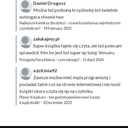
Daniel Drogosz
Można też podsuną
krzyżówkę
też świetnie
wzbogaca słownictwo
Najlepsze komiksy dla dzieci – co warto podsunąć najmłodszym
czytelnikom?
·
19 February 2025
zalukajmy.pl
Super książka fajnie się czyta, ale też polecam
sprawdzić film bo jest też super np tutaj:
Wirtualna
Przygoda Pana Kleksa – co to takiego?
·
15 April 2024
xdziUnia92
Zawsze można mieć męża programistę i
posiadać takie coś na stronie internetowej i nie nosić
książki skoro czyta się np na czytniku.
Planer Książkary – ten gadżet powinien mieć każdy
książkoholik!
·
8 December 2023