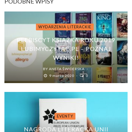
PODOBNE WPISY
WYDARZENIA LITERACKIE
PLEBISCYT KSIĄŻKA ROKU 2019
LUBIMYCZYTAC.PL – POZNAJ
WYNIKI!
BY
ANETA ŚWIDERSKA
9 marca 2020
0
EVENTY
NAGRODA LITERACKA UNII