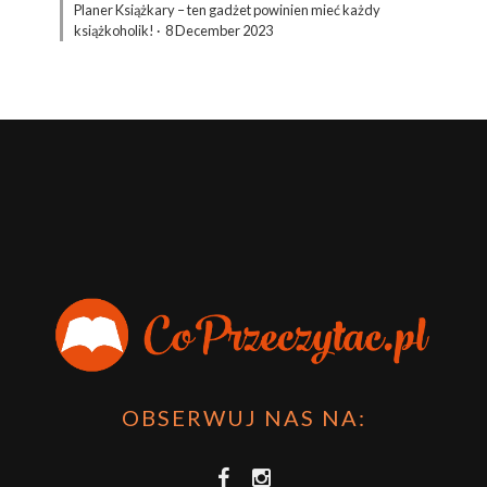
Planer Książkary – ten gadżet powinien mieć każdy
książkoholik!
·
8 December 2023
OBSERWUJ NAS NA: