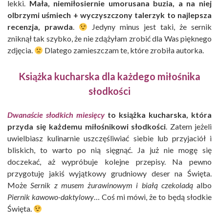
lekki.
Mała, niemiłosiernie umorusana buzia, a na niej
olbrzymi uśmiech + wyczyszczony talerzyk to najlepsza
recenzja, prawda
.
Jedyny minus jest taki, że sernik
zniknął tak szybko, że nie zdążyłam zrobić dla Was pięknego
zdjęcia.
Dlatego zamieszczam te, które zrobiła autorka.
Książka kucharska dla każdego miłośnika
słodkości
Dwanaście słodkich miesięcy
to książka kucharska, która
przyda się każdemu miłośnikowi słodkości
. Zatem jeżeli
uwielbiasz kulinarnie uszczęśliwiać siebie lub przyjaciół i
bliskich, to warto po nią sięgnąć. Ja już nie mogę się
doczekać, aż wypróbuje kolejne przepisy. Na pewno
przygotuję jakiś wyjątkowy grudniowy deser na Święta.
Może
Sernik z musem żurawinowym i białą czekoladą
albo
Piernik kawowo-daktylowy
… Coś mi mówi, że to będą słodkie
Święta.