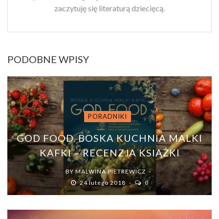
zaczytuję się literaturą dziecięcą.
PODOBNE WPISY
PORADNIKI
GOD FOOD. BOSKA KUCHNIA MALKI
KAFKI – RECENZJA KSIĄŻKI
BY
MALWINA PIETREWICZ
24 lutego 2018
0