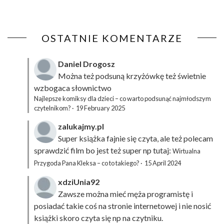
OSTATNIE KOMENTARZE
Daniel Drogosz
Można też podsuną
krzyżówkę
też świetnie
wzbogaca słownictwo
Najlepsze komiksy dla dzieci – co warto podsunąć najmłodszym
czytelnikom?
·
19 February 2025
zalukajmy.pl
Super książka fajnie się czyta, ale też polecam
sprawdzić film bo jest też super np tutaj:
Wirtualna
Przygoda Pana Kleksa – co to takiego?
·
15 April 2024
xdziUnia92
Zawsze można mieć męża programistę i
posiadać takie coś na stronie internetowej i nie nosić
książki skoro czyta się np na czytniku.