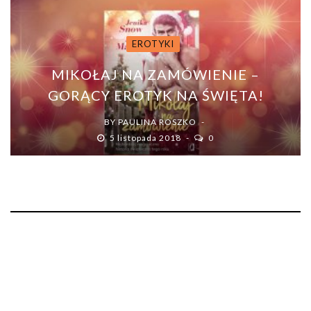
EROTYKI
MIKOŁAJ NA ZAMÓWIENIE –
GORĄCY EROTYK NA ŚWIĘTA!
BY
PAULINA ROSZKO
5 listopada 2018
0