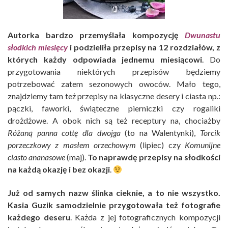
Autorka bardzo przemyślała kompozycję
Dwunastu
słodkich miesięcy
i podzieliła przepisy na 12 rozdziałów, z
których każdy odpowiada jednemu miesiącowi
. Do
przygotowania niektórych przepisów będziemy
potrzebować zatem sezonowych owoców. Mało tego,
znajdziemy tam też przepisy na klasyczne desery i ciasta np.:
pączki, faworki, świąteczne pierniczki czy rogaliki
drożdżowe. A obok nich są też receptury na, chociażby
Różaną panna cottę dla dwojga
(to na Walentynki),
Torcik
porzeczkowy z masłem orzechowym
(lipiec) czy
Komunijne
ciasto ananasowe
(maj).
To naprawdę przepisy na słodkości
na każdą okazję i bez okazji
.
Już od samych nazw ślinka cieknie, a to nie wszystko.
Kasia Guzik samodzielnie przygotowała też fotografie
każdego deseru
. Każda z jej fotograficznych kompozycji