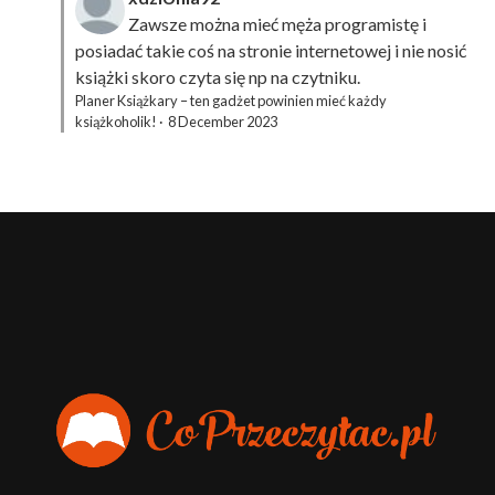
Zawsze można mieć męża programistę i
posiadać takie coś na stronie internetowej i nie nosić
książki skoro czyta się np na czytniku.
Planer Książkary – ten gadżet powinien mieć każdy
książkoholik!
·
8 December 2023