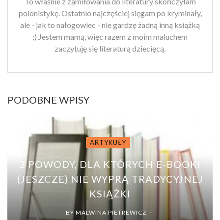
To właśnie z zamiłowania do literatury skończyłam
polonistykę. Ostatnio najczęściej sięgam po kryminały,
ale - jak to nałogowiec - nie gardzę żadną inną książką
;) Jestem mamą, więc razem z moim maluchem
zaczytuję się literaturą dziecięcą.
PODOBNE WPISY
ARTYKUŁY
3 POWODY, DLA KTÓRYCH E-BOOKI
(JESZCZE) NIE WYPRĄ TRADYCYJNEJ
KSIĄŻKI
BY
MALWINA PIETREWICZ