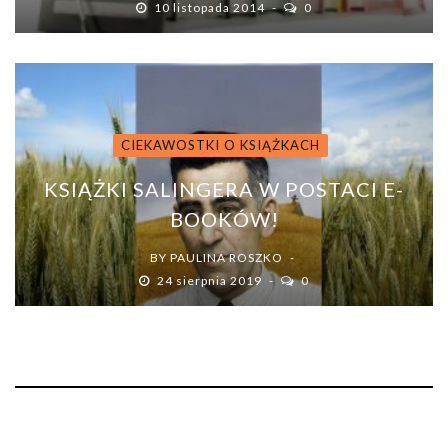
10 listopada 2014
0
CIEKAWOSTKI O KSIĄŻKACH
KSIĄŻKI SALINGERA W POSTACI E-
BOOKÓW!
BY
PAULINA ROSZKO
24 sierpnia 2019
0