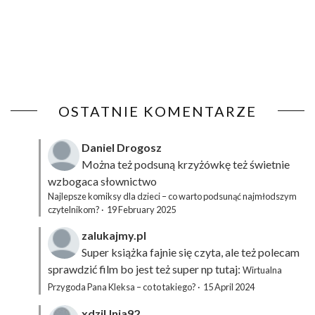
OSTATNIE KOMENTARZE
Daniel Drogosz
Można też podsuną
krzyżówkę
też świetnie
wzbogaca słownictwo
Najlepsze komiksy dla dzieci – co warto podsunąć najmłodszym
czytelnikom?
·
19 February 2025
zalukajmy.pl
Super książka fajnie się czyta, ale też polecam
sprawdzić film bo jest też super np tutaj:
Wirtualna
Przygoda Pana Kleksa – co to takiego?
·
15 April 2024
xdziUnia92