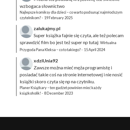
wzbogaca słownictwo
Najlepsze komiksy dla dzieci – co warto podsunąć najmłodszym
czytelnikom?
·
19 February 2025
zalukajmy.pl
Super książka fajnie się czyta, ale też polecam
sprawdzić film bo jest też super np tutaj:
Wirtualna
Przygoda Pana Kleksa – co to takiego?
·
15 April 2024
xdziUnia92
Zawsze można mieć męża programistę i
posiadać takie coś na stronie internetowej i nie nosić
książki skoro czyta się np na czytniku.
Planer Książkary – ten gadżet powinien mieć każdy
książkoholik!
·
8 December 2023