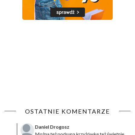
OSTATNIE KOMENTARZE
Daniel Drogosz
Można też podsuną
krzyżówkę
też świetnie