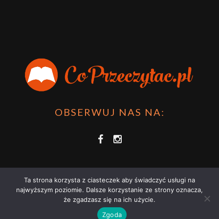
OBSERWUJ NAS NA:
Ta strona korzysta z ciasteczek aby świadczyć usługi na
najwyższym poziomie. Dalsze korzystanie ze strony oznacza,
że zgadzasz się na ich użycie.
COPRZECZYTAĆ.PL 2021 | STRONA WYKORZYSTUJE PLIKI COOKIES |
Zgoda
ZAPOZNAJ SIĘ Z
POLITYKĄ PRYWATNOŚCI