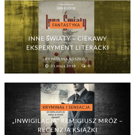
FANTASTYKA
INNE ŚWIATY – CIEKAWY
EKSPERYMENT LITERACKI
BY
PAULINA ROSZKO
31 maja 2018
0
KRYMINAŁ I SENSACJA
„INWIGILACJA” REMIGIUSZ MRÓZ –
RECENZJA KSIĄŻKI