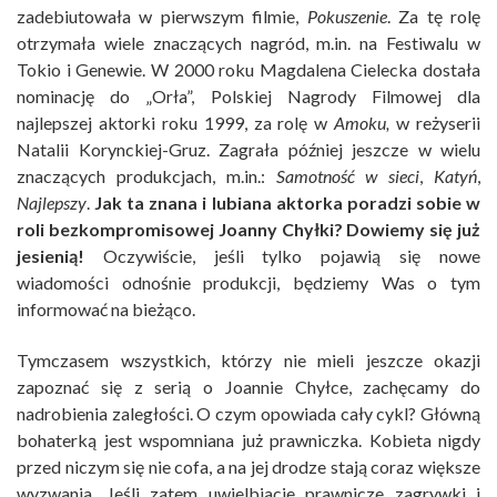
zadebiutowała w pierwszym filmie,
Pokuszenie
. Za tę rolę
otrzymała wiele znaczących nagród, m.in. na Festiwalu w
Tokio i Genewie. W 2000 roku Magdalena Cielecka dostała
nominację do „Orła”, Polskiej Nagrody Filmowej dla
najlepszej aktorki roku 1999, za rolę w
Amoku,
w reżyserii
Natalii Korynckiej-Gruz. Zagrała później jeszcze w wielu
znaczących produkcjach, m.in.:
Samotność w sieci
,
Katyń
,
Najlepszy
.
Jak ta znana i lubiana aktorka poradzi sobie w
roli bezkompromisowej Joanny Chyłki? Dowiemy się już
jesienią!
Oczywiście, jeśli tylko pojawią się nowe
wiadomości odnośnie produkcji, będziemy Was o tym
informować na bieżąco.
Tymczasem wszystkich, którzy nie mieli jeszcze okazji
zapoznać się z serią o Joannie Chyłce, zachęcamy do
nadrobienia zaległości. O czym opowiada cały cykl? Główną
bohaterką jest wspomniana już prawniczka. Kobieta nigdy
przed niczym się nie cofa, a na jej drodze stają coraz większe
wyzwania. Jeśli zatem uwielbiacie prawnicze zagrywki i