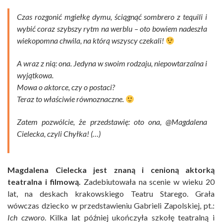
Czas rozgonić mgiełkę dymu, ściągnąć sombrero z tequili i
wybić coraz szybszy rytm na werblu – oto bowiem nadeszła
wiekopomna chwila, na którą wszyscy czekali!
A wraz z nią: ona. Jedyna w swoim rodzaju, niepowtarzalna i
wyjątkowa.
Mowa o aktorce, czy o postaci?
Teraz to właściwie równoznaczne.
Zatem pozwólcie, że przedstawię: oto ona, @Magdalena
Cielecka, czyli Chyłka! (…)
Magdalena Cielecka jest znaną i cenioną aktorką
teatralna i filmową.
Zadebiutowała na scenie w wieku 20
lat, na deskach krakowskiego Teatru Starego. Grała
wówczas dziecko w przedstawieniu Gabrieli Zapolskiej, pt.:
Ich czworo
. Kilka lat później ukończyła szkołę teatralną i