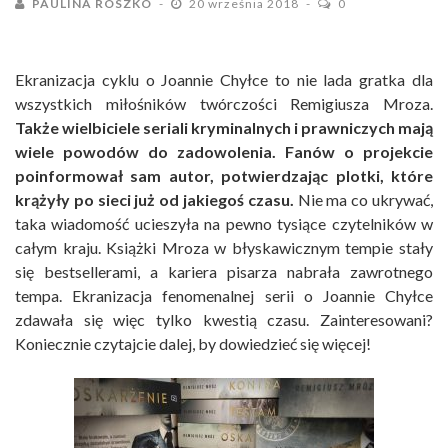
PAULINA ROSZKO
20 września 2018
0
Ekranizacja cyklu o Joannie Chyłce to nie lada gratka dla
wszystkich miłośników twórczości Remigiusza Mroza.
Także wielbiciele seriali kryminalnych i prawniczych mają
wiele powodów do zadowolenia. Fanów o projekcie
poinformował sam autor, potwierdzając plotki, które
krążyły po sieci już od jakiegoś czasu.
Nie ma co ukrywać,
taka wiadomość ucieszyła na pewno tysiące czytelników w
całym kraju. Książki Mroza w błyskawicznym tempie stały
się bestsellerami, a kariera pisarza nabrała zawrotnego
tempa. Ekranizacja fenomenalnej serii o Joannie Chyłce
zdawała się więc tylko kwestią czasu. Zainteresowani?
Koniecznie czytajcie dalej, by dowiedzieć się więcej!