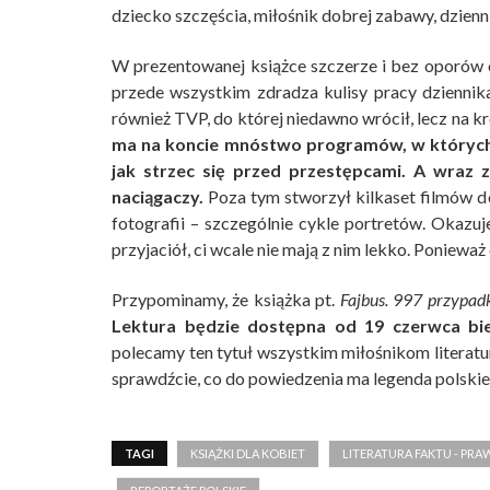
dziecko szczęścia, miłośnik dobrej zabawy, dzien
W prezentowanej książce szczerze i bez oporów o
przede wszystkim zdradza kulisy pracy dziennika
również TVP, do której niedawno wrócił, lecz na k
ma na koncie mnóstwo programów, w których 
jak strzec się przed przestępcami. A wraz 
naciągaczy.
Poza tym stworzył kilkaset filmów do
fotografii – szczególnie cykle portretów. Okazuj
przyjaciół, ci wcale nie mają z nim lekko. Ponieważ
Przypominamy, że książka pt.
Fajbus. 997 przypad
Lektura będzie dostępna od 19 czerwca bie
polecamy ten tytuł wszystkim miłośnikom literatur
sprawdźcie, co do powiedzenia ma legenda polski
TAGI
KSIĄŻKI DLA KOBIET
LITERATURA FAKTU - PRA