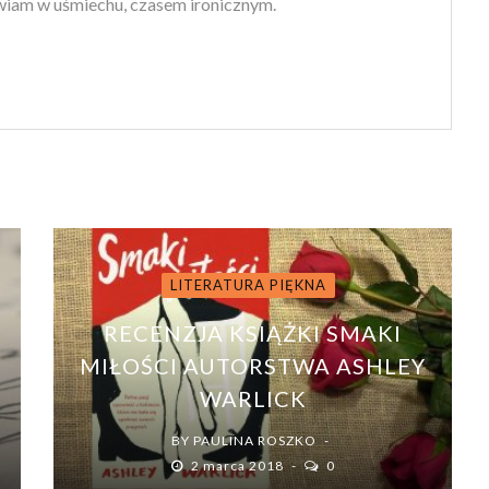
iam w uśmiechu, czasem ironicznym.
LITERATURA PIĘKNA
RECENZJA KSIĄŻKI SMAKI
MIŁOŚCI AUTORSTWA ASHLEY
WARLICK
BY
PAULINA ROSZKO
2 marca 2018
0