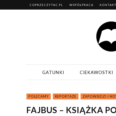
COPRZECZYTAC.PL
WSPÓŁPRACA
KONTAK
GATUNKI
CIEKAWOSTKI
POLECAMY
REPORTAŻE
ZAPOWIEDZI I N
FAJBUS – KSIĄŻKA 