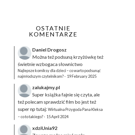
OSTATNIE
KOMENTARZE
Daniel Drogosz
Można też podsuną
krzyżówkę
też
świetnie wzbogaca słownictwo
Najlepsze komiksy dla dzieci – co warto podsunąć
najmłodszym czytelnikom?
·
19 February 2025
zalukajmy.pl
Super książka fajnie się czyta, ale
też polecam sprawdzić film bo jest też
super np tutaj:
Wirtualna Przygoda Pana Kleksa
– co to takiego?
·
15 April 2024
xdziUnia92