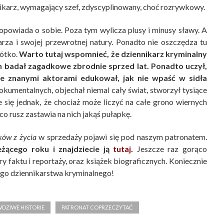
nikarz, wymagający szef, zdyscyplinowany, choć rozrywkowy.
powiada o sobie. Poza tym wylicza plusy i minusy sławy. A
rza i swojej przewrotnej natury. Ponadto nie oszczędza tu
rótko.
Warto tutaj wspomnieć, że dziennikarz kryminalny
badał zagadkowe zbrodnie sprzed lat. Ponadto uczył,
ze znanymi aktorami edukował, jak nie wpaść w sidła
kumentalnych, objechał niemal cały świat, stworzył tysiące
e się jednak, że chociaż może liczyć na całe grono wiernych
 co rusz zastawia na nich jakąś pułapkę.
ków z życia
w sprzedaży pojawi się pod naszym patronatem.
żącego roku i znajdziecie ją
tutaj.
Jeszcze raz gorąco
y faktu i reportaży, oraz książek biograficznych. Koniecznie
ego dziennikarstwa kryminalnego!
WDZIWE HISTORIE
PATRONAT COPRZECZYTAĆ