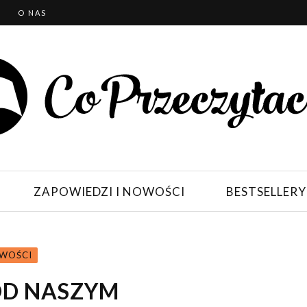
T
O NAS
ZAPOWIEDZI I NOWOŚCI
BESTSELLERY
OWOŚCI
POD NASZYM