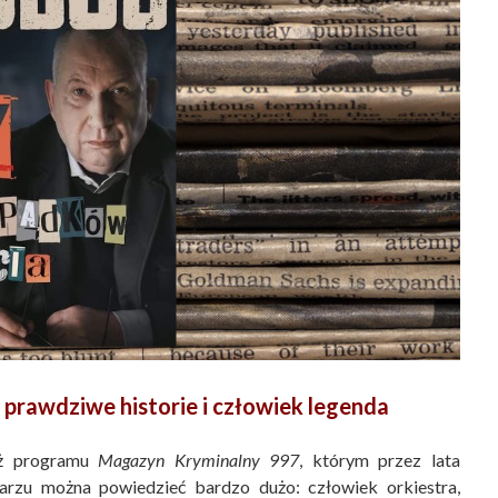
 prawdziwe historie i człowiek legenda
uż programu
Magazyn Kryminalny 997
, którym przez lata
arzu można powiedzieć bardzo dużo: człowiek orkiestra,