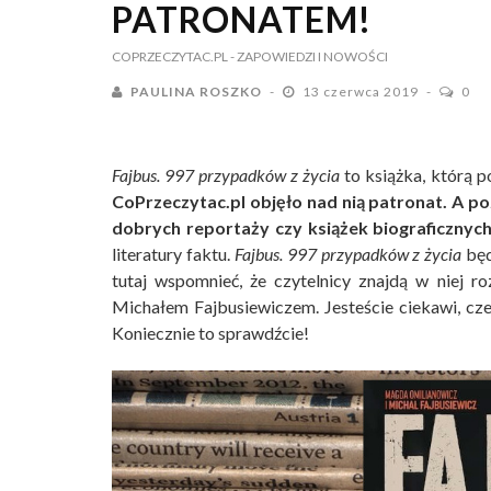
PATRONATEM!
COPRZECZYTAC.PL
- ZAPOWIEDZI I NOWOŚCI
PAULINA ROSZKO
13 czerwca 2019
0
Fajbus. 997 przypadków z życia
to książka, którą 
CoPrzeczytac.pl objęło nad nią patronat. A p
dobrych reportaży czy książek biograficznych
literatury faktu.
Fajbus. 997 przypadków z życia
będ
tutaj wspomnieć, że czytelnicy znajdą w niej 
Michałem Fajbusiewiczem. Jesteście ciekawi, cz
Koniecznie to sprawdźcie!