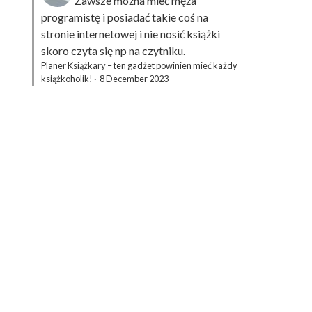
Zawsze można mieć męża
programistę i posiadać takie coś na
stronie internetowej i nie nosić książki
skoro czyta się np na czytniku.
Planer Książkary – ten gadżet powinien mieć każdy
książkoholik!
·
8 December 2023