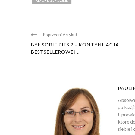
REPORTAŻE POLSKIE
Poprzedni Artykuł
BYŁ SOBIE PIES 2 – KONTYNUACJA
BESTSELLEROWEJ ...
PAULI
Absolwen
po książ
Uprawiam
które d
siebie i