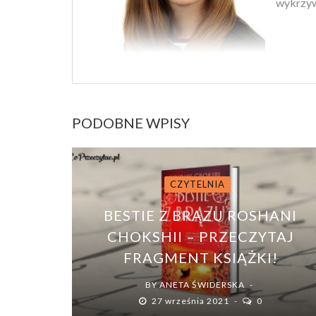
wykrzyw
PODOBNE WPISY
CZYTELNIA
BESTIE Z BRĄZU ROSHANI
CHOKSHII – PRZECZYTAJ
FRAGMENT KSIĄŻKI!
BY
ANETA ŚWIDERSKA
27 września 2021
0