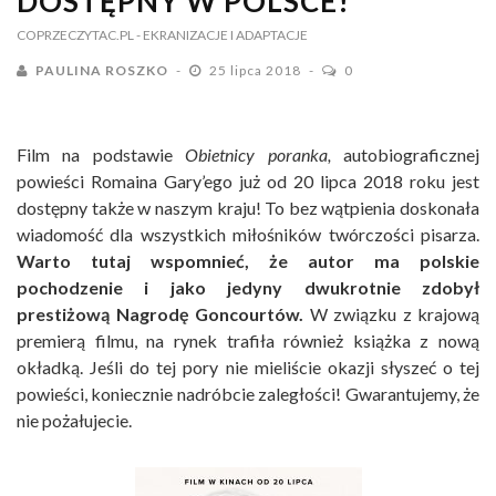
DOSTĘPNY W POLSCE!
COPRZECZYTAC.PL
- EKRANIZACJE I ADAPTACJE
PAULINA ROSZKO
25 lipca 2018
0
Film na podstawie
Obietnicy poranka,
autobiograficznej
powieści Romaina Gary’ego już od 20 lipca 2018 roku jest
dostępny także w naszym kraju! To bez wątpienia doskonała
wiadomość dla wszystkich miłośników twórczości pisarza.
Warto tutaj wspomnieć, że autor ma polskie
pochodzenie i jako jedyny dwukrotnie zdobył
prestiżową Nagrodę Goncourtów.
W związku z krajową
premierą filmu, na rynek trafiła również książka z nową
okładką. Jeśli do tej pory nie mieliście okazji słyszeć o tej
powieści, koniecznie nadróbcie zaległości! Gwarantujemy, że
nie pożałujecie.