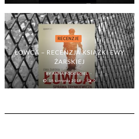
RECENZJE
ŁOWCA – RECENZJA KSIĄŻKI EWY
ŻARSKIEJ
BY
ANNA PODURGIEL
18 sierpnia 2018
0