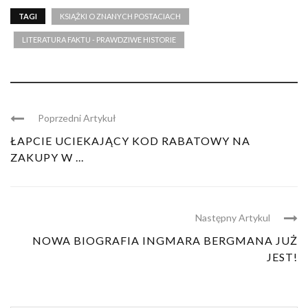
TAGI
KSIĄŻKI O ZNANYCH POSTACIACH
LITERATURA FAKTU - PRAWDZIWE HISTORIE
Poprzedni Artykuł
ŁAPCIE UCIEKAJĄCY KOD RABATOWY NA
ZAKUPY W ...
Następny Artykul
NOWA BIOGRAFIA INGMARA BERGMANA JUŻ
JEST!