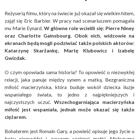
Reżyserią filmu, który na świecie już okazał się wielkim hitem,
zajął się Eric Barbier. W pracy nad scenariuszem pomagała
mu Marie Eynard.
W główne role wcielili się: Pierre Niney
oraz Charlotte Gainsbourg. Obok nich, widzowie na
ekranach będą mogli podziwiać także polskich aktorów:
Katarzynę Skarżankę, Martę Klubowicz i Izabelę
Gwizdak.
O czym opowiada sama historia? To opowieść o niezwykłej
relacji, jaka panuje między synem a matką. Bezgraniczna
miłość macierzyńska, która buduje wokół dziecka iluzje
wspaniałego świata, to jedno z najpiękniejszych i
najczystszych uczuć.
Wszechogarniająca macierzyńska
miłość jest wspaniała, jednak może okazać się także
ciężarem.
Bohaterem jest Romain Gary, a powieść opisuje jego życie u
boku niezwykłej i zarazem szalonej matki. Mężczyzna