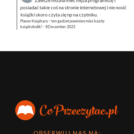
Zawsze można mieć męża programistę i
posiadać takie coś na stronie internetowej i nie nosić
książki skoro czyta się np na czytniku.
Planer Książkary – ten gadżet powinien mieć każdy
książkoholik!
·
8 December 2023
OBSERWUJ NAS NA: