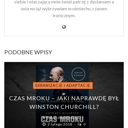
siebie i otaczający mnie świat patrzę z dystansem a
usta wciąż wykrzywiam w uśmiechu, czasem
ironicznym.
PODOBNE WPISY
EKRANIZACJE I ADAPTACJE
CZAS MROKU – JAKI NAPRAWDĘ BYŁ
WINSTON CHURCHILL?
BY
PAULINA ROSZKO
2 lutego 2018
0