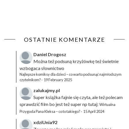
OSTATNIE KOMENTARZE
Daniel Drogosz
Można też podsuną
krzyżówkę
też świetnie
wzbogaca słownictwo
Najlepsze komiksy dla dzieci – co warto podsunąć najmłodszym
czytelnikom?
·
19 February 2025
zalukajmy.pl
Super książka fajnie się czyta, ale też polecam
sprawdzić film bo jest też super np tutaj:
Wirtualna
Przygoda Pana Kleksa – co to takiego?
·
15 April 2024
xdziUnia92