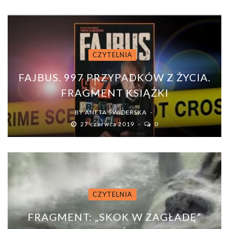
CZYTELNIA
FAJBUS. 997 PRZYPADKÓW Z ŻYCIA.
FRAGMENT KSIĄŻKI
BY
ANETA ŚWIDERSKA
27 czerwca 2019
0
CZYTELNIA
FRAGMENT: „SKOK W ZAGŁADĘ”