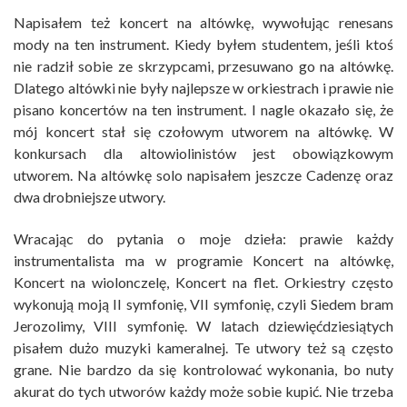
Napisałem też koncert na altówkę, wywołując renesans
mody na ten instrument. Kiedy byłem studentem, jeśli ktoś
nie radził sobie ze skrzypcami, przesuwano go na altówkę.
Dlatego altówki nie były najlepsze w orkiestrach i prawie nie
pisano koncertów na ten instrument. I nagle okazało się, że
mój koncert stał się czołowym utworem na altówkę. W
konkursach dla altowiolinistów jest obowiązkowym
utworem. Na altówkę solo napisałem jeszcze Cadenzę oraz
dwa drobniejsze utwory.
Wracając do pytania o moje dzieła: prawie każdy
instrumentalista ma w programie Koncert na altówkę,
Koncert na wiolonczelę, Koncert na flet. Orkiestry często
wykonują moją II symfonię, VII symfonię, czyli Siedem bram
Jerozolimy, VIII symfonię. W latach dziewięćdziesiątych
pisałem dużo muzyki kameralnej. Te utwory też są często
grane. Nie bardzo da się kontrolować wykonania, bo nuty
akurat do tych utworów każdy może sobie kupić. Nie trzeba