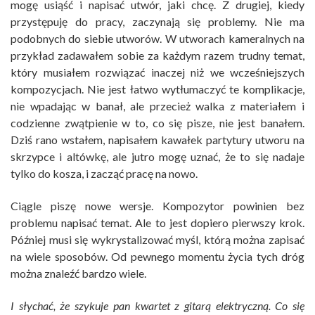
mogę usiąść i napisać utwór, jaki chcę. Z drugiej, kiedy
przystępuję do pracy, zaczynają się problemy. Nie ma
podobnych do siebie utworów. W utworach kameralnych na
przykład zadawałem sobie za każdym razem trudny temat,
który musiałem rozwiązać inaczej niż we wcześniejszych
kompozycjach. Nie jest łatwo wytłumaczyć te komplikacje,
nie wpadając w banał, ale przecież walka z materiałem i
codzienne zwątpienie w to, co się pisze, nie jest banałem.
Dziś rano wstałem, napisałem kawałek partytury utworu na
skrzypce i altówkę, ale jutro mogę uznać, że to się nadaje
tylko do kosza, i zacząć pracę na nowo.
Ciągle piszę nowe wersje. Kompozytor powinien bez
problemu napisać temat. Ale to jest dopiero pierwszy krok.
Później musi się wykrystalizować myśl, którą można zapisać
na wiele sposobów. Od pewnego momentu życia tych dróg
można znaleźć bardzo wiele.
I słychać, że szykuje pan kwartet z gitarą elektryczną. Co się