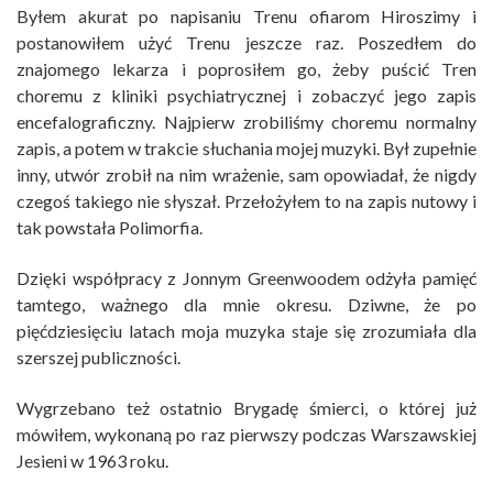
Byłem akurat po napisaniu Trenu ofiarom Hiroszimy i
postanowiłem użyć Trenu jeszcze raz. Poszedłem do
znajomego lekarza i poprosiłem go, żeby puścić Tren
choremu z kliniki psychiatrycznej i zobaczyć jego zapis
encefalograficzny. Najpierw zrobiliśmy choremu normalny
zapis, a potem w trakcie słuchania mojej muzyki. Był zupełnie
inny, utwór zrobił na nim wrażenie, sam opowiadał, że nigdy
czegoś takiego nie słyszał. Przełożyłem to na zapis nutowy i
tak powstała Polimorfia.
Dzięki współpracy z Jonnym Greenwoodem odżyła pamięć
tamtego, ważnego dla mnie okresu. Dziwne, że po
pięćdziesięciu latach moja muzyka staje się zrozumiała dla
szerszej publiczności.
Wygrzebano też ostatnio Brygadę śmierci, o której już
mówiłem, wykonaną po raz pierwszy podczas Warszawskiej
Jesieni w 1963 roku.