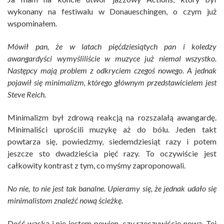
wykonany na festiwalu w Donaueschingen, o czym już
wspominałem.
Mówił pan, że w latach pięćdziesiątych pan i koledzy
awangardyści wymyśliliście w muzyce już niemal wszystko.
Następcy mają problem z odkryciem czegoś nowego. A jednak
pojawił się minimalizm, którego głównym przedstawicielem jest
Steve Reich.
Minimalizm był zdrową reakcją na rozszalałą awangardę.
Minimaliści uprościli muzykę aż do bólu. Jeden takt
powtarza się, powiedzmy, siedemdziesiąt razy i potem
jeszcze sto dwadzieścia pięć razy. To oczywiście jest
całkowity kontrast z tym, co myśmy zaproponowali.
No nie, to nie jest tak banalne. Upieramy się, że jednak udało się
minimalistom znaleźć nową ścieżkę.
Dość wąską i nie jestem pewien, czy rzeczywiście nową. Tej