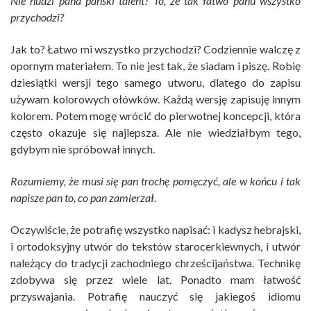
Nie nudzi pana pański talent? To, że tak łatwo panu wszystko
przychodzi?
Jak to? Łatwo mi wszystko przychodzi? Codziennie walczę z
opornym materiałem. To nie jest tak, że siadam i piszę. Robię
dziesiątki wersji tego samego utworu, dlatego do zapisu
używam kolorowych ołówków. Każdą wersję zapisuję innym
kolorem. Potem mogę wrócić do pierwotnej koncepcji, która
często okazuje się najlepsza. Ale nie wiedziałbym tego,
gdybym nie spróbował innych.
Rozumiemy, że musi się pan trochę pomęczyć, ale w końcu i tak
napisze pan to, co pan zamierzał.
Oczywiście, że potrafię wszystko napisać: i kadysz hebrajski,
i ortodoksyjny utwór do tekstów starocerkiewnych, i utwór
należący do tradycji zachodniego chrześcijaństwa. Technikę
zdobywa się przez wiele lat. Ponadto mam łatwość
przyswajania. Potrafię nauczyć się jakiegoś idiomu