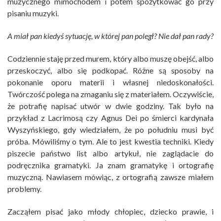
muzycznego mimochodem i potem spożytkować go przy
pisaniu muzyki.
A miał pan kiedyś sytuację, w której pan poległ? Nie dał pan rady?
Codziennie staję przed murem, który albo muszę obejść, albo
przeskoczyć, albo się podkopać. Różne są sposoby na
pokonanie oporu materii i własnej niedoskonałości.
Twórczość polega na zmaganiu się z materiałem. Oczywiście,
że potrafię napisać utwór w dwie godziny. Tak było na
przykład z Lacrimosą czy Agnus Dei po śmierci kardynała
Wyszyńskiego, gdy wiedziałem, że po południu musi być
próba. Mówiliśmy o tym. Ale to jest kwestia techniki. Kiedy
piszecie państwo list albo artykuł, nie zaglądacie do
podręcznika gramatyki. Ja znam gramatykę i ortografię
muzyczną. Nawiasem mówiąc, z ortografią zawsze miałem
problemy.
Zacząłem pisać jako młody chłopiec, dziecko prawie, i