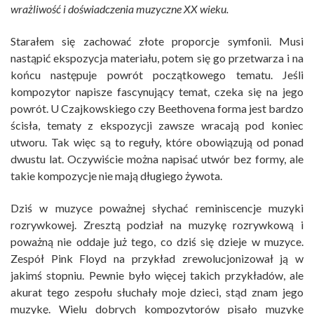
wrażliwość i doświadczenia muzyczne XX wieku.
Starałem się zachować złote proporcje symfonii. Musi
nastąpić ekspozycja materiału, potem się go przetwarza i na
końcu następuje powrót początkowego tematu. Jeśli
kompozytor napisze fascynujący temat, czeka się na jego
powrót. U Czajkowskiego czy Beethovena forma jest bardzo
ścisła, tematy z ekspozycji zawsze wracają pod koniec
utworu. Tak więc są to reguły, które obowiązują od ponad
dwustu lat. Oczywiście można napisać utwór bez formy, ale
takie kompozycje nie mają długiego żywota.
Dziś w muzyce poważnej słychać reminiscencje muzyki
rozrywkowej. Zresztą podział na muzykę rozrywkową i
poważną nie oddaje już tego, co dziś się dzieje w muzyce.
Zespół Pink Floyd na przykład zrewolucjonizował ją w
jakimś stopniu. Pewnie było więcej takich przykładów, ale
akurat tego zespołu słuchały moje dzieci, stąd znam jego
muzykę. Wielu dobrych kompozytorów pisało muzykę