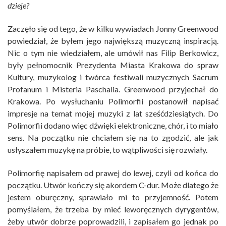
dzieje?
Zaczęło się od tego, że w kilku wywiadach Jonny Greenwood
powiedział, że byłem jego największą muzyczną inspiracją.
Nic o tym nie wiedziałem, ale umówił nas Filip Berkowicz,
były pełnomocnik Prezydenta Miasta Krakowa do spraw
Kultury, muzykolog i twórca festiwali muzycznych Sacrum
Profanum i Misteria Paschalia. Greenwood przyjechał do
Krakowa. Po wysłuchaniu Polimorfii postanowił napisać
impresje na temat mojej muzyki z lat sześćdziesiątych. Do
Polimorfii dodano więc dźwięki elektroniczne, chór, i to miało
sens. Na początku nie chciałem się na to zgodzić, ale jak
usłyszałem muzykę na próbie, to wątpliwości się rozwiały.
Polimorfię napisałem od prawej do lewej, czyli od końca do
początku. Utwór kończy się akordem C-dur. Może dlatego że
jestem oburęczny, sprawiało mi to przyjemność. Potem
pomyślałem, że trzeba by mieć leworęcznych dyrygentów,
żeby utwór dobrze poprowadzili, i zapisałem go jednak po