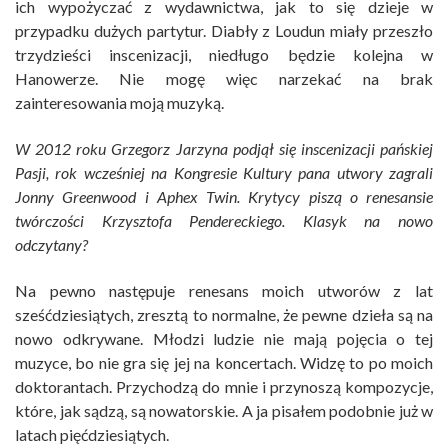
ich wypożyczać z wydawnictwa, jak to się dzieje w
przypadku dużych partytur. Diabły z Loudun miały przeszło
trzydzieści inscenizacji, niedługo będzie kolejna w
Hanowerze. Nie mogę więc narzekać na brak
zainteresowania moją muzyką.
W 2012 roku Grzegorz Jarzyna podjął się inscenizacji pańskiej
Pasji, rok wcześniej na Kongresie Kultury pana utwory zagrali
Jonny Greenwood i Aphex Twin. Krytycy piszą o renesansie
twórczości Krzysztofa Pendereckiego. Klasyk na nowo
odczytany?
Na pewno następuje renesans moich utworów z lat
sześćdziesiątych, zresztą to normalne, że pewne dzieła są na
nowo odkrywane. Młodzi ludzie nie mają pojęcia o tej
muzyce, bo nie gra się jej na koncertach. Widzę to po moich
doktorantach. Przychodzą do mnie i przynoszą kompozycje,
które, jak sądzą, są nowatorskie. A ja pisałem podobnie już w
latach pięćdziesiątych.