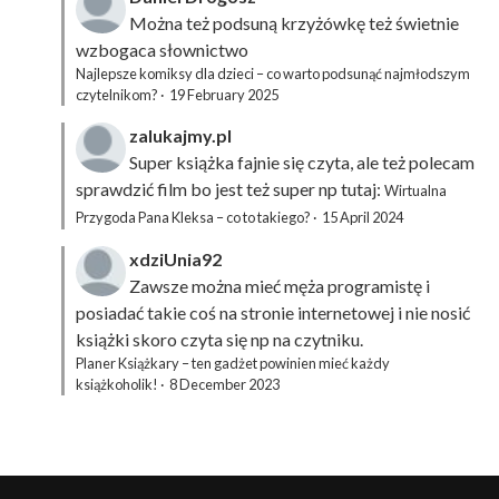
Można też podsuną
krzyżówkę
też świetnie
wzbogaca słownictwo
Najlepsze komiksy dla dzieci – co warto podsunąć najmłodszym
czytelnikom?
·
19 February 2025
zalukajmy.pl
Super książka fajnie się czyta, ale też polecam
sprawdzić film bo jest też super np tutaj:
Wirtualna
Przygoda Pana Kleksa – co to takiego?
·
15 April 2024
xdziUnia92
Zawsze można mieć męża programistę i
posiadać takie coś na stronie internetowej i nie nosić
książki skoro czyta się np na czytniku.
Planer Książkary – ten gadżet powinien mieć każdy
książkoholik!
·
8 December 2023