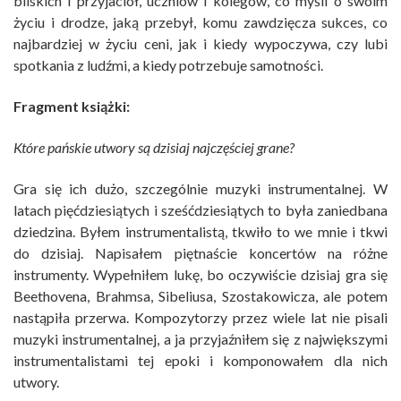
bliskich i przyjaciół, uczniów i kolegów, co myśli o swoim
życiu i drodze, jaką przebył, komu zawdzięcza sukces, co
najbardziej w życiu ceni, jak i kiedy wypoczywa, czy lubi
spotkania z ludźmi, a kiedy potrzebuje samotności.
Fragment książki:
Które pańskie utwory są dzisiaj najczęściej grane?
Gra się ich dużo, szczególnie muzyki instrumentalnej. W
latach pięćdziesiątych i sześćdziesiątych to była zaniedbana
dziedzina. Byłem instrumentalistą, tkwiło to we mnie i tkwi
do dzisiaj. Napisałem piętnaście koncertów na różne
instrumenty. Wypełniłem lukę, bo oczywiście dzisiaj gra się
Beethovena, Brahmsa, Sibeliusa, Szostakowicza, ale potem
nastąpiła przerwa. Kompozytorzy przez wiele lat nie pisali
muzyki instrumentalnej, a ja przyjaźniłem się z największymi
instrumentalistami tej epoki i komponowałem dla nich
utwory.