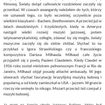
filmową. Światy dotąd całkowicie rozdzielone zaczęły się
przenikać. W czasach awangardy należałem do tych, którzy
nie uznawali tego, co było wcześniej, oczywiście poza
wielkimi klasykami – Bachem, Beethovenem. A przecież już w
latach dwudziestych i trzydziestych, kiedy w Ameryce
nastąpił wielki rozwój muzyki jazzowej, potem
latynoamerykańskiej, odległe, zdawać by się mogło, światy
muzyczne zaczęły się do siebie zbliżać. Słychać to na
przykład u Igora Strawińskiego czy u francuskiego
kompozytora Dariusa Milhauda. Milhaud całe życie
przyjaźnił się z poetą Paulem Claudelem. Kiedy Claudel w
1916 roku został ministrem pełnomocnym Francji w Rio de
Janeiro, Milhaud objął posadę attaché ambasady. W jego
utworach słychać fascynację brazylijską muzyką ludową i
popularną, a od kiedy zamieszkał w USA – jazzem. W gruncie
rzeczy nie ominęło to nikogo. Mozart przecież też czerpał z
muzyki ludowej.
Ja mam na koncie utwór jazzowy Actions, który był