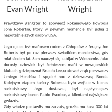
Wright
Prawdziwy gangster to spowiedź kokainowego kowboja
Jona Robertsa, który w pewnym momencie był jedną z
najpotężniejszych osób w USA.
Jego ojciec był mafiosem rodem z Chłopców z ferajny. Jon
Roberts był po raz pierwszy świadkiem morderstwa, gdy
miał siedem lat. Sam nauczył się zabijać w Wietnamie. Jako
dorosły człowiek był żołnierzem mafii w nowojorskich
klubach, gdzie poznał Bruce’a Lee, uratował z rąk porywaczy
Jimiego Hendrixa i spędził noc z dziewczyną Bonda.
Kolejnym etapem kariery Robertsa było wejście w biznes
narkotykowy. Jego dostawcą był najsłynniejszy
narkotykowy baron Pablo Escobar, a klientami największe
gwiazdy.
Gdy władze postawiły mu zarzuty, groziła mu kara 300 lat