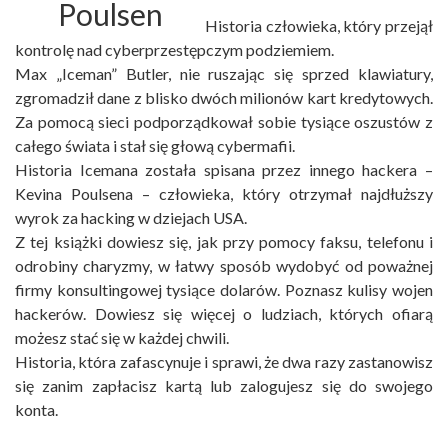
Historia człowieka, który przejął
kontrolę nad cyberprzestępczym podziemiem.
Max „Iceman” Butler, nie ruszając się sprzed klawiatury,
zgromadził dane z blisko dwóch milionów kart kredytowych.
Za pomocą sieci podporządkował sobie tysiące oszustów z
całego świata i stał się głową cybermafii.
Historia Icemana została spisana przez innego hackera –
Kevina Poulsena – człowieka, który otrzymał najdłuższy
wyrok za hacking w dziejach USA.
Z tej książki dowiesz się, jak przy pomocy faksu, telefonu i
odrobiny charyzmy, w łatwy sposób wydobyć od poważnej
firmy konsultingowej tysiące dolarów. Poznasz kulisy wojen
hackerów. Dowiesz się więcej o ludziach, których ofiarą
możesz stać się w każdej chwili.
Historia, która zafascynuje i sprawi, że dwa razy zastanowisz
się zanim zapłacisz kartą lub zalogujesz się do swojego
konta.