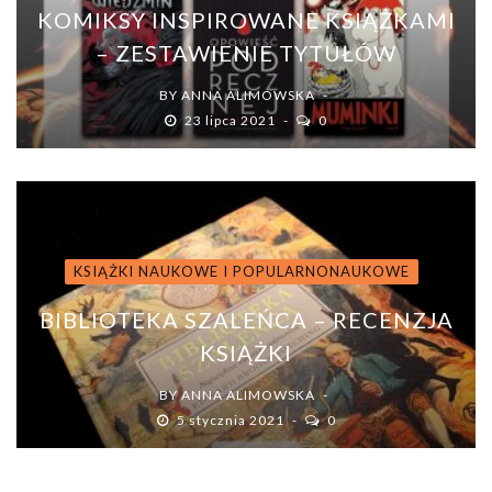
KOMIKSY INSPIROWANE KSIĄŻKAMI
– ZESTAWIENIE TYTUŁÓW
BY
ANNA ALIMOWSKA
23 lipca 2021
0
KSIĄŻKI NAUKOWE I POPULARNONAUKOWE
BIBLIOTEKA SZALEŃCA – RECENZJA
KSIĄŻKI
BY
ANNA ALIMOWSKA
5 stycznia 2021
0