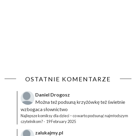
OSTATNIE KOMENTARZE
Daniel Drogosz
Można też podsuną
krzyżówkę
też świetnie
wzbogaca słownictwo
Najlepsze komiksy dla dzieci – co warto podsunąć najmłodszym
czytelnikom?
·
19 February 2025
zalukajmy.pl