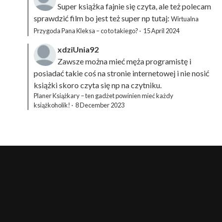
Super książka fajnie się czyta, ale też polecam
sprawdzić film bo jest też super np tutaj:
Wirtualna
Przygoda Pana Kleksa – co to takiego?
·
15 April 2024
xdziUnia92
Zawsze można mieć męża programistę i
posiadać takie coś na stronie internetowej i nie nosić
książki skoro czyta się np na czytniku.
Planer Książkary – ten gadżet powinien mieć każdy
książkoholik!
·
8 December 2023