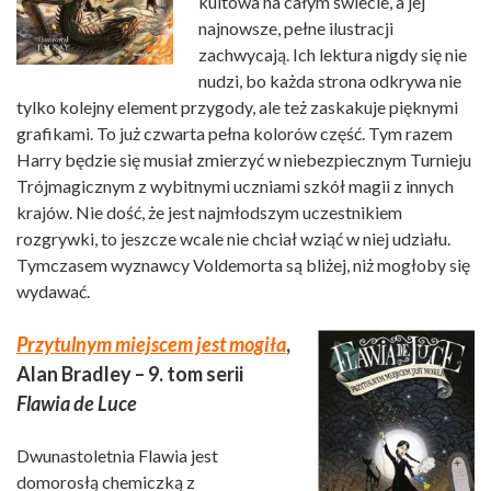
kultowa na całym świecie, a jej
najnowsze, pełne ilustracji
zachwycają. Ich lektura nigdy się nie
nudzi, bo każda strona odkrywa nie
tylko kolejny element przygody, ale też zaskakuje pięknymi
grafikami. To już czwarta pełna kolorów część. Tym razem
Harry będzie się musiał zmierzyć w niebezpiecznym Turnieju
Trójmagicznym z wybitnymi uczniami szkół magii z innych
krajów. Nie dość, że jest najmłodszym uczestnikiem
rozgrywki, to jeszcze wcale nie chciał wziąć w niej udziału.
Tymczasem wyznawcy Voldemorta są bliżej, niż mogłoby się
wydawać.
Przytulnym miejscem jest mogiła
,
Alan Bradley – 9. tom serii
Flawia de Luce
Dwunastoletnia Flawia jest
domorosłą chemiczką z