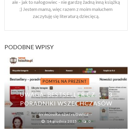
ale - jak to nałogowiec - nie gardzę żadną inną książką
;) Jestem mamą, więc razem z moim maluchem
zaczytuję się literaturą dziecięcą.
PODOBNE WPISY
POMYSŁ NA PREZENT
UWAGA: BESTSELLER CZ. 1 – 3
PORADNIKI WSZECHCZASÓW
BY
MONIKA SZATYŁOWICZ
14 grudnia 2015
0