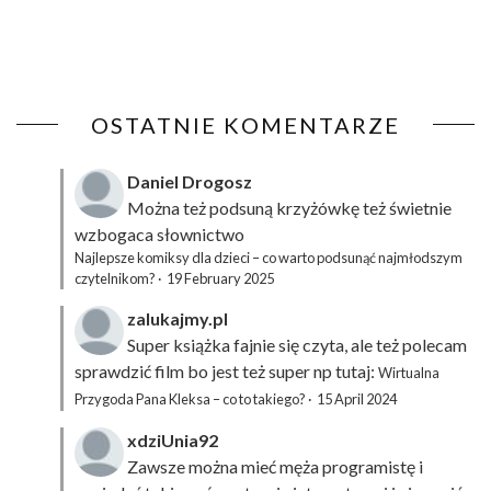
OSTATNIE KOMENTARZE
Daniel Drogosz
Można też podsuną
krzyżówkę
też świetnie
wzbogaca słownictwo
Najlepsze komiksy dla dzieci – co warto podsunąć najmłodszym
czytelnikom?
·
19 February 2025
zalukajmy.pl
Super książka fajnie się czyta, ale też polecam
sprawdzić film bo jest też super np tutaj:
Wirtualna
Przygoda Pana Kleksa – co to takiego?
·
15 April 2024
xdziUnia92
Zawsze można mieć męża programistę i