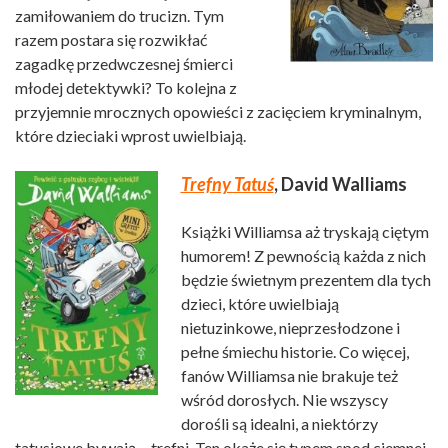
zamiłowaniem do trucizn. Tym
razem postara się rozwikłać
zagadkę przedwczesnej śmierci
młodej detektywki? To kolejna z
przyjemnie mrocznych opowieści z zacięciem kryminalnym,
które dzieciaki wprost uwielbiają.
Trefny Tatuś
, David Walliams
Książki Williamsa aż tryskają ciętym
humorem! Z pewnością każda z nich
będzie świetnym prezentem dla tych
dzieci, które uwielbiają
nietuzinkowe, nieprzesłodzone i
pełne śmiechu historie. Co więcej,
fanów Williamsa nie brakuje też
wśród dorosłych. Nie wszyscy
dorośli są idealni, a niektórzy
tatusiowe bywają… trefni. Ten okaże się typem spod ciemnej