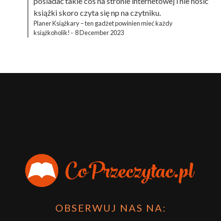
posiadać takie coś na stronie internetowej i nie nosić
książki skoro czyta się np na czytniku.
Planer Książkary – ten gadżet powinien mieć każdy
książkoholik!
·
8 December 2023
OBSERWUJ NAS NA: