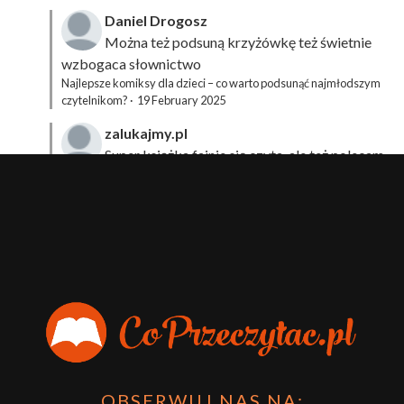
Daniel Drogosz
Można też podsuną
krzyżówkę
też świetnie
wzbogaca słownictwo
Najlepsze komiksy dla dzieci – co warto podsunąć najmłodszym
czytelnikom?
·
19 February 2025
zalukajmy.pl
Super książka fajnie się czyta, ale też polecam
sprawdzić film bo jest też super np tutaj:
Wirtualna
Przygoda Pana Kleksa – co to takiego?
·
15 April 2024
xdziUnia92
Zawsze można mieć męża programistę i
posiadać takie coś na stronie internetowej i nie nosić
książki skoro czyta się np na czytniku.
Planer Książkary – ten gadżet powinien mieć każdy
książkoholik!
·
8 December 2023
OBSERWUJ NAS NA: