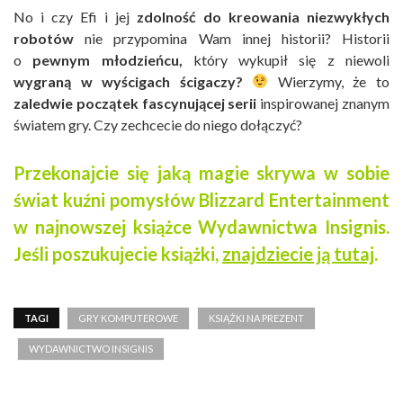
No i czy Efi i jej
zdolność do kreowania niezwykłych
robotów
nie przypomina Wam innej historii? Historii
o
pewnym młodzieńcu,
który wykupił się z niewoli
wygraną w wyścigach ścigaczy?
Wierzymy, że to
zaledwie początek fascynującej serii
inspirowanej znanym
światem gry. Czy zechcecie do niego dołączyć?
Przekonajcie się jaką magie skrywa w sobie
świat kuźni pomysłów Blizzard Entertainment
w najnowszej książce Wydawnictwa Insignis.
Jeśli poszukujecie książki,
znajdziecie ją tutaj
.
TAGI
GRY KOMPUTEROWE
KSIĄŻKI NA PREZENT
WYDAWNICTWO INSIGNIS