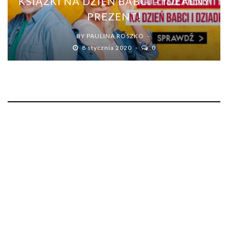
KSIĄŻKI NA DZIEŃ BABCI – IDEALNY
PREZENT!
BY
PAULINA ROSZKO
8 stycznia 2020
0