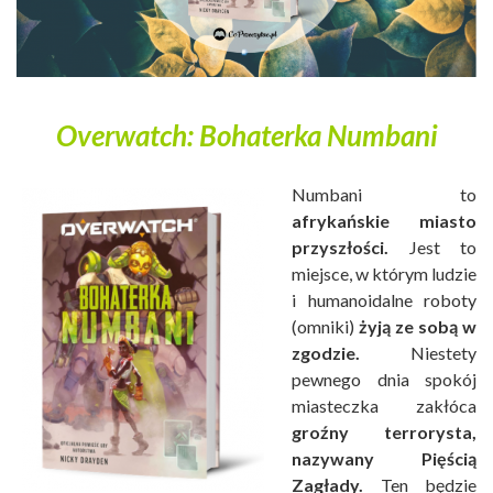
Overwatch: Bohaterka Numbani
Numbani to
afrykańskie miasto
przyszłości.
Jest to
miejsce, w którym ludzie
i humanoidalne roboty
(omniki)
żyją ze sobą w
zgodzie.
Niestety
pewnego dnia spokój
miasteczka zakłóca
groźny terrorysta,
nazywany Pięścią
Zagłady.
Ten będzie