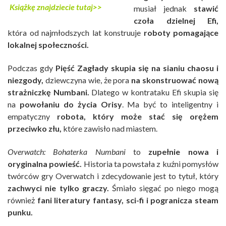
Książkę znajdziecie tutaj>>
musiał jednak
stawić
czoła dzielnej Efi,
która od najmłodszych lat konstruuje
roboty pomagające
lokalnej społeczności.
Podczas gdy
Pięść Zagłady skupia się na sianiu chaosu i
niezgody
,
dziewczyna wie, że pora
na skonstruować nową
strażniczkę Numbani.
Dlatego w kontrataku Efi skupia się
na
powołaniu do życia Orisy
. Ma być to inteligentny i
empatyczny
robota, który może stać się orężem
przeciwko złu,
które zawisło nad miastem.
Overwatch: Bohaterka Numbani
to
zupełnie nowa i
oryginalna powieść.
Historia ta powstała z kuźni pomysłów
twórców gry Overwatch i zdecydowanie jest to tytuł, który
zachwyci nie tylko graczy.
Śmiało sięgać po niego mogą
również
fani literatury fantasy, sci-fi i pogranicza steam
punku.