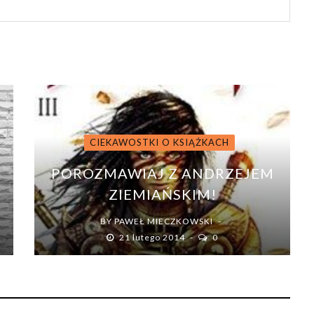
CIEKAWOSTKI O KSIĄŻKACH
POROZMAWIAJ Z ANDRZEJEM
ZIEMIAŃSKIM!
BY
PAWEŁ MIECZKOWSKI
21 lutego 2014
0