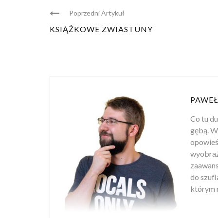
Poprzedni Artykuł
KSIĄŻKOWE ZWIASTUNY
PAWEŁ
Co tu d
gębą. Wł
opowieśc
wyobraź
zaawans
do szufl
którym m