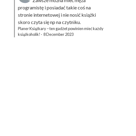
Zawsze można mieć męża
programistę i posiadać takie coś na
stronie internetowej i nie nosić książki
skoro czyta się np na czytniku.
Planer Książkary – ten gadżet powinien mieć każdy
książkoholik!
·
8 December 2023