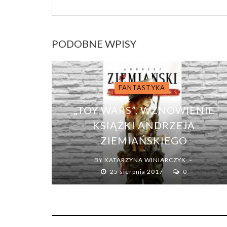
PODOBNE WPISY
FANTASTYKA
„TOY WARS”, WZNOWIENIE
KSIĄŻKI ANDRZEJA
ZIEMIAŃSKIEGO
BY
KATARZYNA WINIARCZYK
25 sierpnia 2017
0