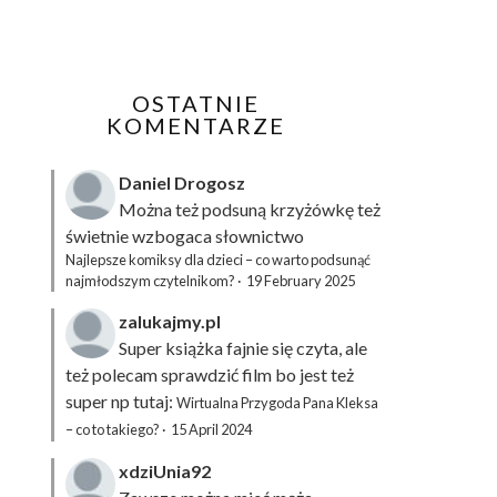
OSTATNIE
KOMENTARZE
Daniel Drogosz
Można też podsuną
krzyżówkę
też
świetnie wzbogaca słownictwo
Najlepsze komiksy dla dzieci – co warto podsunąć
najmłodszym czytelnikom?
·
19 February 2025
zalukajmy.pl
Super książka fajnie się czyta, ale
też polecam sprawdzić film bo jest też
super np tutaj:
Wirtualna Przygoda Pana Kleksa
– co to takiego?
·
15 April 2024
xdziUnia92