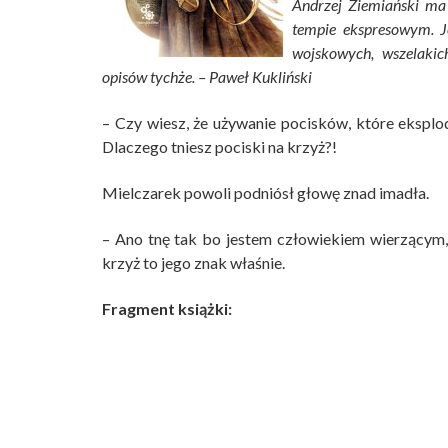
Andrzej Ziemiański ma n
tempie ekspresowym. J
wojskowych, wszelakic
opisów tychże. –
Paweł Kukliński
– Czy wiesz, że używanie pocisków, które eksplod
Dlaczego tniesz pociski na krzyż?!
Mielczarek powoli podniósł głowę znad imadła.
– Ano tnę tak bo jestem człowiekiem wierzącym,
krzyż to jego znak właśnie.
Fragment książki: