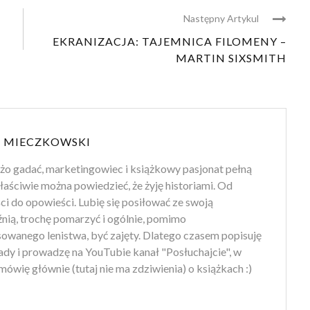
Następny Artykul
EKRANIZACJA: TAJEMNICA FILOMENY –
MARTIN SIXSMITH
 MIECZKOWSKI
użo gadać, marketingowiec i książkowy pasjonat pełną
aściwie można powiedzieć, że żyję historiami. Od
i do opowieści. Lubię się posiłować ze swoją
nią, trochę pomarzyć i ogólnie, pomimo
owanego lenistwa, być zajęty. Dlatego czasem popisuję
ady i prowadzę na YouTubie kanał "Posłuchajcie", w
ówię głównie (tutaj nie ma zdziwienia) o książkach :)