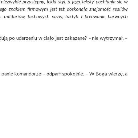
iezwykle przystępny, lekki styl, a jego teksty pochłania się w
ego znakiem firmowym jest też doskonała znajomość realiów
h militariów, fachowych nazw, taktyk i kreowanie barwnych
ują po uderzeniu w ciało jest zakazane? – nie wytrzymał. –
 panie komandorze – odparł spokojnie. – W Boga wierzę, a