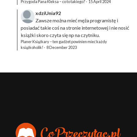
Przygoda Pana Kleksa – co to takiego?
·
15 April 2024
xdziUnia92
Zawsze można mieć męża programistę i
posiadać takie coś na stronie internetowej i nie nosić
książki skoro czyta się np na czytniku.
Planer Książkary – ten gadżet powinien mieć każdy
książkoholik!
·
8 December 2023