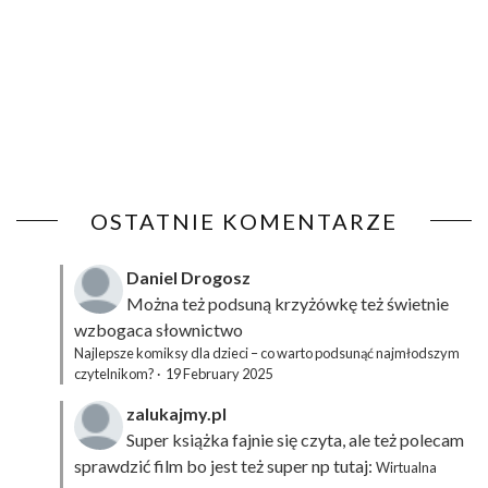
OSTATNIE KOMENTARZE
Daniel Drogosz
Można też podsuną
krzyżówkę
też świetnie
wzbogaca słownictwo
Najlepsze komiksy dla dzieci – co warto podsunąć najmłodszym
czytelnikom?
·
19 February 2025
zalukajmy.pl
Super książka fajnie się czyta, ale też polecam
sprawdzić film bo jest też super np tutaj:
Wirtualna