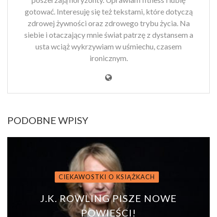
gotować. Interesuję się też tekstami, które dotyczą
zdrowej żywności oraz zdrowego trybu życia. Na
siebie i otaczający mnie świat patrzę z dystansem a
usta wciąż wykrzywiam w uśmiechu, czasem
ironicznym.
PODOBNE WPISY
CIEKAWOSTKI O KSIĄŻKACH
J.K. ROWLING PISZE NOWE
POWIEŚCI!