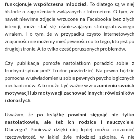
funkcjonuje współczesna młodzież
. To dlatego są w niej
historie o zagrożeniach związanych z internetem. O tym, że
nawet niewinne zdjęcie wrzucone na Facebooka bez złych
intencji, może stać się ośmieszającym sfotografowanego
wiralem. I o tym, że w przypadku czysto internetowych
znajomości nie możemy mieć pewności co to tego, kto jest po
drugiej stronie. A to tylko cześć poruszonych problemów.
Czy publikacja pomoże nastolatkom poradzić sobie z
trudnymi sytuacjami? Trudno powiedzieć. Na pewno będzie
pomocna w uświadomieniu sobie pewnych psychologicznych
mechanizmów. A to może być ważne w
zrozumieniu swoich
motywacji lub motywacji zachować innych: rówieśników
i dorosłych.
Uważam, że
po książkę powinni sięgnąć nie tylko
nastolatkowie, ale też ich rodzice i nauczyciele
.
Dlaczego? Ponieważ dzięki niej lepiej można zrozumieć
rzeczywistość, w jakiej żyje młodzież szkolna. A nie