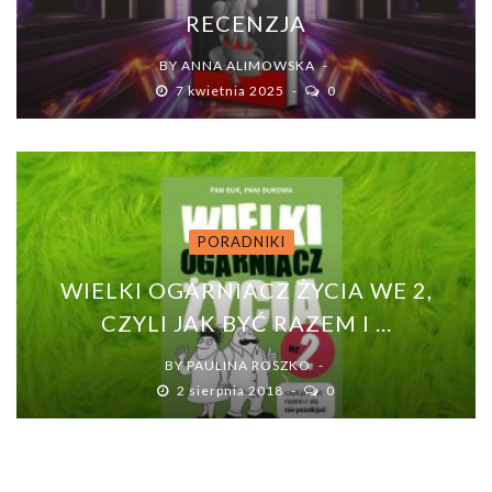
RECENZJA
BY
ANNA ALIMOWSKA
7 kwietnia 2025
0
PORADNIKI
WIELKI OGARNIACZ ŻYCIA WE 2,
CZYLI JAK BYĆ RAZEM I ...
BY
PAULINA ROSZKO
2 sierpnia 2018
0