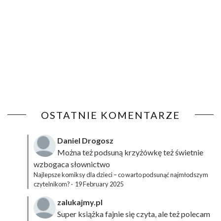
OSTATNIE KOMENTARZE
Daniel Drogosz
Można też podsuną
krzyżówkę
też świetnie
wzbogaca słownictwo
Najlepsze komiksy dla dzieci – co warto podsunąć najmłodszym
czytelnikom?
·
19 February 2025
zalukajmy.pl
Super książka fajnie się czyta, ale też polecam