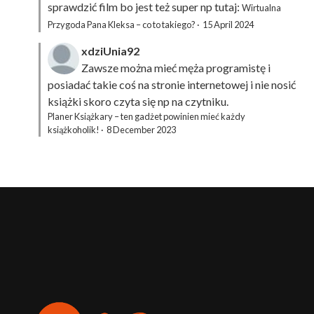
sprawdzić film bo jest też super np tutaj:
Wirtualna
Przygoda Pana Kleksa – co to takiego?
·
15 April 2024
xdziUnia92
Zawsze można mieć męża programistę i
posiadać takie coś na stronie internetowej i nie nosić
książki skoro czyta się np na czytniku.
Planer Książkary – ten gadżet powinien mieć każdy
książkoholik!
·
8 December 2023