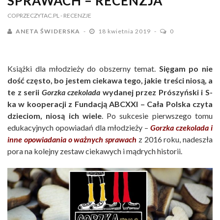
SPRAWACH – RECENZJA
COPRZECZYTAC.PL
- RECENZJE
ANETA ŚWIDERSKA
18 kwietnia 2019
0
Książki dla młodzieży do obszerny temat.
Sięgam po nie
dość często, bo jestem ciekawa tego, jakie treści niosą, a
te z serii
Gorzka czekolada
wydanej przez Prószyński i S-
ka w kooperacji z Fundacją ABCXXI – Cała Polska czyta
dzieciom, niosą ich wiele
. Po sukcesie pierwszego tomu
edukacyjnych opowiadań dla młodzieży –
Gorzka czekolada i
inne opowiadania o ważnych sprawach
z 2016 roku, nadeszła
pora na kolejny zestaw ciekawych i mądrych historii.