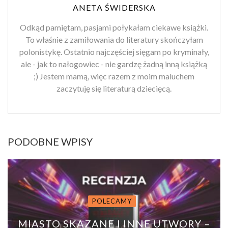
ANETA ŚWIDERSKA
Odkąd pamiętam, pasjami połykałam ciekawe książki.
To właśnie z zamiłowania do literatury skończyłam
polonistykę. Ostatnio najczęściej sięgam po kryminały,
ale - jak to nałogowiec - nie gardzę żadną inną książką
;) Jestem mamą, więc razem z moim maluchem
zaczytuję się literaturą dziecięcą.
PODOBNE WPISY
POLECAMY
MIASTO SKAZANE I INNE UTWORY –