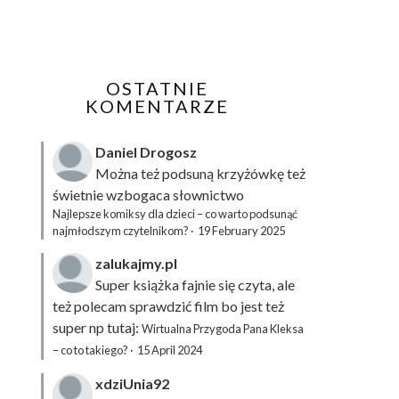
OSTATNIE
KOMENTARZE
Daniel Drogosz
Można też podsuną
krzyżówkę
też
świetnie wzbogaca słownictwo
Najlepsze komiksy dla dzieci – co warto podsunąć
najmłodszym czytelnikom?
·
19 February 2025
zalukajmy.pl
Super książka fajnie się czyta, ale
też polecam sprawdzić film bo jest też
super np tutaj:
Wirtualna Przygoda Pana Kleksa
– co to takiego?
·
15 April 2024
xdziUnia92