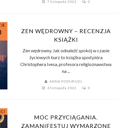
7 listopada 2022
0
ZJE
ZEN WĘDROWNY – RECENZJA
0
KSIĄŻKI
Zen wędrowny. Jak odnaleźć spokój w czasie
życiowych burz to książka spod pióra
Christophera Ivesa, profesora religioznawstwa
na ...
ANNA PODURGIEL
4 listopada 2022
0
ŚCI
MOC PRZYCIĄGANIA.
ZAMANIFESTUJ WYMARZONE