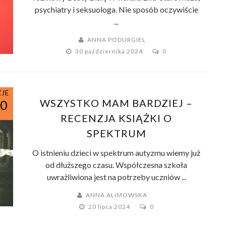
psychiatry i seksuologa. Nie sposób oczywiście
...
ANNA PODURGIEL
30 października 2024
0
ZJE
WSZYSTKO MAM BARDZIEJ –
10
RECENZJA KSIĄŻKI O
SPEKTRUM
O istnieniu dzieci w spektrum autyzmu wiemy już
od dłuższego czasu. Współczesna szkoła
uwrażliwiona jest na potrzeby uczniów ...
ANNA ALIMOWSKA
20 lipca 2024
0