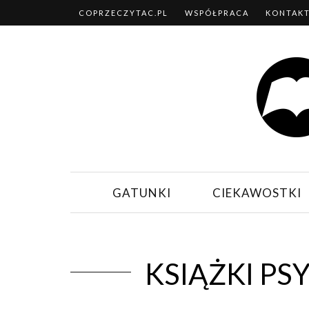
COPRZECZYTAC.PL
WSPÓŁPRACA
KONTAK
GATUNKI
CIEKAWOSTKI
KSIĄŻKI P