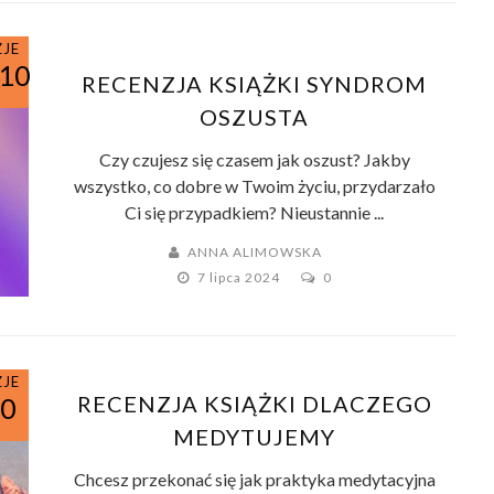
ZJE
/10
RECENZJA KSIĄŻKI SYNDROM
OSZUSTA
Czy czujesz się czasem jak oszust? Jakby
wszystko, co dobre w Twoim życiu, przydarzało
Ci się przypadkiem? Nieustannie ...
ANNA ALIMOWSKA
7 lipca 2024
0
ZJE
RECENZJA KSIĄŻKI DLACZEGO
10
MEDYTUJEMY
Chcesz przekonać się jak praktyka medytacyjna