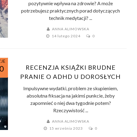
pozytywnie wpływa na zdrowie? A może
potrzebujesz praktycznych porad dotyczących
technik medytacji? ...
ANNA ALIMOWSKA
14 lutego 2024
0
ZJE
RECENZJA KSIĄŻKI BRUDNE
0
PRANIE O ADHD U DOROSŁYCH
Impulsywne wydatki, problem ze skupieniem,
absolutna fiksacja na jakimś punkcie, żeby
zapomnieć o niej dwa tygodnie potem?
Rzeczywistość ...
ANNA ALIMOWSKA
15 września 2023
0