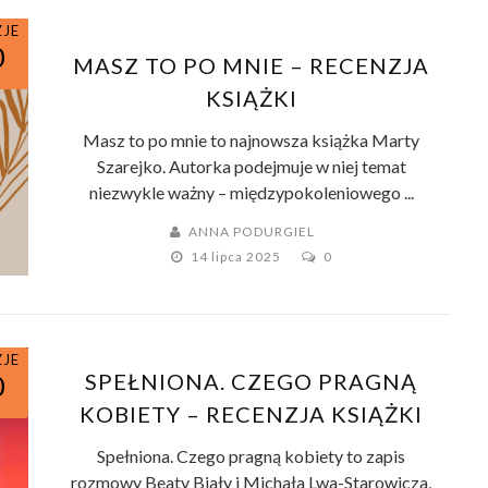
ZJE
0
MASZ TO PO MNIE – RECENZJA
KSIĄŻKI
Masz to po mnie to najnowsza książka Marty
Szarejko. Autorka podejmuje w niej temat
niezwykle ważny – międzypokoleniowego ...
ANNA PODURGIEL
14 lipca 2025
0
ZJE
SPEŁNIONA. CZEGO PRAGNĄ
0
KOBIETY – RECENZJA KSIĄŻKI
Spełniona. Czego pragną kobiety to zapis
rozmowy Beaty Biały i Michała Lwa-Starowicza,