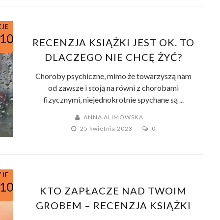
ZJE
/10
RECENZJA KSIĄŻKI JEST OK. TO
DLACZEGO NIE CHCĘ ŻYĆ?
Choroby psychiczne, mimo że towarzyszą nam
od zawsze i stoją na równi z chorobami
fizycznymi, niejednokrotnie spychane są ...
ANNA ALIMOWSKA
25 kwietnia 2023
0
ZJE
/10
KTO ZAPŁACZE NAD TWOIM
GROBEM – RECENZJA KSIĄŻKI