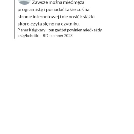
Zawsze można mieć męża
programistę i posiadać takie coś na
stronie internetowej i nie nosić książki
skoro czyta się np na czytniku.
Planer Książkary – ten gadżet powinien mieć każdy
książkoholik!
·
8 December 2023