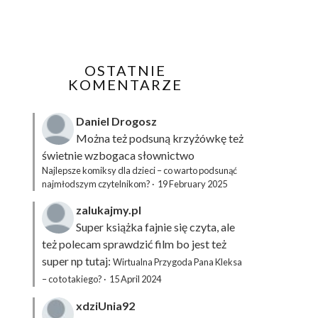
OSTATNIE
KOMENTARZE
Daniel Drogosz
Można też podsuną
krzyżówkę
też
świetnie wzbogaca słownictwo
Najlepsze komiksy dla dzieci – co warto podsunąć
najmłodszym czytelnikom?
·
19 February 2025
zalukajmy.pl
Super książka fajnie się czyta, ale
też polecam sprawdzić film bo jest też
super np tutaj:
Wirtualna Przygoda Pana Kleksa
– co to takiego?
·
15 April 2024
xdziUnia92