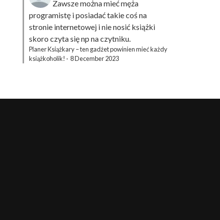
Zawsze można mieć męża
programistę i posiadać takie coś na
stronie internetowej i nie nosić książki
skoro czyta się np na czytniku.
Planer Książkary – ten gadżet powinien mieć każdy
książkoholik!
·
8 December 2023