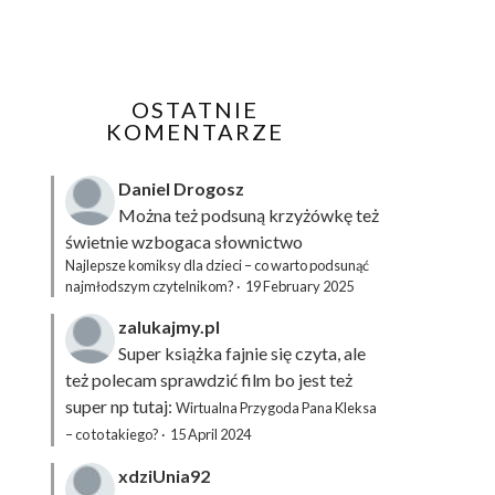
OSTATNIE
KOMENTARZE
Daniel Drogosz
Można też podsuną
krzyżówkę
też
świetnie wzbogaca słownictwo
Najlepsze komiksy dla dzieci – co warto podsunąć
najmłodszym czytelnikom?
·
19 February 2025
zalukajmy.pl
Super książka fajnie się czyta, ale
też polecam sprawdzić film bo jest też
super np tutaj:
Wirtualna Przygoda Pana Kleksa
– co to takiego?
·
15 April 2024
xdziUnia92