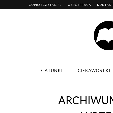
COPRZECZYTAC.PL
WSPÓŁPRACA
KONTAK
GATUNKI
CIEKAWOSTKI
ARCHIWUM