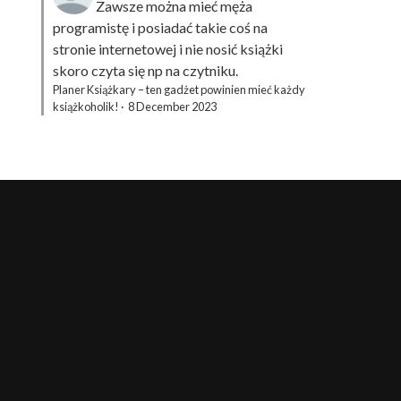
Zawsze można mieć męża
programistę i posiadać takie coś na
stronie internetowej i nie nosić książki
skoro czyta się np na czytniku.
Planer Książkary – ten gadżet powinien mieć każdy
książkoholik!
·
8 December 2023