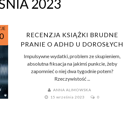
NIA 2023
ZJE
RECENZJA KSIĄŻKI BRUDNE
0
PRANIE O ADHD U DOROSŁYCH
Impulsywne wydatki, problem ze skupieniem,
absolutna fiksacja na jakimś punkcie, żeby
zapomnieć o niej dwa tygodnie potem?
Rzeczywistość ...
ANNA ALIMOWSKA
15 września 2023
0