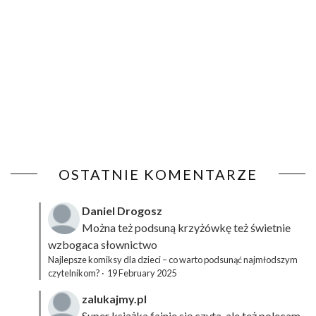
OSTATNIE KOMENTARZE
Daniel Drogosz
Można też podsuną
krzyżówkę
też świetnie
wzbogaca słownictwo
Najlepsze komiksy dla dzieci – co warto podsunąć najmłodszym
czytelnikom?
·
19 February 2025
zalukajmy.pl
Super książka fajnie się czyta, ale też polecam