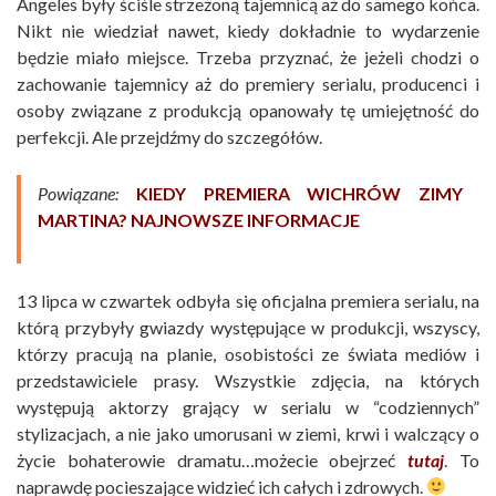
Angeles były ściśle strzeżoną tajemnicą aż do samego końca.
Nikt nie wiedział nawet, kiedy dokładnie to wydarzenie
będzie miało miejsce. Trzeba przyznać, że jeżeli chodzi o
zachowanie tajemnicy aż do premiery serialu, producenci i
osoby związane z produkcją opanowały tę umiejętność do
perfekcji. Ale przejdźmy do szczegółów.
Powiązane:
KIEDY PREMIERA WICHRÓW ZIMY
MARTINA? NAJNOWSZE INFORMACJE
13 lipca w czwartek odbyła się oficjalna premiera serialu, na
którą przybyły gwiazdy występujące w produkcji, wszyscy,
którzy pracują na planie, osobistości ze świata mediów i
przedstawiciele prasy. Wszystkie zdjęcia, na których
występują aktorzy grający w serialu w “codziennych”
stylizacjach, a nie jako umorusani w ziemi, krwi i walczący o
życie bohaterowie dramatu…możecie obejrzeć
tutaj
. To
naprawdę pocieszające widzieć ich całych i zdrowych.