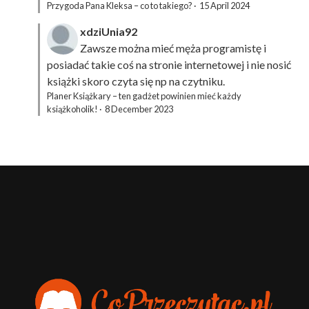
Przygoda Pana Kleksa – co to takiego?
·
15 April 2024
xdziUnia92
Zawsze można mieć męża programistę i
posiadać takie coś na stronie internetowej i nie nosić
książki skoro czyta się np na czytniku.
Planer Książkary – ten gadżet powinien mieć każdy
książkoholik!
·
8 December 2023