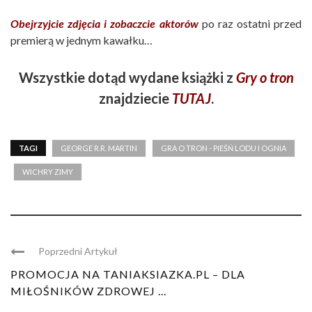
Obejrzyjcie zdjęcia i zobaczcie aktorów
po raz ostatni przed
premierą w jednym kawałku…
Wszystkie dotąd wydane książki z
Gry o tron
znajdziecie
TUTAJ
.
TAGI
GEORGE R.R. MARTIN
GRA O TRON - PIEŚŃ LODU I OGNIA
WICHRY ZIMY
Poprzedni Artykuł
PROMOCJA NA TANIAKSIAZKA.PL – DLA
MIŁOŚNIKÓW ZDROWEJ ...