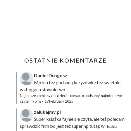
OSTATNIE KOMENTARZE
Daniel Drogosz
Można też podsuną
krzyżówkę
też świetnie
wzbogaca słownictwo
Najlepsze komiksy dla dzieci – co warto podsunąć najmłodszym
czytelnikom?
·
19 February 2025
zalukajmy.pl
Super książka fajnie się czyta, ale też polecam
sprawdzić film bo jest też super np tutaj:
Wirtualna