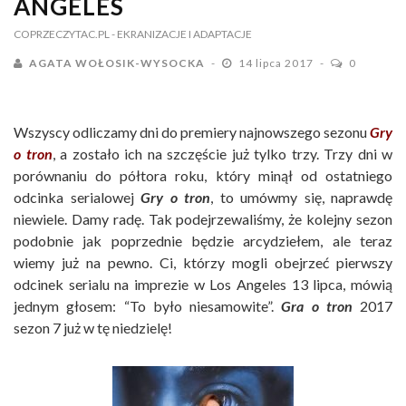
ANGELES
COPRZECZYTAC.PL
- EKRANIZACJE I ADAPTACJE
AGATA WOŁOSIK-WYSOCKA
14 lipca 2017
0
Wszyscy odliczamy dni do premiery najnowszego sezonu
Gry
o tron
, a zostało ich na szczęście już tylko trzy. Trzy dni w
porównaniu do półtora roku, który minął od ostatniego
odcinka serialowej
Gry o tron
, to umówmy się, naprawdę
niewiele. Damy radę. Tak podejrzewaliśmy, że kolejny sezon
podobnie jak poprzednie będzie arcydziełem, ale teraz
wiemy już na pewno. Ci, którzy mogli obejrzeć pierwszy
odcinek serialu na imprezie w Los Angeles 13 lipca, mówią
jednym głosem: “To było niesamowite”.
Gra o tron
2017
sezon 7 już w tę niedzielę!