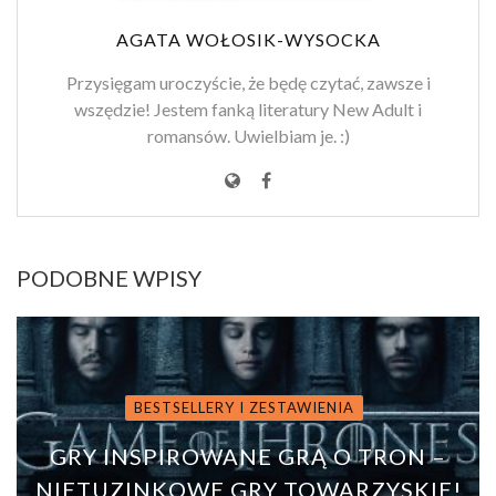
AGATA WOŁOSIK-WYSOCKA
Przysięgam uroczyście, że będę czytać, zawsze i
wszędzie! Jestem fanką literatury New Adult i
romansów. Uwielbiam je. :)
PODOBNE WPISY
BESTSELLERY I ZESTAWIENIA
GRY INSPIROWANE GRĄ O TRON –
NIETUZINKOWE GRY TOWARZYSKIE!