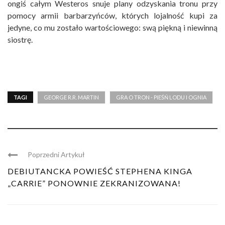
ongiś całym Westeros snuje plany odzyskania tronu przy
pomocy armii barbarzyńców, których lojalność kupi za
jedyne, co mu zostało wartościowego: swą piękną i niewinną
siostrę.
TAGI
GEORGE R.R. MARTIN
GRA O TRON - PIEŚŃ LODU I OGNIA
Poprzedni Artykuł
DEBIUTANCKA POWIEŚĆ STEPHENA KINGA
„CARRIE” PONOWNIE ZEKRANIZOWANA!