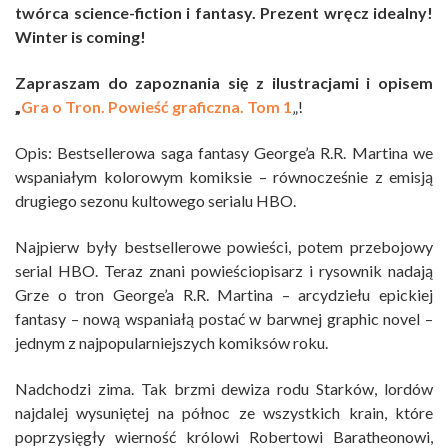
twórca science-fiction i fantasy. Prezent wręcz idealny!
Winter is coming!
Zapraszam do zapoznania się z ilustracjami i opisem
„
Gra o Tron. Powieść graficzna. Tom 1
„!
Opis: Bestsellerowa saga fantasy George’a R.R. Martina we
wspaniałym kolorowym komiksie – równocześnie z emisją
drugiego sezonu kultowego serialu HBO.
Najpierw były bestsellerowe powieści, potem przebojowy
serial HBO. Teraz znani powieściopisarz i rysownik nadają
Grze o tron George’a R.R. Martina – arcydziełu epickiej
fantasy – nową wspaniałą postać w barwnej graphic novel –
jednym z najpopularniejszych komiksów roku.
Nadchodzi zima. Tak brzmi dewiza rodu Starków, lordów
najdalej wysuniętej na północ ze wszystkich krain, które
poprzysięgły wierność królowi Robertowi Baratheonowi,