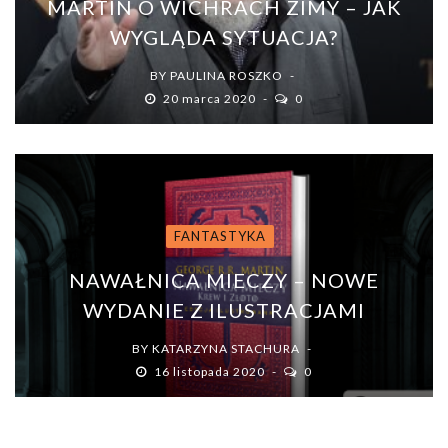
MARTIN O WICHRACH ZIMY – JAK
WYGLĄDA SYTUACJA?
BY
PAULINA ROSZKO
20 marca 2020
0
FANTASTYKA
NAWAŁNICA MIECZY – NOWE
WYDANIE Z ILUSTRACJAMI
BY
KATARZYNA STACHURA
16 listopada 2020
0