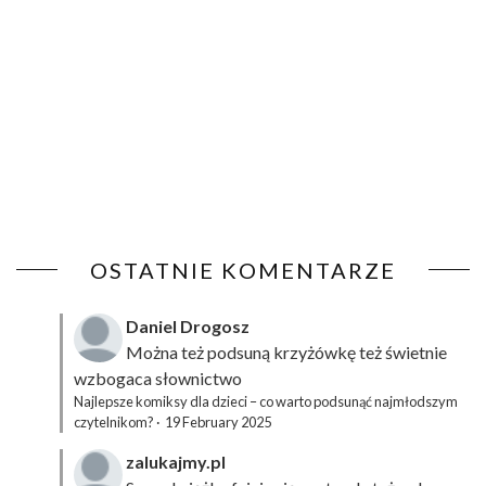
OSTATNIE KOMENTARZE
Daniel Drogosz
Można też podsuną
krzyżówkę
też świetnie
wzbogaca słownictwo
Najlepsze komiksy dla dzieci – co warto podsunąć najmłodszym
czytelnikom?
·
19 February 2025
zalukajmy.pl