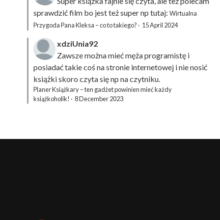
Super książka fajnie się czyta, ale też polecam
sprawdzić film bo jest też super np tutaj:
Wirtualna
Przygoda Pana Kleksa – co to takiego?
·
15 April 2024
xdziUnia92
Zawsze można mieć męża programistę i
posiadać takie coś na stronie internetowej i nie nosić
książki skoro czyta się np na czytniku.
Planer Książkary – ten gadżet powinien mieć każdy
książkoholik!
·
8 December 2023