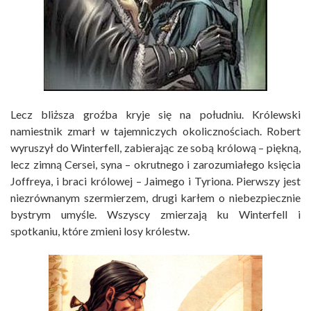
Lecz bliższa groźba kryje się na południu. Królewski
namiestnik zmarł w tajemniczych okolicznościach. Robert
wyruszył do Winterfell, zabierając ze sobą królową – piękną,
lecz zimną Cersei, syna – okrutnego i zarozumiałego księcia
Joffreya, i braci królowej – Jaimego i Tyriona. Pierwszy jest
niezrównanym szermierzem, drugi karłem o niebezpiecznie
bystrym umyśle. Wszyscy zmierzają ku Winterfell i
spotkaniu, które zmieni losy królestw.