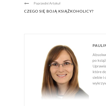
Poprzedni Artykuł
CZEGO SIĘ BOJĄ KSIĄŻKOHOLICY?
PAULI
Absolwen
po książ
Uprawiam
które d
siebie i
wykrzyw