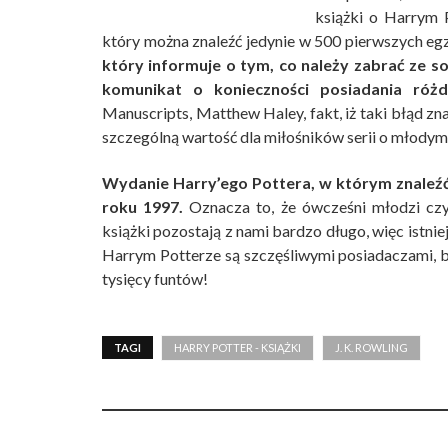
książki o Harrym 
który można znaleźć jedynie w 500 pierwszych eg
który informuje o tym, co należy zabrać ze s
komunikat o konieczności posiadania różdż
Manuscripts, Matthew Haley, fakt, iż taki błąd z
szczególną wartość dla miłośników serii o młodym 
Wydanie Harry’ego Pottera, w którym znaleźć
roku 1997.
Oznacza to, że ówcześni młodzi czyt
książki pozostają z nami bardzo długo, więc istn
Harrym Potterze są szczęśliwymi posiadaczami, by
tysięcy funtów!
TAGI
HARRY POTTER - KSIĄŻKI
J. K. ROWLING