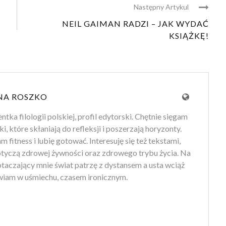
Następny Artykul
NEIL GAIMAN RADZI – JAK WYDAĆ
KSIĄŻKĘ!
NA ROSZKO
tka filologii polskiej, profil edytorski. Chętnie sięgam
ki, które skłaniają do refleksji i poszerzają horyzonty.
 fitness i lubię gotować. Interesuję się też tekstami,
otyczą zdrowej żywności oraz zdrowego trybu życia. Na
 otaczający mnie świat patrzę z dystansem a usta wciąż
iam w uśmiechu, czasem ironicznym.