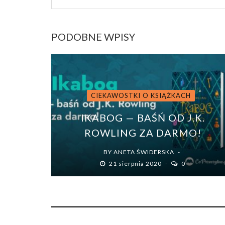
PODOBNE WPISY
CIEKAWOSTKI O KSIĄŻKACH
IKABOG — BAŚŃ OD J.K.
ROWLING ZA DARMO!
BY
ANETA ŚWIDERSKA
21 sierpnia 2020
0