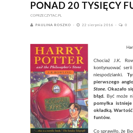
PONAD 20 TYSIĘCY 
COPRZECZYTAC.PL
PAULINA ROSZKO
22 sierpnia 2016
0
Har
Chociaż J.K. Row
kontynuować serii
niespodzianki.
Tym
pierwszego angl
Stone
. Okazało si
błąd.
Być może ni
pomyłka istniej
okładką. Wartość 
funtów.
Co sprawiło, że B