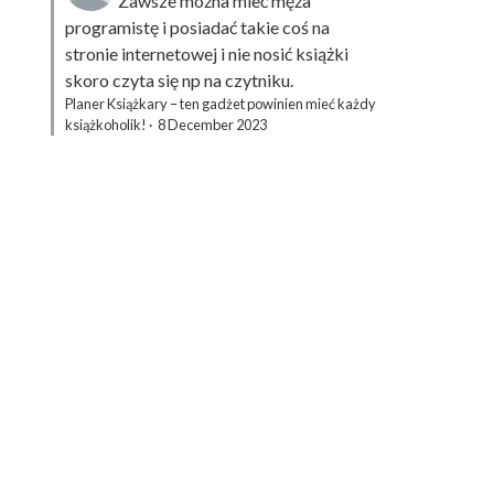
Zawsze można mieć męża
programistę i posiadać takie coś na
stronie internetowej i nie nosić książki
skoro czyta się np na czytniku.
Planer Książkary – ten gadżet powinien mieć każdy
książkoholik!
·
8 December 2023