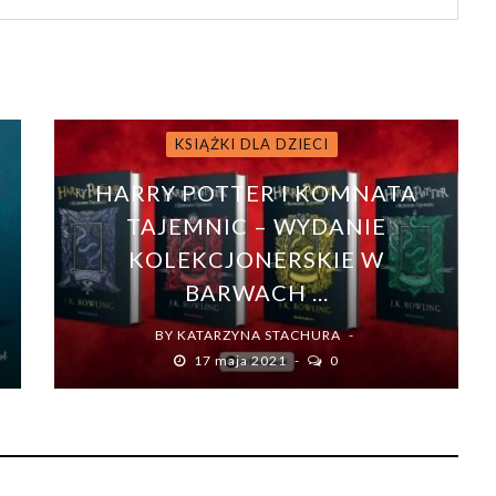
KSIĄŻKI DLA DZIECI
HARRY POTTER I KOMNATA
TAJEMNIC – WYDANIE
KOLEKCJONERSKIE W
BARWACH ...
BY
KATARZYNA STACHURA
17 maja 2021
0