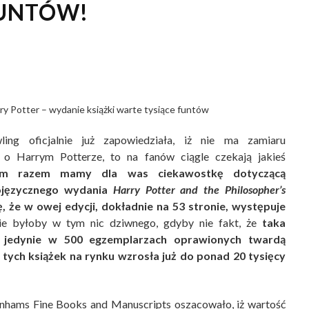
FUNTÓW!
ry Potter – wydanie książki warte tysiące funtów
ling oficjalnie już zapowiedziała, iż nie ma zamiaru
 o Harrym Potterze, to na fanów ciągle czekają jakieś
 razem mamy dla was ciekawostkę dotyczącą
ojęzycznego wydania
Harry Potter and the Philosopher’s
ę, że w owej edycji, dokładnie na 53 stronie, występuje
e byłoby w tym nic dziwnego, gdyby nie fakt, że
taka
e jedynie w 500 egzemplarzach oprawionych twardą
tych książek na rynku wzrosła już do ponad 20 tysięcy
onhams Fine Books and Manuscripts oszacowało, iż wartość