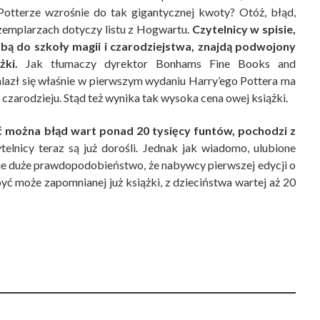
Potterze wzrośnie do tak gigantycznej kwoty? Otóż, błąd,
zemplarzach dotyczy listu z Hogwartu.
Czytelnicy w spisie,
obą do szkoły magii i czarodziejstwa, znajdą podwojony
ki.
Jak tłumaczy dyrektor Bonhams Fine Books and
nalazł się właśnie w pierwszym wydaniu Harry’ego Pottera ma
czarodzieju. Stąd też wynika tak wysoka cena owej książki.
 można błąd wart ponad 20 tysięcy funtów, pochodzi z
elnicy teraz są już dorośli. Jednak jak wiadomo, ulubione
ieje duże prawdopodobieństwo, że nabywcy pierwszej edycji o
ć może zapomnianej już książki, z dzieciństwa wartej aż 20