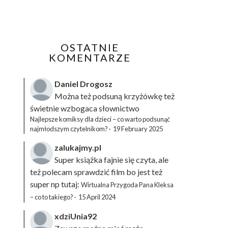
OSTATNIE
KOMENTARZE
Daniel Drogosz
Można też podsuną
krzyżówkę
też
świetnie wzbogaca słownictwo
Najlepsze komiksy dla dzieci – co warto podsunąć
najmłodszym czytelnikom?
·
19 February 2025
zalukajmy.pl
Super książka fajnie się czyta, ale
też polecam sprawdzić film bo jest też
super np tutaj:
Wirtualna Przygoda Pana Kleksa
– co to takiego?
·
15 April 2024
xdziUnia92