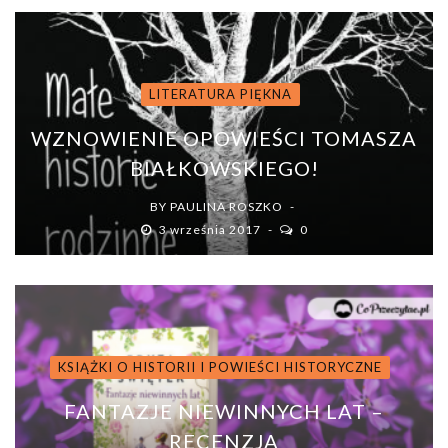
LITERATURA PIĘKNA
WZNOWIENIE OPOWIEŚCI TOMASZA
BIAŁKOWSKIEGO!
BY
PAULINA ROSZKO
3 września 2017
0
KSIĄŻKI O HISTORII I POWIEŚCI HISTORYCZNE
FANTAZJE NIEWINNYCH LAT –
RECENZJA