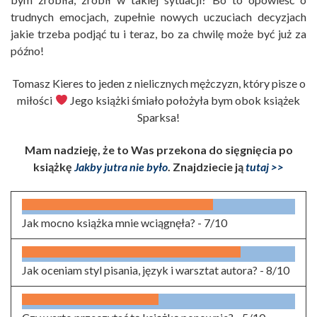
trudnych emocjach, zupełnie nowych uczuciach decyzjach
jakie trzeba podjąć tu i teraz, bo za chwilę może być już za
późno!
Tomasz Kieres to jeden z nielicznych mężczyzn, który pisze o
miłości
Jego książki śmiało położyła bym obok książek
Sparksa!
Mam nadzieję, że to Was przekona do sięgnięcia po
książkę
Jakby jutra nie było
. Znajdziecie ją
tutaj >>
Jak mocno książka mnie wciągnęła? -
7/10
Jak oceniam styl pisania, język i warsztat autora? -
8/10