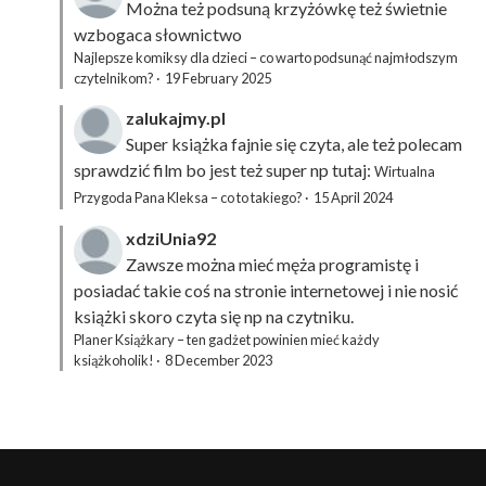
Można też podsuną
krzyżówkę
też świetnie
wzbogaca słownictwo
Najlepsze komiksy dla dzieci – co warto podsunąć najmłodszym
czytelnikom?
·
19 February 2025
zalukajmy.pl
Super książka fajnie się czyta, ale też polecam
sprawdzić film bo jest też super np tutaj:
Wirtualna
Przygoda Pana Kleksa – co to takiego?
·
15 April 2024
xdziUnia92
Zawsze można mieć męża programistę i
posiadać takie coś na stronie internetowej i nie nosić
książki skoro czyta się np na czytniku.
Planer Książkary – ten gadżet powinien mieć każdy
książkoholik!
·
8 December 2023