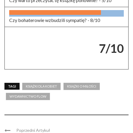
Czy warto przeczytać tę książkę ponownie? -
5/10
Czy bohaterowie wzbudzili sympatię? -
8/10
7/10
TAGI
KSIĄŻKI DLA KOBIET
KSIĄŻKI O MIŁOŚCI
WYDAWNICTWO FLOW
Poprzedni Artykuł