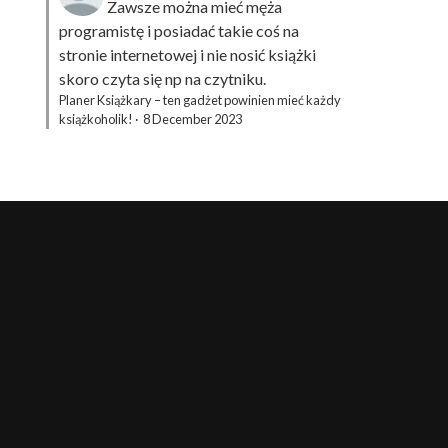
Zawsze można mieć męża
programistę i posiadać takie coś na
stronie internetowej i nie nosić książki
skoro czyta się np na czytniku.
Planer Książkary – ten gadżet powinien mieć każdy
książkoholik!
·
8 December 2023