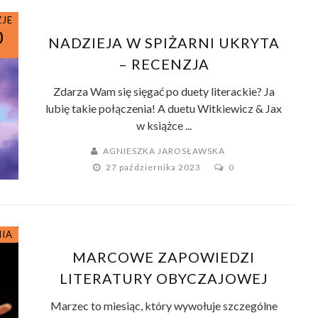
ZJE
0
NADZIEJA W SPIŻARNI UKRYTA
– RECENZJA
Zdarza Wam się sięgać po duety literackie? Ja
lubię takie połączenia! A duetu Witkiewicz & Jax
w książce ...
AGNIESZKA JAROSŁAWSKA
27 października 2023
0
NIA
MARCOWE ZAPOWIEDZI
LITERATURY OBYCZAJOWEJ
Marzec to miesiąc, który wywołuje szczególne