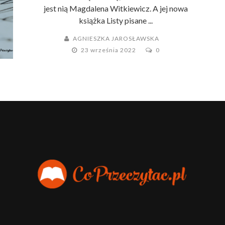
jest nią Magdalena Witkiewicz. A jej nowa
książka Listy pisane ...
AGNIESZKA JAROSŁAWSKA
23 września 2022
0