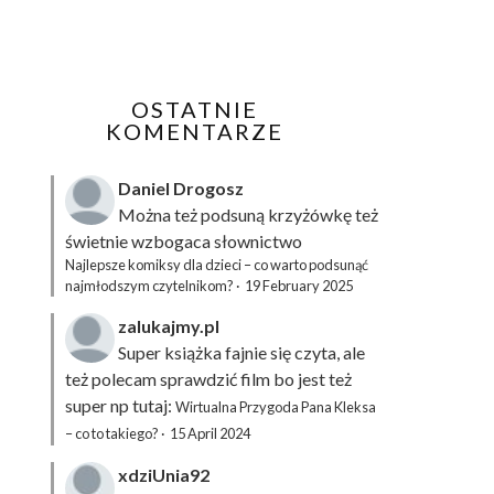
OSTATNIE
KOMENTARZE
Daniel Drogosz
Można też podsuną
krzyżówkę
też
świetnie wzbogaca słownictwo
Najlepsze komiksy dla dzieci – co warto podsunąć
najmłodszym czytelnikom?
·
19 February 2025
zalukajmy.pl
Super książka fajnie się czyta, ale
też polecam sprawdzić film bo jest też
super np tutaj:
Wirtualna Przygoda Pana Kleksa
– co to takiego?
·
15 April 2024
xdziUnia92