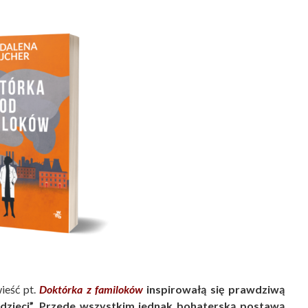
ieść pt.
Doktórka z familoków
inspirowałą się prawdziwą
ch dzieci”. Przede wszystkim jednak bohaterską postawą