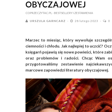
OBYCZAJOWEJ
COPRZECZYTAC.PL
- BESTSELLERY I ZESTAWIENIA
URSZULA GARNCARZ
28 lutego 2023
0
Marzec to miesiąc, który wywołuje szczególn
ciemności i chłodu. Jak najlepiej to uczcić? O
księgarń pojawią się nowe powieści, które zab
oraz problemów i radości. Chcąc Wam oszc
przygotowaliśmy zestawienie najciekawszy
marcowe zapowiedzi literatury obyczajowej.