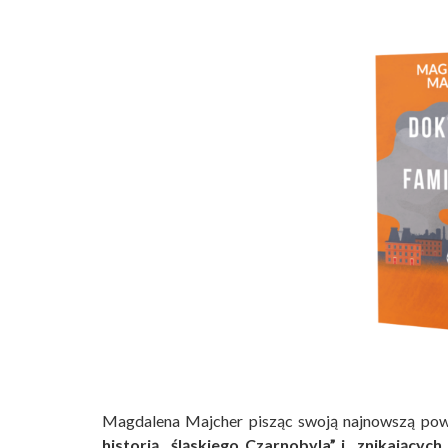
Magdalena Majcher pisząc swoją najnowszą pow
historią „śląskiego Czarnobyla” i „znikający