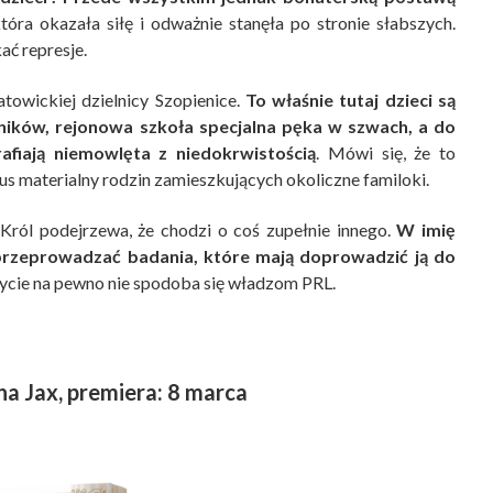
która okazała siłę i odważnie stanęła po stronie słabszych.
ać represje.
atowickiej dzielnicy Szopienice.
To właśnie tutaj dzieci są
śników, rejonowa szkoła specjalna pęka w szwach, a do
rafiają niemowlęta z niedokrwistością
. Mówi się, że to
us materialny rodzin zamieszkujących okoliczne familoki.
ról podejrzewa, że chodzi o coś zupełnie innego.
W imię
 przeprowadzać badania, które mają doprowadzić ją do
dkrycie na pewno nie spodoba się władzom PRL.
na Jax, premiera: 8 marca