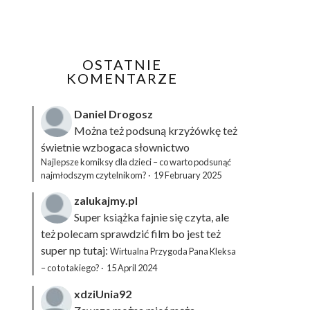
OSTATNIE
KOMENTARZE
Daniel Drogosz
Można też podsuną
krzyżówkę
też
świetnie wzbogaca słownictwo
Najlepsze komiksy dla dzieci – co warto podsunąć
najmłodszym czytelnikom?
·
19 February 2025
zalukajmy.pl
Super książka fajnie się czyta, ale
też polecam sprawdzić film bo jest też
super np tutaj:
Wirtualna Przygoda Pana Kleksa
– co to takiego?
·
15 April 2024
xdziUnia92