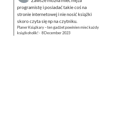
Zawsze można mieć męża
programistę i posiadać takie coś na
stronie internetowej i nie nosić książki
skoro czyta się np na czytniku.
Planer Książkary – ten gadżet powinien mieć każdy
książkoholik!
·
8 December 2023