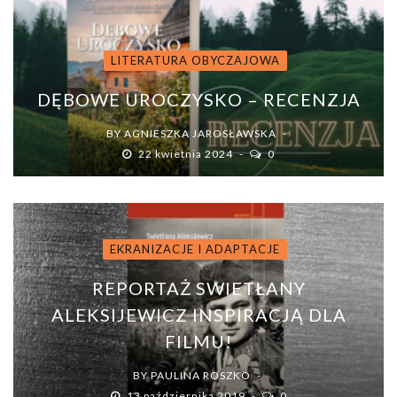
LITERATURA OBYCZAJOWA
DĘBOWE UROCZYSKO – RECENZJA
BY
AGNIESZKA JAROSŁAWSKA
22 kwietnia 2024
0
EKRANIZACJE I ADAPTACJE
REPORTAŻ SWIETŁANY
ALEKSIJEWICZ INSPIRACJĄ DLA
FILMU!
BY
PAULINA ROSZKO
13 października 2019
0