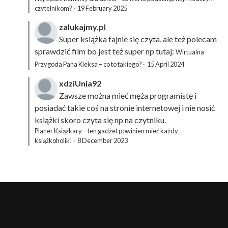
czytelnikom?
·
19 February 2025
zalukajmy.pl
Super książka fajnie się czyta, ale też polecam
sprawdzić film bo jest też super np tutaj:
Wirtualna
Przygoda Pana Kleksa – co to takiego?
·
15 April 2024
xdziUnia92
Zawsze można mieć męża programistę i
posiadać takie coś na stronie internetowej i nie nosić
książki skoro czyta się np na czytniku.
Planer Książkary – ten gadżet powinien mieć każdy
książkoholik!
·
8 December 2023