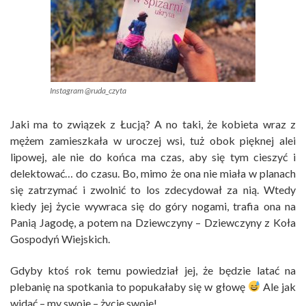
Instagram @ruda_czyta
Jaki ma to związek z Łucją? A no taki, że kobieta wraz z
mężem zamieszkała w uroczej wsi, tuż obok pięknej alei
lipowej, ale nie do końca ma czas, aby się tym cieszyć i
delektować… do czasu. Bo, mimo że ona nie miała w planach
się zatrzymać i zwolnić to los zdecydował za nią. Wtedy
kiedy jej życie wywraca się do góry nogami, trafia ona na
Panią Jagodę, a potem na Dziewczyny – Dziewczyny z Koła
Gospodyń Wiejskich.
Gdyby ktoś rok temu powiedział jej, że będzie latać na
plebanię na spotkania to popukałaby się w głowę
Ale jak
widać – my swoje – życie swoje!