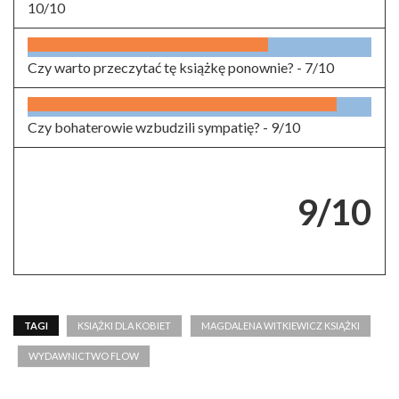
10/10
Czy warto przeczytać tę książkę ponownie? -
7/10
Czy bohaterowie wzbudzili sympatię? -
9/10
9/10
TAGI
KSIĄŻKI DLA KOBIET
MAGDALENA WITKIEWICZ KSIĄŻKI
WYDAWNICTWO FLOW