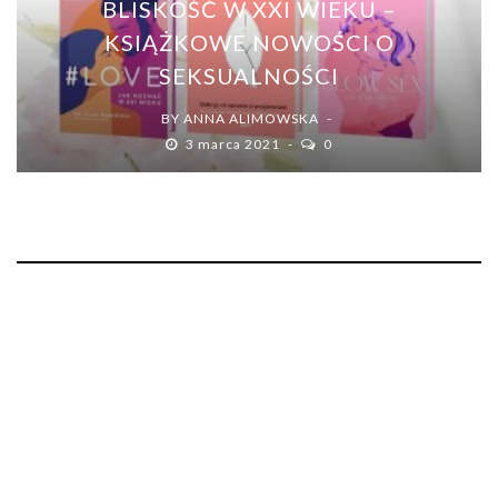
BLISKOŚĆ W XXI WIEKU –
KSIĄŻKOWE NOWOŚCI O
SEKSUALNOŚCI
BY
ANNA ALIMOWSKA
3 marca 2021
0