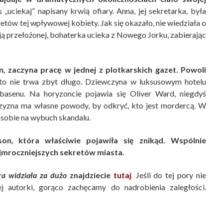
„uciekaj” napisany krwią ofiary. Anna, jej sekretarka, była
kretów tej wpływowej kobiety. Jak się okazało, nie wiedziała o
ją przełożonej, bohaterka ucieka z Nowego Jorku, zabierając
n, zaczyna pracę w jednej z plotkarskich gazet. Powoli
to nie trwa zbyt długo. Dziewczyna w luksusowym hotelu
basenu. Na horyzoncie pojawia się Oliver Ward, niegdyś
żczyzna ma własne powody, by odkryć, kto jest mordercą. W
ć sobie na wybuch skandalu.
on, która właściwie pojawiła się znikąd. Wspólnie
jmroczniejszych sekretów miasta.
ra widziała za dużo
znajdziecie
tutaj
.
Jeśli do tej pory nie
ej autorki, gorąco zachęcamy do nadrobienia zaległości.