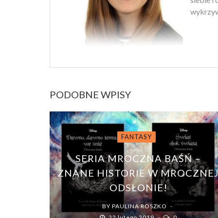
wykrzyw
PODOBNE WPISY
FANTASY
SERIA MROCZNA BAŚŃ –
ZNANE HISTORIE W MROCZNE
ODSŁONIE!
BY
PAULINA ROSZKO
22 lutego 2019
0