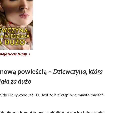
najdziecie tutaj>>
 nową powieścią –
Dziewczyna, która
iała za dużo
 do Hollywood lat 30.. Jest to niewątpliwie miasto marzeń,
jduje w dramatycznych okolicznościach ciało swojej