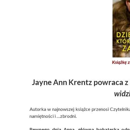
Książkę z
Jayne Ann Krentz powraca z
widz
Autorka w najnowszej książce przenosi Czytelnika
namiętności i …zbrodni.
Pewnego dnia Anna, główna bohaterka odna