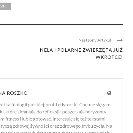
CZNE
Następny Artykul
NELA I POLARNE ZWIERZĘTA JUŻ
WKRÓTCE!
NA ROSZKO
tka filologii polskiej, profil edytorski. Chętnie sięgam
ki, które skłaniają do refleksji i poszerzają horyzonty.
 fitness i lubię gotować. Interesuję się też tekstami,
otyczą zdrowej żywności oraz zdrowego trybu życia. Na
 otaczający mnie świat patrzę z dystansem a usta wciąż