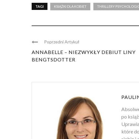
TAGI
KSIĄŻKI DLA KOBIET
THRILLERY PSYCHOLOGI
Poprzedni Artykuł
ANNABELLE – NIEZWYKŁY DEBIUT LINY
BENGTSDOTTER
PAULI
Absolwen
po książ
Uprawiam
które d
siebie i