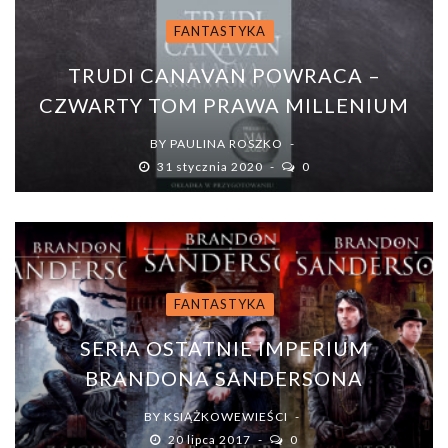
FANTASTYKA
TRUDI CANAVAN POWRACA –
CZWARTY TOM PRAWA MILLENIUM
BY
PAULINA ROSZKO
31 stycznia 2020
0
FANTASTYKA
SERIA OSTATNIE IMPERIUM
BRANDONA SANDERSONA
BY
KSIĄŻKOWEWIEŚCI
20 lipca 2017
0