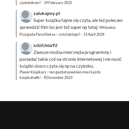
czytelnikom?
·
19 February 2025
zalukajmy.pl
Super książka fajnie się czyta, ale też polecam
sprawdzić film bo jest też super np tutaj:
Wirtualna
Przygoda Pana Kleksa – co to takiego?
·
15 April 2024
xdziUnia92
Zawsze można mieć męża programistę i
posiadać takie coś na stronie internetowej i nie nosić
książki skoro czyta się np na czytniku.
Planer Książkary – ten gadżet powinien mieć każdy
książkoholik!
·
8 December 2023