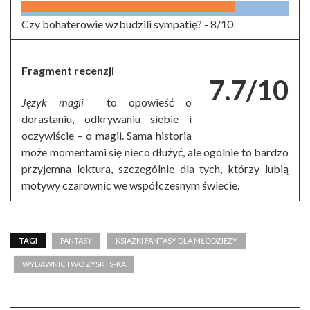
Czy bohaterowie wzbudzili sympatię? -
8/10
Fragment recenzji
7.7/10
Język magii
to opowieść o
dorastaniu, odkrywaniu siebie i
oczywiście – o magii. Sama historia
może momentami się nieco dłużyć, ale ogólnie to bardzo
przyjemna lektura, szczególnie dla tych, którzy lubią
motywy czarownic we współczesnym świecie.
TAGI
FANTASY
KSIĄŻKI FANTASY DLA MŁODZIEŻY
WYDAWNICTWO ZYSK I S-KA