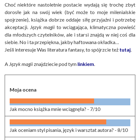
Choć niektóre nastoletnie postacie wydają się trochę zbyt
dorosłe jak na swój wiek (być może to moje milenialskie
spojrzenie), książka dobrze oddaje siłę przyjaźni i potrzebę
akceptacji.
Język magii
to wciągająca, klimatyczna powieść
dla młodszych czytelników, ale i starsi znajdą w niej coś dla
siebie. No i ta przepiękna, jakby haftowana okładka…
Jeśli interesuje Was literatura fantasy, to spójrzcie też
tutaj
.
A
Język magii
znajdziecie pod tym
linkiem
.
Moja ocena
Jak mocno książka mnie wciągnęła? -
7/10
Jak oceniam styl pisania, język i warsztat autora? -
8/10