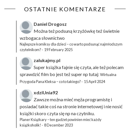
OSTATNIE KOMENTARZE
Daniel Drogosz
Można też podsuną
krzyżówkę
też świetnie
wzbogaca słownictwo
Najlepsze komiksy dla dzieci – co warto podsunąć najmłodszym
czytelnikom?
·
19 February 2025
zalukajmy.pl
Super książka fajnie się czyta, ale też polecam
sprawdzić film bo jest też super np tutaj:
Wirtualna
Przygoda Pana Kleksa – co to takiego?
·
15 April 2024
xdziUnia92
Zawsze można mieć męża programistę i
posiadać takie coś na stronie internetowej i nie nosić
książki skoro czyta się np na czytniku.
Planer Książkary – ten gadżet powinien mieć każdy
książkoholik!
·
8 December 2023