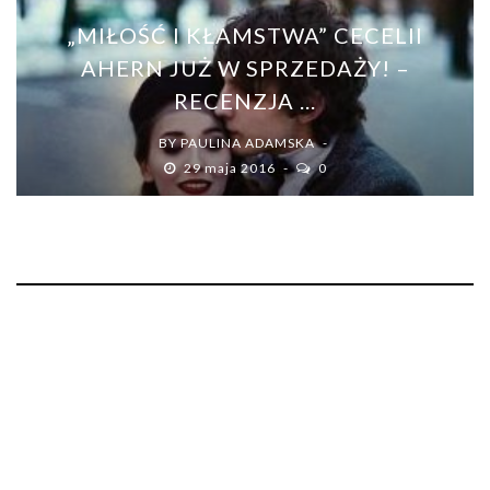
„MIŁOŚĆ I KŁAMSTWA” CECELII
AHERN JUŻ W SPRZEDAŻY! –
RECENZJA ...
BY
PAULINA ADAMSKA
29 maja 2016
0