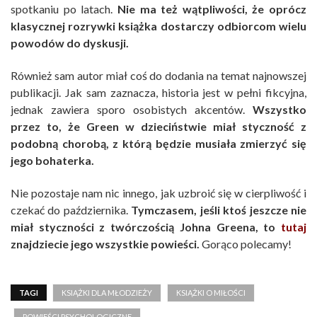
spotkaniu po latach.
Nie ma też wątpliwości, że oprócz
klasycznej rozrywki książka dostarczy odbiorcom wielu
powodów do dyskusji.
Również sam autor miał coś do dodania na temat najnowszej
publikacji. Jak sam zaznacza, historia jest w pełni fikcyjna,
jednak zawiera sporo osobistych akcentów.
Wszystko
przez to, że Green w dzieciństwie miał styczność z
podobną chorobą, z którą będzie musiała zmierzyć się
jego bohaterka.
Nie pozostaje nam nic innego, jak uzbroić się w cierpliwość i
czekać do października.
Tymczasem, jeśli ktoś jeszcze nie
miał styczności z twórczością Johna Greena, to
tutaj
znajdziecie jego wszystkie powieści.
Gorąco polecamy!
TAGI
KSIĄŻKI DLA MŁODZIEŻY
KSIĄŻKI O MIŁOŚCI
POWIEŚCI PSYCHOLOGICZNE