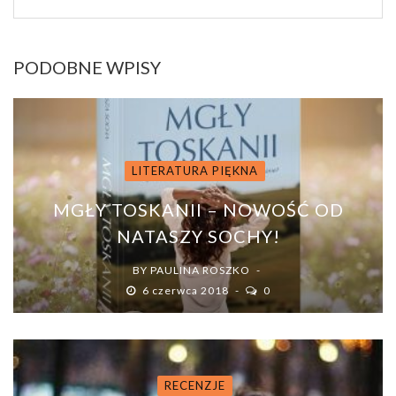
PODOBNE WPISY
LITERATURA PIĘKNA
MGŁY TOSKANII – NOWOŚĆ OD
NATASZY SOCHY!
BY
PAULINA ROSZKO
6 czerwca 2018
0
RECENZJE