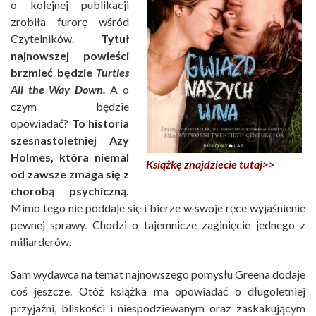
o kolejnej publikacji
zrobiła furorę wśród
Czytelników.
Tytuł
najnowszej powieści
brzmieć będzie
Turtles
All the Way Down
.
A o
czym będzie
opowiadać?
To historia
szesnastoletniej Azy
Holmes, która niemal
Książkę znajdziecie tutaj>>
od zawsze zmaga się z
chorobą psychiczną.
Mimo tego nie poddaje się i bierze w swoje ręce wyjaśnienie
pewnej sprawy. Chodzi o tajemnicze zaginięcie jednego z
miliarderów.
Sam wydawca na temat najnowszego pomysłu Greena dodaje
coś jeszcze. Otóż książka ma opowiadać o długoletniej
przyjaźni, bliskości i niespodziewanym oraz zaskakującym