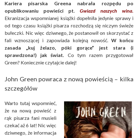
Kariera pisarska Greena nabrała rozpędu po
opublikowaniu powieści pt.
Gwiazd naszych wina
.
Ekranizacja wspomnianej książki dopełniła jedynie sprawy i
od tego czasu książki pisarza rozchodzą się niczym świeże
bułeczki. Nic więc dziwnego, że postanowił on skorzystać z
fali wznoszącej i zapowiada kolejną nowość.
W końcu
zasada „kuj żelazo, póki gorące” jest stara (i
sprawdzona!) jak świat.
Co tym razem przygotował
Green? Koniecznie czytajcie dalej!
John Green powraca z nową powieścią – kilka
szczegółów
Warto tutaj wspomnieć,
że na nową powieść z
rąk pisarza fani musieli
czekać aż 6 lat! Nic więc
dziwnego, że informacja