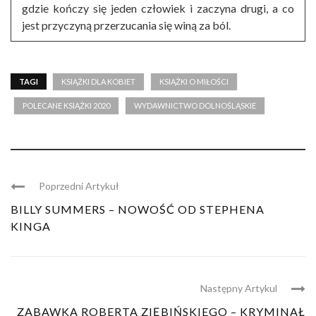
gdzie kończy się jeden człowiek i zaczyna drugi, a co
jest przyczyną przerzucania się winą za ból.
TAGI
KSIĄŻKI DLA KOBIET
KSIĄŻKI O MIŁOŚCI
POLECANE KSIĄŻKI 2020
WYDAWNICTWO DOLNOŚLĄSKIE
Poprzedni Artykuł
BILLY SUMMERS – NOWOŚĆ OD STEPHENA
KINGA
Następny Artykul
ZABAWKA ROBERTA ZIĘBIŃSKIEGO – KRYMINAŁ