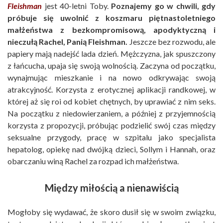
Fleishman
jest 40-letni Toby.
Poznajemy go w chwili, gdy
próbuje się uwolnić z koszmaru piętnastoletniego
małżeństwa z bezkompromisową, apodyktyczną i
nieczułą Rachel, Panią Fleishman.
Jeszcze bez rozwodu, ale
papiery mają nadejść lada dzień. Mężczyzna, jak spuszczony
z łańcucha, upaja się swoją wolnością. Zaczyna od początku,
wynajmując mieszkanie i na nowo odkrywając swoją
atrakcyjność. Korzysta z erotycznej aplikacji randkowej, w
której aż się roi od kobiet chętnych, by uprawiać z nim seks.
Na początku z niedowierzaniem, a później z przyjemnością
korzysta z propozycji, próbując podzielić swój czas między
seksualne przygody, pracę w szpitalu jako specjalista
hepatolog, opiekę nad dwójką dzieci, Sollym i Hannah, oraz
obarczaniu winą Rachel za rozpad ich małżeństwa.
Między miłością a nienawiścią
Mogłoby się wydawać, że skoro dusił się w swoim związku,