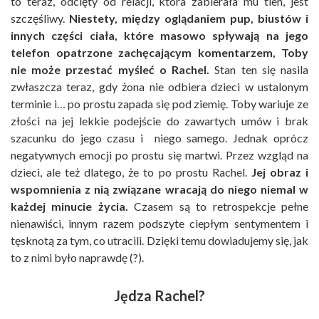
to teraz, odcięty od relacji, która zabierała mu tlen, jest
szczęśliwy.
Niestety, między oglądaniem pup, biustów i
innych części ciała, które masowo spływają na jego
telefon opatrzone zachęcającym komentarzem, Toby
nie może przestać myśleć o Rachel.
Stan ten się nasila
zwłaszcza teraz, gdy żona nie odbiera dzieci w ustalonym
terminie i… po prostu zapada się pod ziemię. Toby wariuje ze
złości na jej lekkie podejście do zawartych umów i brak
szacunku do jego czasu i niego samego. Jednak oprócz
negatywnych emocji po prostu się martwi. Przez wzgląd na
dzieci, ale też dlatego, że to po prostu Rachel.
Jej obraz i
wspomnienia z nią związane wracają do niego niemal w
każdej minucie życia.
Czasem są to retrospekcje pełne
nienawiści, innym razem podszyte ciepłym sentymentem i
tęsknotą za tym, co utracili. Dzięki temu dowiadujemy się, jak
to z nimi było naprawdę (?).
Jędza Rachel?