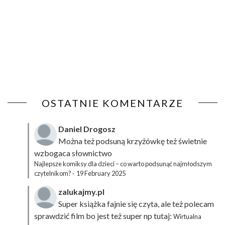
OSTATNIE KOMENTARZE
Daniel Drogosz
Można też podsuną
krzyżówkę
też świetnie
wzbogaca słownictwo
Najlepsze komiksy dla dzieci – co warto podsunąć najmłodszym
czytelnikom?
·
19 February 2025
zalukajmy.pl
Super książka fajnie się czyta, ale też polecam
sprawdzić film bo jest też super np tutaj:
Wirtualna