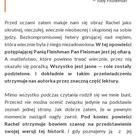
~ Toby Flisheman
Przed oczami zatem maluje nam się obraz Rachel jako
okrutnej, nieczułej, wiecznie nieobecnej i skupionej na sobie
jędzy. Bezkompromisowej hetery górującej nad mężem,
która wiecznie była z niego niezadowolona.
W tej opowieści
potępiającej Panią Fleishman Pan Fleisman jest jej ofiarą.
A małżeństwo, które powinno trwać wiecznie, przez nią
okazało się porażką.
Wszystko jest jasne — role zostały
podzielone. I dokładnie w takim przeświadczeniu
utrzymuje nas autorka przez znaczną część lektury.
Mimo wszystko podczas czytania rodził się we mnie bunt.
Przecież nie można ocenić związku jedynie na podstawie
zeznań jednej strony. Jak dobrze zatem, że w pewnym
momencie nastąpił nagły zwrot.
Pod koniec powieści
Rachel otrzymuje bowiem szansę na przedstawienie
swojej wersji tej historii
. I gdy poznajemy ją z jej