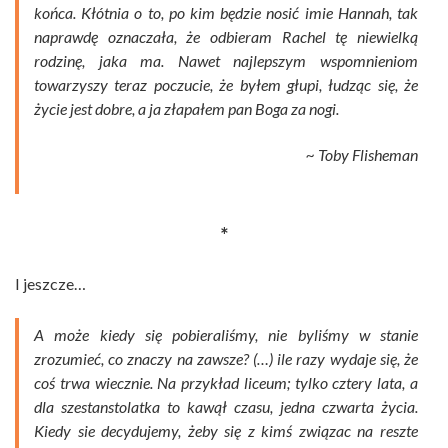
końca. Kłótnia o to, po kim będzie nosić imie Hannah, tak
naprawdę oznaczała, że odbieram Rachel tę niewielką
rodzinę, jaka ma. Nawet najlepszym wspomnieniom
towarzyszy teraz poczucie, że byłem głupi, łudząc się, że
życie jest dobre, a ja złapałem pan Boga za nogi.
~ Toby Flisheman
*
I jeszcze…
A może kiedy się pobieraliśmy, nie byliśmy w stanie
zrozumieć, co znaczy na zawsze? (…) ile razy wydaje się, że
coś trwa wiecznie. Na przykład liceum; tylko cztery lata, a
dla szestanstolatka to kawął czasu, jedna czwarta życia.
Kiedy sie decydujemy, żeby się z kimś związac na reszte