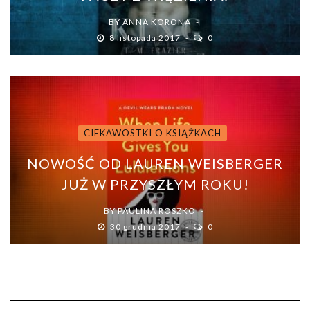
BY
ANNA KORONA
8 listopada 2017
0
CIEKAWOSTKI O KSIĄŻKACH
NOWOŚĆ OD LAUREN WEISBERGER
JUŻ W PRZYSZŁYM ROKU!
BY
PAULINA ROSZKO
30 grudnia 2017
0