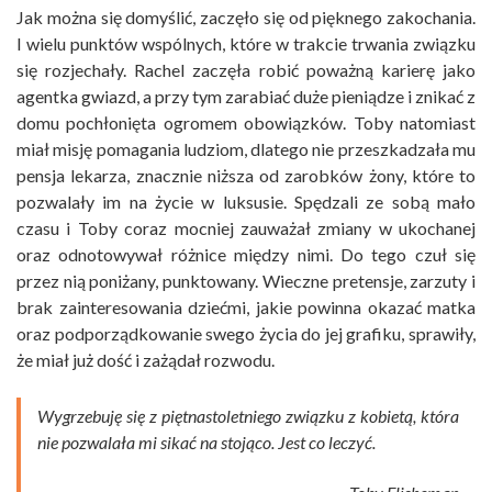
Jak można się domyślić, zaczęło się od pięknego zakochania.
I wielu punktów wspólnych, które w trakcie trwania związku
się rozjechały. Rachel zaczęła robić poważną karierę jako
agentka gwiazd, a przy tym zarabiać duże pieniądze i znikać z
domu pochłonięta ogromem obowiązków. Toby natomiast
miał misję pomagania ludziom, dlatego nie przeszkadzała mu
pensja lekarza, znacznie niższa od zarobków żony, które to
pozwalały im na życie w luksusie. Spędzali ze sobą mało
czasu i Toby coraz mocniej zauważał zmiany w ukochanej
oraz odnotowywał różnice między nimi. Do tego czuł się
przez nią poniżany, punktowany. Wieczne pretensje, zarzuty i
brak zainteresowania dziećmi, jakie powinna okazać matka
oraz podporządkowanie swego życia do jej grafiku, sprawiły,
że miał już dość i zażądał rozwodu.
Wygrzebuję się z piętnastoletniego związku z kobietą, która
nie pozwalała mi sikać na stojąco. Jest co leczyć.