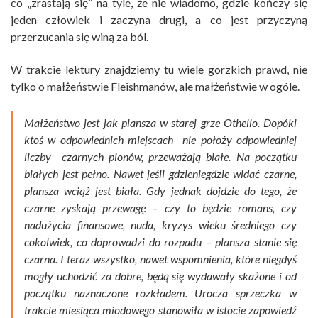
co „zrastają się” na tyle, że nie wiadomo, gdzie kończy się
jeden człowiek i zaczyna drugi, a co jest przyczyną
przerzucania się winą za ból.
W trakcie lektury znajdziemy tu wiele gorzkich prawd, nie
tylko o małżeństwie Fleishmanów, ale małżeństwie w ogóle.
Małżeństwo jest jak plansza w starej grze Othello. Dopóki
ktoś w odpowiednich miejscach nie położy odpowiedniej
liczby czarnych pionów, przeważają białe. Na początku
białych jest pełno. Nawet jeśli gdzieniegdzie widać czarne,
plansza wciąż jest biała. Gdy jednak dojdzie do tego, że
czarne zyskają przewagę – czy to będzie romans, czy
nadużycia finansowe, nuda, kryzys wieku średniego czy
cokolwiek, co doprowadzi do rozpadu – plansza stanie się
czarna. I teraz wszystko, nawet wspomnienia, które niegdyś
mogły uchodzić za dobre, będą się wydawały skażone i od
początku naznaczone rozkładem. Urocza sprzeczka w
trakcie miesiąca miodowego stanowiła w istocie zapowiedź