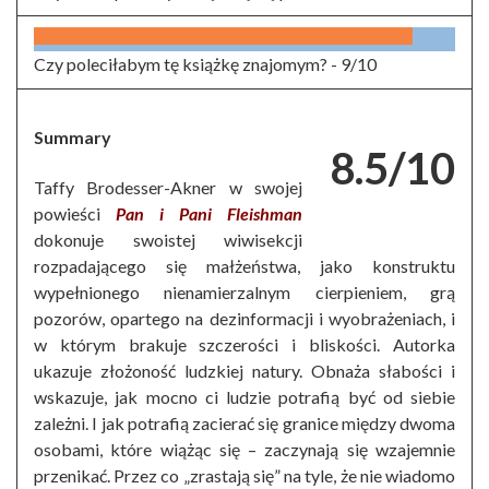
Czy poleciłabym tę książkę znajomym? -
9/10
Summary
8.5/10
Taffy Brodesser-Akner w swojej
powieści
Pan i Pani Fleishman
dokonuje swoistej wiwisekcji
rozpadającego się małżeństwa, jako konstruktu
wypełnionego nienamierzalnym cierpieniem, grą
pozorów, opartego na dezinformacji i wyobrażeniach, i
w którym brakuje szczerości i bliskości. Autorka
ukazuje złożoność ludzkiej natury. Obnaża słabości i
wskazuje, jak mocno ci ludzie potrafią być od siebie
zależni. I jak potrafią zacierać się granice między dwoma
osobami, które wiążąc się – zaczynają się wzajemnie
przenikać. Przez co „zrastają się” na tyle, że nie wiadomo