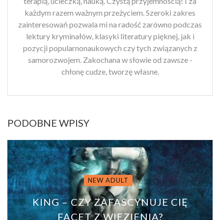
terapią, ucieczką, nauką. Czystą przyjemnością! I za
każdym razem ważnym przeżyciem. Szeroki zakres
zainteresowań pozwala mi na radość zarówno podczas
lektury kryminałów, klasyki literatury pięknej, jak i
pozycji popularnonaukowych czy tych związanych z
samorozwojem. Zakochana w słowie od zawsze -
chłonę cudze, tworzę własne.
PODOBNE WPISY
NEW ADULT
KING – CZY ZAFASCYNUJE CIĘ
FACET Z WIĘZIENIA?