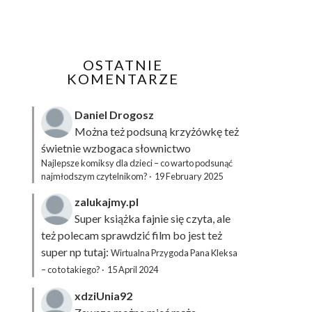
OSTATNIE
KOMENTARZE
Daniel Drogosz
Można też podsuną
krzyżówkę
też
świetnie wzbogaca słownictwo
Najlepsze komiksy dla dzieci – co warto podsunąć
najmłodszym czytelnikom?
·
19 February 2025
zalukajmy.pl
Super książka fajnie się czyta, ale
też polecam sprawdzić film bo jest też
super np tutaj:
Wirtualna Przygoda Pana Kleksa
– co to takiego?
·
15 April 2024
xdziUnia92