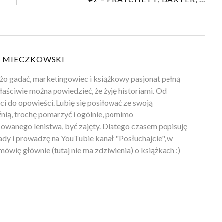
 MIECZKOWSKI
użo gadać, marketingowiec i książkowy pasjonat pełną
aściwie można powiedzieć, że żyję historiami. Od
i do opowieści. Lubię się posiłować ze swoją
nią, trochę pomarzyć i ogólnie, pomimo
owanego lenistwa, być zajęty. Dlatego czasem popisuję
ady i prowadzę na YouTubie kanał "Posłuchajcie", w
ówię głównie (tutaj nie ma zdziwienia) o książkach :)