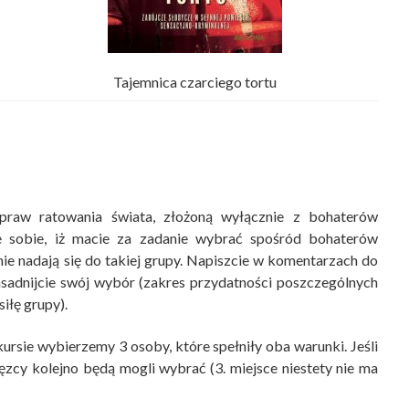
Tajemnica czarciego tortu
spraw ratowania świata, złożoną wyłącznie z bohaterów
ie sobie, iż macie za zadanie wybrać spośród bohaterów
ie nadają się do takiej grupy. Napiszcie w komentarzach do
asadnijcie swój wybór (zakres przydatności poszczególnych
iłę grupy).
rsie wybierzemy 3 osoby, które spełniły oba warunki. Jeśli
ięzcy kolejno będą mogli wybrać (3. miejsce niestety nie ma