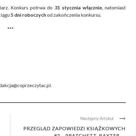
tarz. Konkurs potrwa do
31 stycznia włącznie
, natomiast
ciągu
5 dni roboczych
od zakończenia konkursu.
***
dakcja@coprzeczytac.pl
.
Następny Artykul
PRZEGLĄD ZAPOWIEDZI KSIĄŻKOWYCH
#2 – PRATCHETT, BAXTER, ...