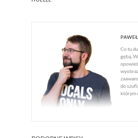
PAWEŁ
Co tu d
gębą. Wł
opowieśc
wyobraź
zaawans
do szufl
którym m