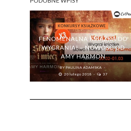
PODOBNE WPISY
KONKURSY KSIĄŻKOWE
FENOMENALNA KSIĄŻKA DO
WYGRANIA! – NOWOŚĆ OD
AMY HARMON
BY
PAULINA ADAMSKA
20 lutego 2018
37