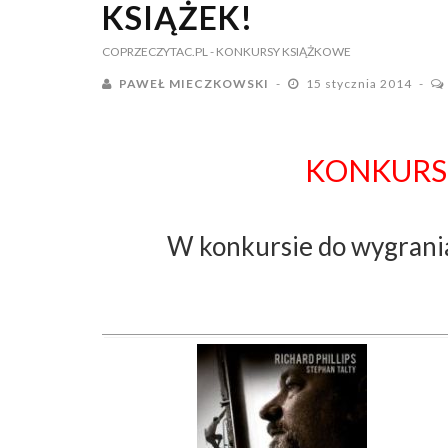
KSIĄŻEK!
COPRZECZYTAC.PL
- KONKURSY KSIĄŻKOWE
PAWEŁ MIECZKOWSKI
15 stycznia 2014
KONKURS
W konkursie do wygrania 