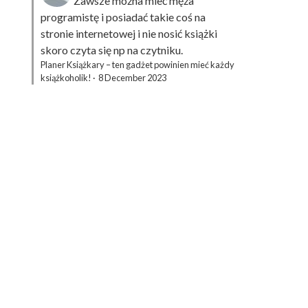
Zawsze można mieć męża
programistę i posiadać takie coś na
stronie internetowej i nie nosić książki
skoro czyta się np na czytniku.
Planer Książkary – ten gadżet powinien mieć każdy
książkoholik!
·
8 December 2023