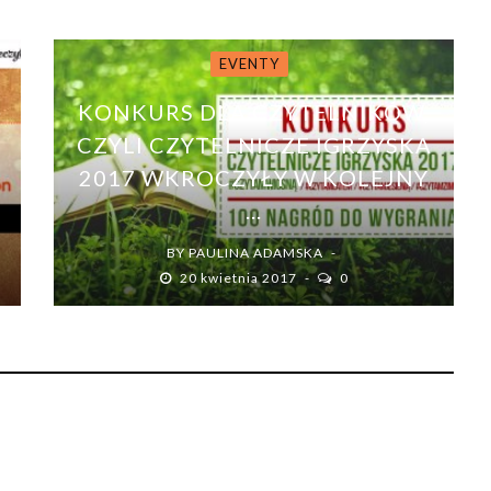
EVENTY
KONKURS DLA CZYTELNIKÓW,
CZYLI CZYTELNICZE IGRZYSKA
2017 WKROCZYŁY W KOLEJNY
...
BY
PAULINA ADAMSKA
20 kwietnia 2017
0