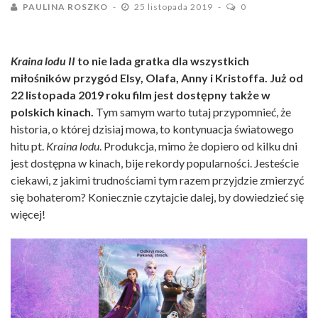
PAULINA ROSZKO
25 listopada 2019
0
Kraina lodu II
to nie lada gratka dla wszystkich
miłośników przygód Elsy, Olafa, Anny i Kristoffa. Już od
22 listopada 2019 roku film jest dostępny także w
polskich kinach.
Tym samym warto tutaj przypomnieć, że
historia, o której dzisiaj mowa, to kontynuacja światowego
hitu pt.
Kraina lodu
. Produkcja, mimo że dopiero od kilku dni
jest dostępna w kinach, bije rekordy popularności. Jesteście
ciekawi, z jakimi trudnościami tym razem przyjdzie zmierzyć
się bohaterom? Koniecznie czytajcie dalej, by dowiedzieć się
więcej!