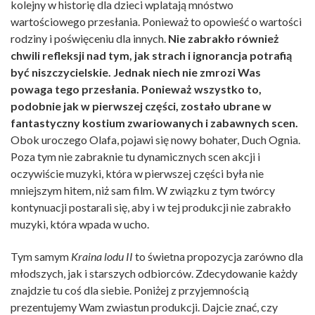
kolejny w historię dla dzieci wplatają mnóstwo
wartościowego przesłania. Ponieważ to opowieść o wartości
rodziny i poświęceniu dla innych.
Nie zabrakło również
chwili refleksji nad tym, jak strach i ignorancja potrafią
być niszczycielskie. Jednak niech nie zmrozi Was
powaga tego przesłania. Ponieważ wszystko to,
podobnie jak w pierwszej części, zostało ubrane w
fantastyczny kostium zwariowanych i zabawnych scen.
Obok uroczego Olafa, pojawi się nowy bohater, Duch Ognia.
Poza tym nie zabraknie tu dynamicznych scen akcji i
oczywiście muzyki, która w pierwszej części była nie
mniejszym hitem, niż sam film. W związku z tym twórcy
kontynuacji postarali się, aby i w tej produkcji nie zabrakło
muzyki, która wpada w ucho.
Tym samym
Kraina lodu II
to świetna propozycja zarówno dla
młodszych, jak i starszych odbiorców. Zdecydowanie każdy
znajdzie tu coś dla siebie. Poniżej z przyjemnością
prezentujemy Wam zwiastun produkcji. Dajcie znać, czy