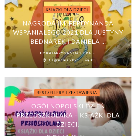
KSIĄŻKI DLA DZIECI
NAGRODA IM. FERDYNANDA
WSPANIAŁEGO 2021 DLA JUSTYNY
BEDNAREK I DANIELA ...
BY
KATARZYNA STACHURA
13 grudnia 2021
0
BESTSELLERY I ZESTAWIENIA
OGÓLNOPOLSKI DZIEŃ
PRZEDSZKOLAKA – KSIĄŻKI DLA
DZIECI!
BY
PAULINA ROSZKO