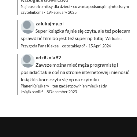
Najlepsze komiksy dla dzieci – co warto podsunąć najmłodszym
czytelnikom?
·
19 February 2025
zalukajmy.pl
Super książka fajnie się czyta, ale też polecam
sprawdzić film bo jest też super np tutaj:
Wirtualna
Przygoda Pana Kleksa – co to takiego?
·
15 April 2024
xdziUnia92
Zawsze można mieć męża programistę i
posiadać takie coś na stronie internetowej i nie nosić
książki skoro czyta się np na czytniku.
Planer Książkary – ten gadżet powinien mieć każdy
książkoholik!
·
8 December 2023