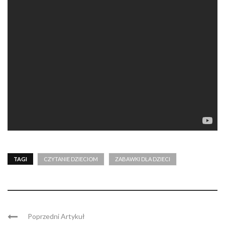
TAGI
CZYTANIE DZIECIOM
ZABAWKI DLA DZIECI
Poprzedni Artykuł