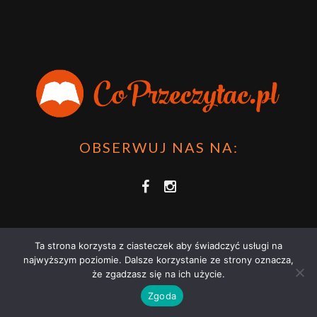
OBSERWUJ NAS NA:
Ta strona korzysta z ciasteczek aby świadczyć usługi na
najwyższym poziomie. Dalsze korzystanie ze strony oznacza,
że zgadzasz się na ich użycie.
COPRZECZYTAĆ.PL 2021 | STRONA WYKORZYSTUJE PLIKI COOKIES |
Zgoda
ZAPOZNAJ SIĘ Z
POLITYKĄ PRYWATNOŚCI