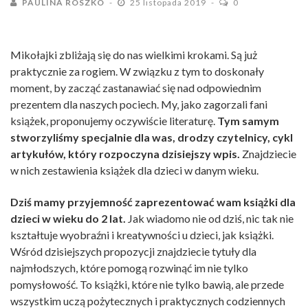
PAULINA ROSZKO
25 listopada 2019
0
Mikołajki zbliżają się do nas wielkimi krokami. Są już
praktycznie za rogiem. W związku z tym to doskonały
moment, by zacząć zastanawiać się nad odpowiednim
prezentem dla naszych pociech. My, jako zagorzali fani
książek, proponujemy oczywiście literaturę.
Tym samym
stworzyliśmy specjalnie dla was, drodzy czytelnicy, cykl
artykułów, który rozpoczyna dzisiejszy wpis.
Znajdziecie
w nich zestawienia książek dla dzieci w danym wieku.
Dziś mamy przyjemność zaprezentować wam książki dla
dzieci w wieku do 2 lat.
Jak wiadomo nie od dziś, nic tak nie
kształtuje wyobraźni i kreatywności u dzieci, jak książki.
Wśród dzisiejszych propozycji znajdziecie tytuły dla
najmłodszych, które pomogą rozwinąć im nie tylko
pomysłowość. To książki, które nie tylko bawią, ale przede
wszystkim uczą pożytecznych i praktycznych codziennych