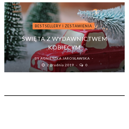
BESTSELLERY I ZESTAWIENIA
ŚWIĘTA Z WYDAWNICTWEM
KOBIECYM
BY
AGNIESZKA JAROSŁAWSKA
2 grudnia 2019
0