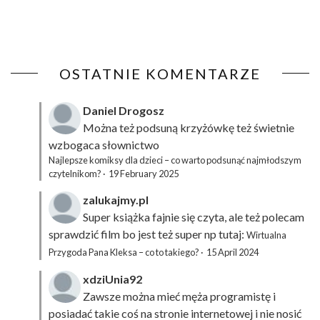
OSTATNIE KOMENTARZE
Daniel Drogosz
Można też podsuną
krzyżówkę
też świetnie
wzbogaca słownictwo
Najlepsze komiksy dla dzieci – co warto podsunąć najmłodszym
czytelnikom?
·
19 February 2025
zalukajmy.pl
Super książka fajnie się czyta, ale też polecam
sprawdzić film bo jest też super np tutaj:
Wirtualna
Przygoda Pana Kleksa – co to takiego?
·
15 April 2024
xdziUnia92
Zawsze można mieć męża programistę i
posiadać takie coś na stronie internetowej i nie nosić