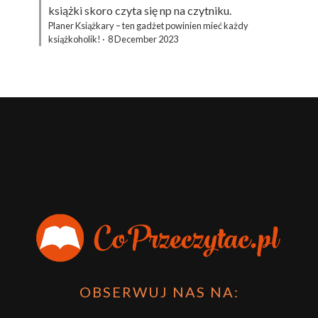
książki skoro czyta się np na czytniku.
Planer Książkary – ten gadżet powinien mieć każdy
książkoholik!
·
8 December 2023
OBSERWUJ NAS NA: