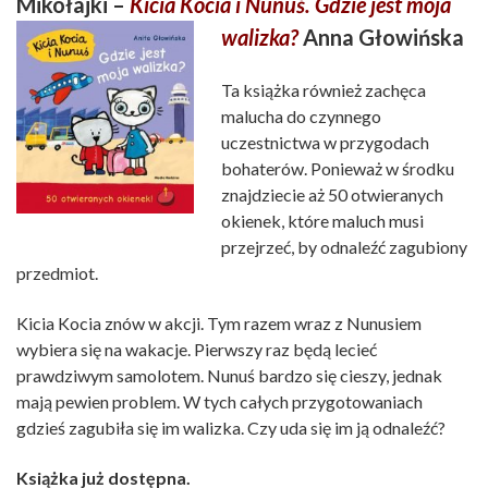
Mikołajki –
Kicia Kocia i Nunuś. Gdzie jest moja
walizka?
Anna Głowińska
Ta książka również zachęca
malucha do czynnego
uczestnictwa w przygodach
bohaterów. Ponieważ w środku
znajdziecie aż 50 otwieranych
okienek, które maluch musi
przejrzeć, by odnaleźć zagubiony
przedmiot.
Kicia Kocia znów w akcji. Tym razem wraz z Nunusiem
wybiera się na wakacje. Pierwszy raz będą lecieć
prawdziwym samolotem. Nunuś bardzo się cieszy, jednak
mają pewien problem. W tych całych przygotowaniach
gdzieś zagubiła się im walizka. Czy uda się im ją odnaleźć?
Książka już dostępna.