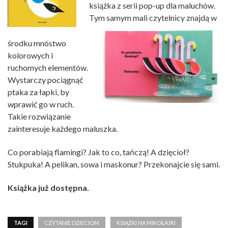
książka z serii pop-up dla maluchów.
Tym samym mali czytelnicy znajdą w
środku mnóstwo
kolorowych i
ruchomych elementów.
Wystarczy pociągnąć
ptaka za łapki, by
wprawić go w ruch.
Takie rozwiązanie
zainteresuje każdego maluszka.
Co porabiają flamingi? Jak to co, tańczą! A dzięcioł?
Stukpuka! A pelikan, sowa i maskonur? Przekonajcie się sami.
Książka już dostępna.
TAGI
CZYTANIE DZIECIOM
KSIĄŻKI NA MIKOŁAJKI