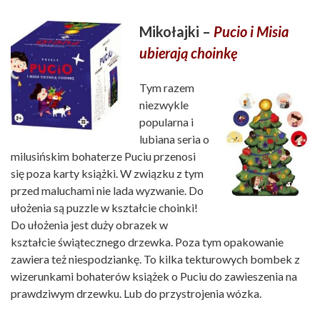
Mikołajki –
Pucio i Misia
ubierają choinkę
Tym razem
niezwykle
popularna i
lubiana seria o
milusińskim bohaterze Puciu przenosi
się poza karty książki. W związku z tym
przed maluchami nie lada wyzwanie. Do
ułożenia są puzzle w kształcie choinki!
Do ułożenia jest duży obrazek w
kształcie świątecznego drzewka. Poza tym opakowanie
zawiera też niespodziankę. To kilka tekturowych bombek z
wizerunkami bohaterów książek o Puciu do zawieszenia na
prawdziwym drzewku. Lub do przystrojenia wózka.